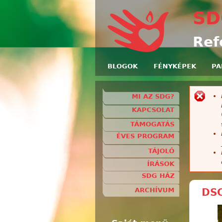
SD
Ref
BLOGOK
FÉNYKÉPEK
PA
MI AZ SDG?
H
KAPCSOLAT
TÁMOGATÁS
ÉVES PROGRAM
TÁJOLÓ
ÍRÁSOK
SDG HÁZ
DSC
ARCHÍVUM