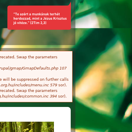
deprecated. Swap the parameters
/Drupal/gmap/GmapDefaults.php
107
 will be suppressed on further calls
.org.hu/includes/menu.inc
579
sor).
deprecated. Swap the parameters
g.hu/includes/common.inc
394
sor).