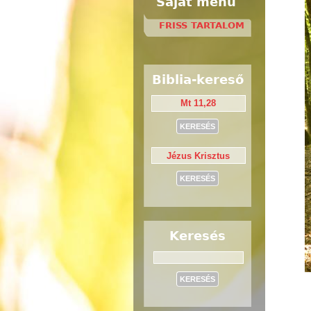
Saját menü
FRISS TARTALOM
Biblia-kereső
Keresés
Keresés