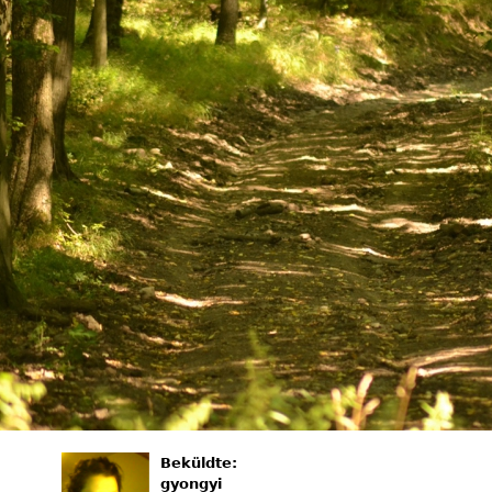
Beküldte:
gyongyi