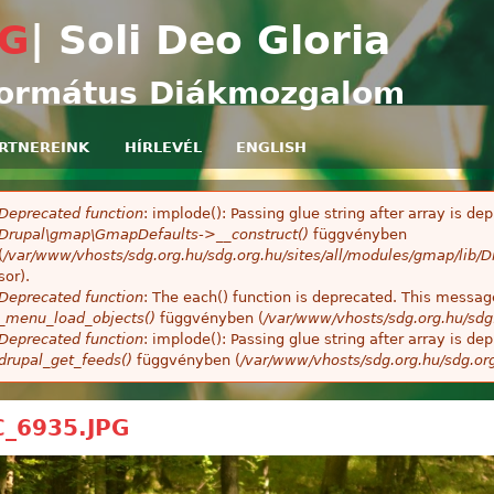
Ugrás a tartalomra
G
| Soli Deo Gloria
ormátus Diákmozgalom
RTNEREINK
HÍRLEVÉL
ENGLISH
Deprecated function
: implode(): Passing glue string after array is 
ibaüzenet
Drupal\gmap\GmapDefaults->__construct()
függvényben
(
/var/www/vhosts/sdg.org.hu/sdg.org.hu/sites/all/modules/gmap/lib
sor).
Deprecated function
: The each() function is deprecated. This message
_menu_load_objects()
függvényben (
/var/www/vhosts/sdg.org.hu/sdg
Deprecated function
: implode(): Passing glue string after array is 
drupal_get_feeds()
függvényben (
/var/www/vhosts/sdg.org.hu/sdg.or
_6935.JPG