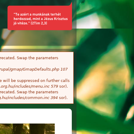
deprecated. Swap the parameters
/Drupal/gmap/GmapDefaults.php
107
 will be suppressed on further calls
.org.hu/includes/menu.inc
579
sor).
deprecated. Swap the parameters
g.hu/includes/common.inc
394
sor).