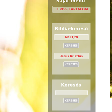
Saját menü
FRISS TARTALOM
Biblia-kereső
Keresés
Keresés