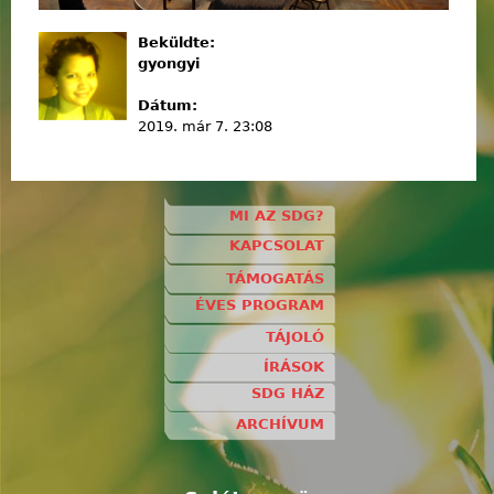
Beküldte:
gyongyi
Dátum:
2019. már 7. 23:08
MI AZ SDG?
KAPCSOLAT
TÁMOGATÁS
ÉVES PROGRAM
TÁJOLÓ
ÍRÁSOK
SDG HÁZ
ARCHÍVUM