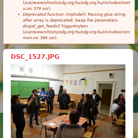
(
/var/www/vhosts/sdg.org.hu/sdg.org.hu/includes/men
u.inc
579
sor).
Deprecated function
: implode(): Passing glue string
after array is deprecated. Swap the parameters
drupal_get_feeds()
függvényben
(
/var/www/vhosts/sdg.org.hu/sdg.org.hu/includes/com
mon.inc
394
sor).
DSC_1527.JPG