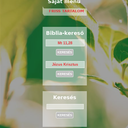
Saját menü
FRISS TARTALOM
Biblia-kereső
Keresés
Keresés