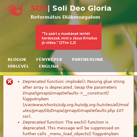
Ugrás a tartalomra
SDG
| Soli Deo Gloria
Református Diákmozgalom
BLOGOK
FÉNYKÉPEK
PARTNEREINK
HÍRLEVÉL
ENGLISH
Deprecated function
: implode(): Passing glue string
Hibaüzenet
after array is deprecated. Swap the parameters
Drupal\gmap\GmapDefaults->__construct()
függvényben
(
/var/www/vhosts/sdg.org.hu/sdg.org.hu/sites/all/mod
ules/gmap/lib/Drupal/gmap/GmapDefaults.php
107
sor).
Deprecated function
: The each() function is
deprecated. This message will be suppressed on
further calls
_menu_load_objects()
függvényben