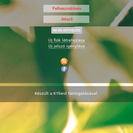
Új fiók létrehozása
Új jelszó igénylése
Készült a
KYbest
támogatásával.