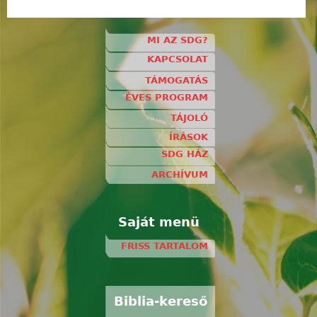
MI AZ SDG?
KAPCSOLAT
TÁMOGATÁS
ÉVES PROGRAM
TÁJOLÓ
ÍRÁSOK
SDG HÁZ
ARCHÍVUM
Saját menü
FRISS TARTALOM
Biblia-kereső