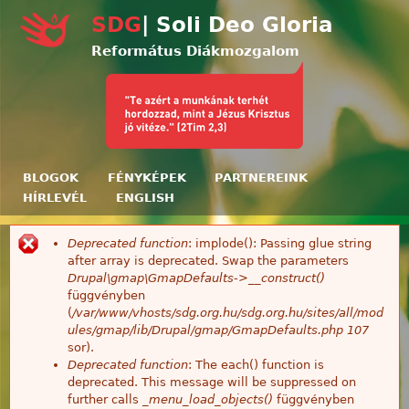
Ugrás a tartalomra
SDG
| Soli Deo Gloria
Református Diákmozgalom
BLOGOK
FÉNYKÉPEK
PARTNEREINK
HÍRLEVÉL
ENGLISH
Deprecated function
: implode(): Passing glue string
Hibaüzenet
after array is deprecated. Swap the parameters
Drupal\gmap\GmapDefaults->__construct()
függvényben
(
/var/www/vhosts/sdg.org.hu/sdg.org.hu/sites/all/mod
ules/gmap/lib/Drupal/gmap/GmapDefaults.php
107
sor).
Deprecated function
: The each() function is
deprecated. This message will be suppressed on
further calls
_menu_load_objects()
függvényben