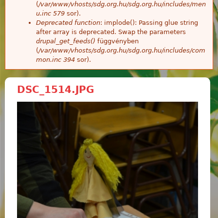
(
/var/www/vhosts/sdg.org.hu/sdg.org.hu/includes/men
u.inc
579
sor).
Deprecated function
: implode(): Passing glue string
after array is deprecated. Swap the parameters
drupal_get_feeds()
függvényben
(
/var/www/vhosts/sdg.org.hu/sdg.org.hu/includes/com
mon.inc
394
sor).
DSC_1514.JPG