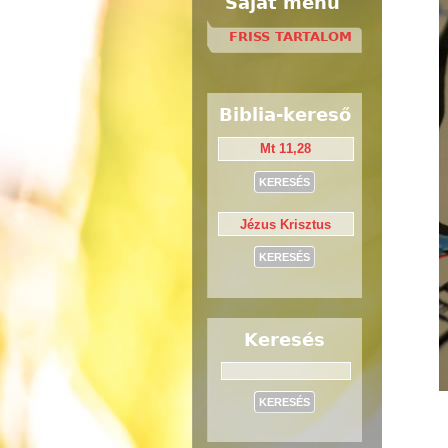
Saját menü
FRISS TARTALOM
Biblia-kereső
Keresés
Keresés