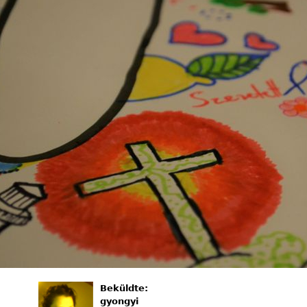
Beküldte:
gyongyi