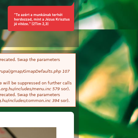
deprecated. Swap the parameters
/Drupal/gmap/GmapDefaults.php
107
 will be suppressed on further calls
.org.hu/includes/menu.inc
579
sor).
deprecated. Swap the parameters
g.hu/includes/common.inc
394
sor).