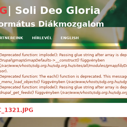
Ugrás a tartalomra
G
| Soli Deo Gloria
ormátus Diákmozgalom
RTNEREINK
HÍRLEVÉL
ENGLISH
Deprecated function
: implode(): Passing glue string after array is 
ibaüzenet
Drupal\gmap\GmapDefaults->__construct()
függvényben
(
/var/www/vhosts/sdg.org.hu/sdg.org.hu/sites/all/modules/gmap/lib
sor).
Deprecated function
: The each() function is deprecated. This message
_menu_load_objects()
függvényben (
/var/www/vhosts/sdg.org.hu/sdg
Deprecated function
: implode(): Passing glue string after array is 
drupal_get_feeds()
függvényben (
/var/www/vhosts/sdg.org.hu/sdg.or
_1321.JPG