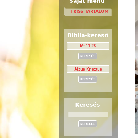
Saját menü
FRISS TARTALOM
Biblia-kereső
Keresés
Keresés