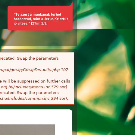
deprecated. Swap the parameters
/Drupal/gmap/GmapDefaults.php
107
 will be suppressed on further calls
.org.hu/includes/menu.inc
579
sor).
deprecated. Swap the parameters
g.hu/includes/common.inc
394
sor).