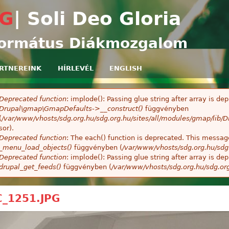
Ugrás a tartalomra
G
| Soli Deo Gloria
ormátus Diákmozgalom
RTNEREINK
HÍRLEVÉL
ENGLISH
Deprecated function
: implode(): Passing glue string after array is 
ibaüzenet
Drupal\gmap\GmapDefaults->__construct()
függvényben
(
/var/www/vhosts/sdg.org.hu/sdg.org.hu/sites/all/modules/gmap/lib
sor).
Deprecated function
: The each() function is deprecated. This message
_menu_load_objects()
függvényben (
/var/www/vhosts/sdg.org.hu/sdg
Deprecated function
: implode(): Passing glue string after array is 
drupal_get_feeds()
függvényben (
/var/www/vhosts/sdg.org.hu/sdg.or
_1251.JPG