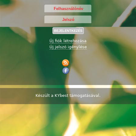
Új fiók létrehozása
Új jelszó igénylése
Készült a
KYbest
támogatásával.