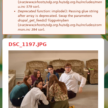
(
/var/www/vhosts/sdg.org.hu/sdg.org.hu/includes/men
u.inc
579
sor).
Deprecated function
: implode(): Passing glue string
after array is deprecated. Swap the parameters
drupal_get_feeds()
függvényben
(
/var/www/vhosts/sdg.org.hu/sdg.org.hu/includes/com
mon.inc
394
sor).
DSC_1197.JPG