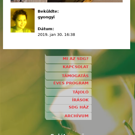
Beküldte:
gyongyi
Dátum:
2019. jan 30. 16:38
MI AZ SDG?
KAPCSOLAT
TÁMOGATÁS
ÉVES PROGRAM
TÁJOLÓ
ÍRÁSOK
SDG HÁZ
ARCHÍVUM