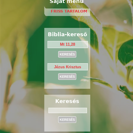
Saját menü
FRISS TARTALOM
Biblia-kereső
Keresés
Keresés