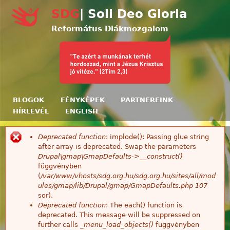
Ugrás a tartalomra
SDG
| Soli Deo Gloria
Református Diákmozgalom
BLOGOK
FÉNYKÉPEK
PARTNEREINK
HÍRLEVÉL
ENGLISH
Deprecated function
: implode(): Passing glue string
Hibaüzenet
after array is deprecated. Swap the parameters
Drupal\gmap\GmapDefaults->__construct()
függvényben
(
/var/www/vhosts/sdg.org.hu/sdg.org.hu/sites/all/mod
ules/gmap/lib/Drupal/gmap/GmapDefaults.php
107
sor).
Deprecated function
: The each() function is
deprecated. This message will be suppressed on
further calls
_menu_load_objects()
függvényben