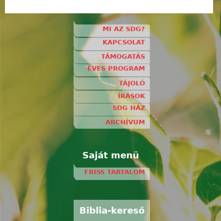
MI AZ SDG?
KAPCSOLAT
TÁMOGATÁS
ÉVES PROGRAM
TÁJOLÓ
ÍRÁSOK
SDG HÁZ
ARCHÍVUM
Saját menü
FRISS TARTALOM
Biblia-kereső