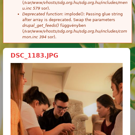
(
/var/www/vhosts/sdg.org.hu/sdg.org.hu/includes/men
u.inc
579
sor).
Deprecated function
: implode(): Passing glue string
after array is deprecated. Swap the parameters
drupal_get_feeds()
függvényben
(
/var/www/vhosts/sdg.org.hu/sdg.org.hu/includes/com
mon.inc
394
sor).
DSC_1183.JPG