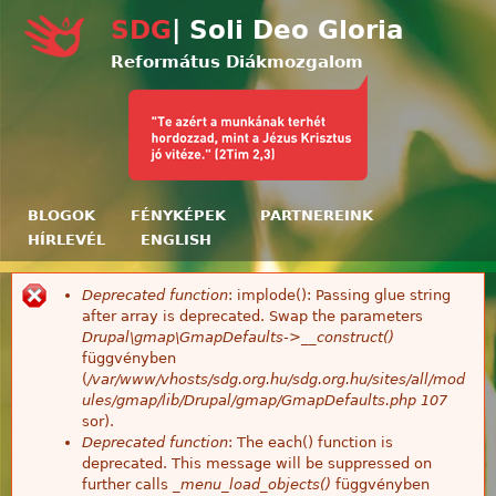
Ugrás a tartalomra
SDG
| Soli Deo Gloria
Református Diákmozgalom
BLOGOK
FÉNYKÉPEK
PARTNEREINK
HÍRLEVÉL
ENGLISH
Deprecated function
: implode(): Passing glue string
Hibaüzenet
after array is deprecated. Swap the parameters
Drupal\gmap\GmapDefaults->__construct()
függvényben
(
/var/www/vhosts/sdg.org.hu/sdg.org.hu/sites/all/mod
ules/gmap/lib/Drupal/gmap/GmapDefaults.php
107
sor).
Deprecated function
: The each() function is
deprecated. This message will be suppressed on
further calls
_menu_load_objects()
függvényben