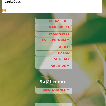
szükséges
MI AZ SDG?
KAPCSOLAT
TÁMOGATÁS
ÉVES PROGRAM
TÁJOLÓ
ÍRÁSOK
SDG HÁZ
ARCHÍVUM
Saját menü
FRISS TARTALOM