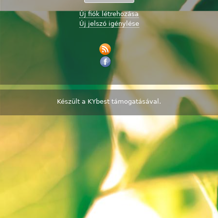
Új fiók létrehozása
Új jelszó igénylése
Készült a
KYbest
támogatásával.