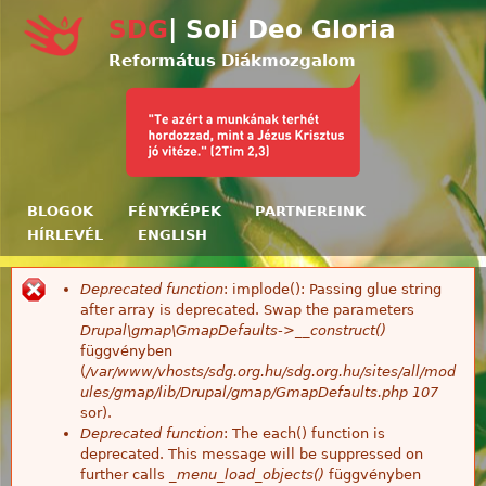
Ugrás a tartalomra
SDG
| Soli Deo Gloria
Református Diákmozgalom
BLOGOK
FÉNYKÉPEK
PARTNEREINK
HÍRLEVÉL
ENGLISH
Deprecated function
: implode(): Passing glue string
Hibaüzenet
after array is deprecated. Swap the parameters
Drupal\gmap\GmapDefaults->__construct()
függvényben
(
/var/www/vhosts/sdg.org.hu/sdg.org.hu/sites/all/mod
ules/gmap/lib/Drupal/gmap/GmapDefaults.php
107
sor).
Deprecated function
: The each() function is
deprecated. This message will be suppressed on
further calls
_menu_load_objects()
függvényben