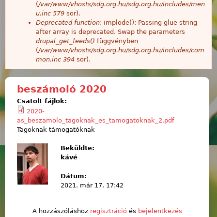
(
/var/www/vhosts/sdg.org.hu/sdg.org.hu/includes/men
u.inc
579
sor).
Deprecated function
: implode(): Passing glue string
after array is deprecated. Swap the parameters
drupal_get_feeds()
függvényben
(
/var/www/vhosts/sdg.org.hu/sdg.org.hu/includes/com
mon.inc
394
sor).
beszámoló 2020
Csatolt fájlok:
2020-
as_beszamolo_tagoknak_es_tamogatoknak_2.pdf
Tagoknak támogatóknak
Beküldte:
kávé
Dátum:
2021. már 17. 17:42
A hozzászóláshoz
regisztráció
és
bejelentkezés