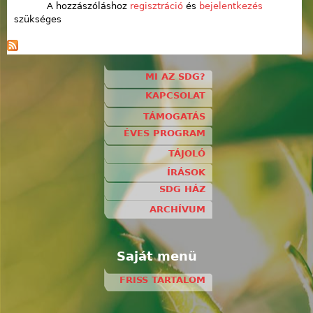
A hozzászóláshoz
regisztráció
és
bejelentkezés
szükséges
MI AZ SDG?
KAPCSOLAT
TÁMOGATÁS
ÉVES PROGRAM
TÁJOLÓ
ÍRÁSOK
SDG HÁZ
ARCHÍVUM
Saját menü
FRISS TARTALOM