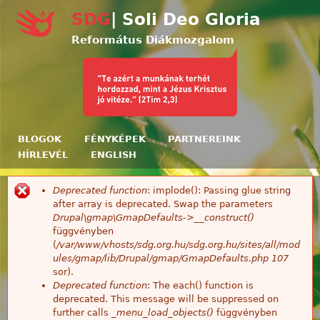
Ugrás a tartalomra
SDG
| Soli Deo Gloria
Református Diákmozgalom
BLOGOK
FÉNYKÉPEK
PARTNEREINK
HÍRLEVÉL
ENGLISH
Deprecated function
: implode(): Passing glue string
Hibaüzenet
after array is deprecated. Swap the parameters
Drupal\gmap\GmapDefaults->__construct()
függvényben
(
/var/www/vhosts/sdg.org.hu/sdg.org.hu/sites/all/mod
ules/gmap/lib/Drupal/gmap/GmapDefaults.php
107
sor).
Deprecated function
: The each() function is
deprecated. This message will be suppressed on
further calls
_menu_load_objects()
függvényben