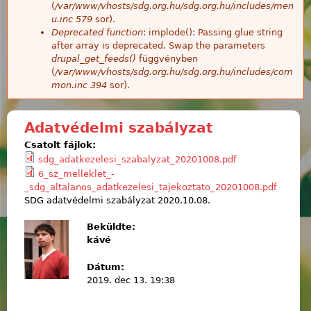
(
/var/www/vhosts/sdg.org.hu/sdg.org.hu/includes/men
u.inc
579
sor).
Deprecated function
: implode(): Passing glue string
after array is deprecated. Swap the parameters
drupal_get_feeds()
függvényben
(
/var/www/vhosts/sdg.org.hu/sdg.org.hu/includes/com
mon.inc
394
sor).
Adatvédelmi szabályzat
Csatolt fájlok:
sdg_adatkezelesi_szabalyzat_20201008.pdf
6_sz_melleklet_-
_sdg_altalanos_adatkezelesi_tajekoztato_20201008.pdf
SDG adatvédelmi szabályzat 2020.10.08.
Beküldte:
kávé
Dátum:
2019. dec 13. 19:38