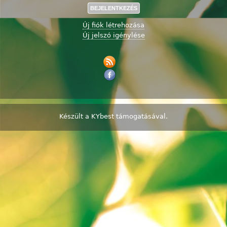
Új fiók létrehozása
Új jelszó igénylése
Készült a
KYbest
támogatásával.