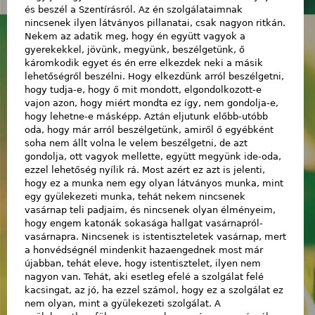
és beszél a Szentírásról. Az én szolgálataimnak
nincsenek ilyen látványos pillanatai, csak nagyon ritkán.
Nekem az adatik meg, hogy én együtt vagyok a
gyerekekkel, jövünk, megyünk, beszélgetünk, ő
káromkodik egyet és én erre elkezdek neki a másik
lehetőségről beszélni. Hogy elkezdünk arról beszélgetni,
hogy tudja-e, hogy ő mit mondott, elgondolkozott-e
vajon azon, hogy miért mondta ez így, nem gondolja-e,
hogy lehetne-e másképp. Aztán eljutunk előbb-utóbb
oda, hogy már arról beszélgetünk, amiről ő egyébként
soha nem állt volna le velem beszélgetni, de azt
gondolja, ott vagyok mellette, együtt megyünk ide-oda,
ezzel lehetőség nyílik rá. Most azért ez azt is jelenti,
hogy ez a munka nem egy olyan látványos munka, mint
egy gyülekezeti munka, tehát nekem nincsenek
vasárnap teli padjaim, és nincsenek olyan élményeim,
hogy engem katonák sokasága hallgat vasárnapról-
vasárnapra. Nincsenek is istentiszteletek vasárnap, mert
a honvédségnél mindenkit hazaengednek most már
újabban, tehát eleve, hogy istentisztelet, ilyen nem
nagyon van. Tehát, aki esetleg efelé a szolgálat felé
kacsingat, az jó, ha ezzel számol, hogy ez a szolgálat ez
nem olyan, mint a gyülekezeti szolgálat. A