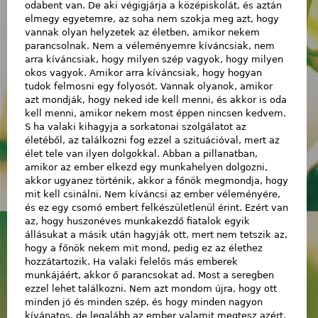
odabent van. De aki végigjárja a középiskolát, és aztán
elmegy egyetemre, az soha nem szokja meg azt, hogy
vannak olyan helyzetek az életben, amikor nekem
parancsolnak. Nem a véleményemre kíváncsiak, nem
arra kíváncsiak, hogy milyen szép vagyok, hogy milyen
okos vagyok. Amikor arra kíváncsiak, hogy hogyan
tudok felmosni egy folyosót. Vannak olyanok, amikor
azt mondják, hogy neked ide kell menni, és akkor is oda
kell menni, amikor nekem most éppen nincsen kedvem.
S ha valaki kihagyja a sorkatonai szolgálatot az
életéből, az találkozni fog ezzel a szituációval, mert az
élet tele van ilyen dolgokkal. Abban a pillanatban,
amikor az ember elkezd egy munkahelyen dolgozni,
akkor ugyanez történik, akkor a főnök megmondja, hogy
mit kell csinálni. Nem kíváncsi az ember véleményére,
és ez egy csomó embert felkészületlenül érint. Ezért van
az, hogy huszonéves munkakezdő fiatalok egyik
állásukat a másik után hagyják ott, mert nem tetszik az,
hogy a főnök nekem mit mond, pedig ez az élethez
hozzátartozik. Ha valaki felelős más emberek
munkájáért, akkor ő parancsokat ad. Most a seregben
ezzel lehet találkozni. Nem azt mondom újra, hogy ott
minden jó és minden szép, és hogy minden nagyon
kívánatos, de legalább az ember valamit megtesz azért,