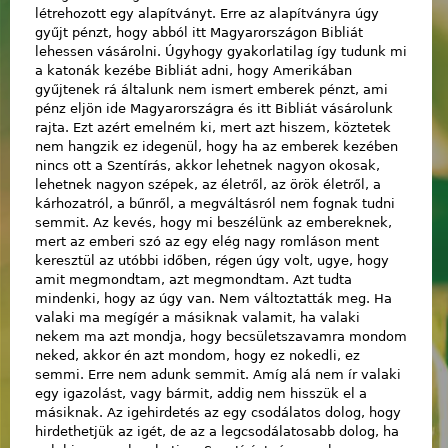
létrehozott egy alapítványt. Erre az alapítványra úgy
gyűjt pénzt, hogy abból itt Magyarországon Bibliát
lehessen vásárolni. Úgyhogy gyakorlatilag így tudunk mi
a katonák kezébe Bibliát adni, hogy Amerikában
gyűjtenek rá általunk nem ismert emberek pénzt, ami
pénz eljön ide Magyarországra és itt Bibliát vásárolunk
rajta. Ezt azért emelném ki, mert azt hiszem, köztetek
nem hangzik ez idegenül, hogy ha az emberek kezében
nincs ott a Szentírás, akkor lehetnek nagyon okosak,
lehetnek nagyon szépek, az életről, az örök életről, a
kárhozatról, a bűnről, a megváltásról nem fognak tudni
semmit. Az kevés, hogy mi beszélünk az embereknek,
mert az emberi szó az egy elég nagy romláson ment
keresztül az utóbbi időben, régen úgy volt, ugye, hogy
amit megmondtam, azt megmondtam. Azt tudta
mindenki, hogy az úgy van. Nem változtatták meg. Ha
valaki ma megígér a másiknak valamit, ha valaki
nekem ma azt mondja, hogy becsületszavamra mondom
neked, akkor én azt mondom, hogy ez nokedli, ez
semmi. Erre nem adunk semmit. Amíg alá nem ír valaki
egy igazolást, vagy bármit, addig nem hisszük el a
másiknak. Az igehirdetés az egy csodálatos dolog, hogy
hirdethetjük az igét, de az a legcsodálatosabb dolog, ha