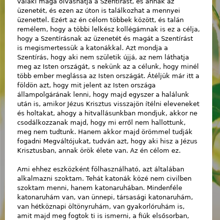
valaki maga olvashatja a Szentírást, és annak az
üzenetét, és ezen az úton is találkozhat a mennyei
üzenettel. Ezért az én célom többek között, és talán
remélem, hogy a többi lelkész kollégámnak is ez a célja,
hogy a Szentírásnak az üzenetét és magát a Szentírást
is megismertessük a katonákkal. Azt mondja a
Szentírás, hogy aki nem születik újjá, az nem láthatja
meg az Isten országát, s nekünk az a célunk, hogy minél
több ember meglássa az Isten országát. Átéljük már itt a
földön azt, hogy mit jelent az Isten országa
állampolgárának lenni, hogy majd egyszer a halálunk
után is, amikor Jézus Krisztus visszajön ítélni eleveneket
és holtakat, ahogy a hitvallásunkban mondjuk, akkor ne
csodálkozzanak majd, hogy mi erről nem hallottunk,
meg nem tudtunk. Hanem akkor majd örömmel tudják
fogadni Megváltójukat, tudván azt, hogy aki hisz a Jézus
Krisztusban, annak örök élete van. Az én célom ez.
Ami ehhez eszközként fölhasználható, azt általában
alkalmazni szoktam. Tehát katonák közé nem civilben
szoktam menni, hanem katonaruhában. Mindenféle
katonaruhám van, van ünnepi, társasági katonaruhám,
van hétköznapi öltönyruhám, van gyakorlóruhám is,
amit majd meg fogtok ti is ismerni, a fiúk elsősorban,