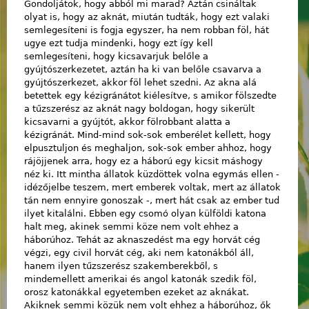
Gondoljátok, hogy abból mi marad? Aztán csináltak
olyat is, hogy az aknát, miután tudták, hogy ezt valaki
semlegesíteni is fogja egyszer, ha nem robban föl, hát
ugye ezt tudja mindenki, hogy ezt így kell
semlegesíteni, hogy kicsavarjuk belőle a
gyújtószerkezetet, aztán ha ki van belőle csavarva a
gyújtószerkezet, akkor föl lehet szedni. Az akna alá
betettek egy kézigránátot kiélesítve, s amikor fölszedte
a tűzszerész az aknát nagy boldogan, hogy sikerült
kicsavarni a gyújtót, akkor fölrobbant alatta a
kézigránát. Mind-mind sok-sok emberélet kellett, hogy
elpusztuljon és meghaljon, sok-sok ember ahhoz, hogy
rájöjjenek arra, hogy ez a háború egy kicsit máshogy
néz ki. Itt mintha állatok küzdöttek volna egymás ellen -
idézőjelbe teszem, mert emberek voltak, mert az állatok
tán nem ennyire gonoszak -, mert hát csak az ember tud
ilyet kitalálni. Ebben egy csomó olyan külföldi katona
halt meg, akinek semmi köze nem volt ehhez a
háborúhoz. Tehát az aknaszedést ma egy horvát cég
végzi, egy civil horvát cég, aki nem katonákból áll,
hanem ilyen tűzszerész szakemberekből, s
mindemellett amerikai és angol katonák szedik föl,
orosz katonákkal egyetemben ezeket az aknákat.
Akiknek semmi közük nem volt ehhez a háborúhoz, ők