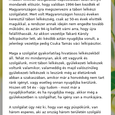
mondanék először, hogy valóban 1994-ben kezdték el
Magyarországon újra megszervezni a tábori lelkészi
szolgálatot. Mert volt Magyarországon hosszú éveken
keresztül tábori lelkészség, csak az 50-es évek elvitték
magukkal, a rendszer annak idején nem engedte tovább
működni, és aztán 94-ig kellett várni arra, hogy újra
felállíthassák. Az akkori vezetője Takaró Károly
lelkipásztor lett, aki később aztán nyugdíjba vonult, a
jelenlegi vezetője pedig Csuka Tamás váci lelkipásztor.
Maga a szolgálat gyakorlatilag hivatásos lelkészekből
áll. Tehát mi mindannyian, akik ott vagyunk és
szolgálunk, mint tábori lelkészek, gyülekezeti lelkészek
voltunk valamikor, valameddig és majd valószínűleg
gyülekezeti lelkészek is leszünk még az életünknek
abban a szakaszában, amikor már a honvédség nem tart
ránk igényt, vagy esetleg onnan nyugdíjba kerülünk.
Hiszen ott 54 év - úgy tudom - most már a
nyugdíjkorhatár, és ha nyugdíjba megy, akkor még a
gyülekezetben is szolgálhat, ha igény van a munkájára.
A szolgálat úgy néz ki, hogy van egy püspökünk, van
három esperes, aki az ország három területén szolgáló