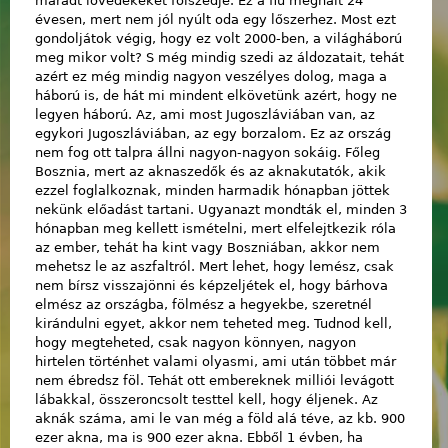
maradt lövedékeket fölszedje. Ez a fiú meghalt 24
évesen, mert nem jól nyúlt oda egy lőszerhez. Most ezt
gondoljátok végig, hogy ez volt 2000-ben, a világháború
meg mikor volt? S még mindig szedi az áldozatait, tehát
azért ez még mindig nagyon veszélyes dolog, maga a
háború is, de hát mi mindent elkövetünk azért, hogy ne
legyen háború. Az, ami most Jugoszláviában van, az
egykori Jugoszláviában, az egy borzalom. Ez az ország
nem fog ott talpra állni nagyon-nagyon sokáig. Főleg
Bosznia, mert az aknaszedők és az aknakutatók, akik
ezzel foglalkoznak, minden harmadik hónapban jöttek
nekünk előadást tartani. Ugyanazt mondták el, minden 3
hónapban meg kellett ismételni, mert elfelejtkezik róla
az ember, tehát ha kint vagy Boszniában, akkor nem
mehetsz le az aszfaltról. Mert lehet, hogy lemész, csak
nem bírsz visszajönni és képzeljétek el, hogy bárhova
elmész az országba, fölmész a hegyekbe, szeretnél
kirándulni egyet, akkor nem teheted meg. Tudnod kell,
hogy megteheted, csak nagyon könnyen, nagyon
hirtelen történhet valami olyasmi, ami után többet már
nem ébredsz föl. Tehát ott embereknek milliói levágott
lábakkal, összeroncsolt testtel kell, hogy éljenek. Az
aknák száma, ami le van még a föld alá téve, az kb. 900
ezer akna, ma is 900 ezer akna. Ebből 1 évben, ha