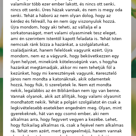
valamikor több ezer ember lakott, és nincs ott senki,
nincs ott senki. Üres házak vannak, és nem is megy oda
senki. Tehát a háború az nem olyan dolog, hogy az
kérdez és félreáll, ha én nem úgy viszonyulok hozzá.
Újra mondom, hogy aki teheti, az vállalja el a
sorkatonaságot, mert valami olyasminek tesz eleget,
ami én szerintem Istentől kapott feladata is. Tehát Isten
nemcsak ránk bízza a hazánkat, a szolgálatunkat,
családjainkat, hanem felelősek vagyunk ezért. Újra
mondom, nem ez a vágyunk, hogy bekövetkezzen egy
ilyen helyzet, minekünk kötelességünk van, s hogyha
hazánkat megtámadják, akkor mi nem tehetjük föl a
kezünket, hogy mi keresztények vagyunk. Keresztelő
János nem mondta a katonáknak, akik odamentek
hozzá, hogy fiúk, ti szereljetek le. Nem ezt mondta
nekik, legalábbis az én Bibliámban nem így van benne.
Vannak olyanok, akik azt állítják, hogy valami olyasmit
mondhatott nekik. Tehát a polgári szolgálatot én csak a
legkivételesebb esetekben engedném meg. Olyan, mint
gyerekeknek, hát van egy csomó ember, aki nem
alkalmas arra, hogy fegyvert vegyen a kezébe. Lehet,
hogy fizikailag alkalmas rá, csak a fejével nem alkalmas
rá. Tehát nem azért, mert gyengeelméjű, hanem vannak