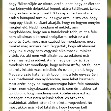
hogy fölkészüljön az életre. Aztán lehet, hogy az életben
már könnyebb dolgokkal fogunk utána találkozni. Lehet,
hogy ez lesz a legzűrösebb 9 hónap - mert most már
csak 9 hónapnál tartunk, és ugye arról is szó van, hogy
még egy kicsit kurtítani akarják, hogy ne legyen ennyire
megterhelő. Hadd mondjam el nektek, ami
megdöbbentő, hogy ma a fiataloknak több, mint a fele
nem alkalmas a katonai szolgálatra. Tehát ez a ti
generációtok, most már szabad így mondanom, mert
minket még annyira nem faggattak, hogy alkalmasak
vagyunk-e vagy nem vagyunk alkalmasak, minket
vittek. Az, aki nem volt alkalmas, az odabent már
alkalmas lett rá idővel. A mai nagy demokráciában
mindenki azt mondhatja, hogy nekem itt fáj, ott fáj, nem
akarok, inkább mást csinálok, és ez azt jelenti, hogy
Magyarország fiataljainak több, mint a fele egyszerűen
alkalmatlannak van nyilvánítva, nem lehet használni.
Most azért, hogy ha Magyarországot bármiféle támadás
érné - nem vágyakozunk erre se ti, sem én -, akkor azt
gondolom, hogy mindannyiunk kötelessége ezt az
országot, amit Isten nekünk adott, és azokat a
családokat, akiket Isten ránk bízott, megvédeni. No
most akkor már késő kitalálni, hogy hogyan kell