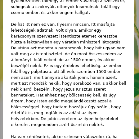
gyülekezetben fölmegy az ember vasárnap a szószékre,
suhognak a szoknyák, öltönyök kisimulnak, föláll egy
csomó ember, és akkor engem hallgat.
De hát itt nem ez van. Ilyesmi nincsen. Itt másfajta
lehetőségek adatnak. Volt olyan, amikor egy
karácsonyra szervezett istentiszteletemet keresztbe
húzta a laktanyában egy váratlan miniszteri látogatás.
De utána azt mondta a parancsnok, hogy hát ugyan nem
volt meg az istentisztelet, de én most összeszedem az
állományt, kiáll neked ide az 1500 ember, és akkor
beszéljél nekik. Ez is egy érdekes lehetőség, az ember
föláll egy pulpitusra, ott áll vele szemben 1500 ember,
nem azért, mert annyira akartak jönni, hanem azért,
mert azt mondták nekik, hogy sorakozó van, s akkor kell
nekik arról beszélni, hogy Jézus Krisztus szeret
benneteket. Hát ehhez nagy bölcsesség kell, és úgy
érzem, hogy Isten eddig megajándékozott azzal a
bölcsességgel, hogy tudtam hozzájuk úgy szólni, hogy
értették is, meg fogták is az adást az ilyen
helyzetekben. De jobb szeretem az ilyen helyzeteket
elkerülni, megmondom azért őszintén nektek.
Ha van kérdésetek, akkor szívesen válaszolok rá, ha