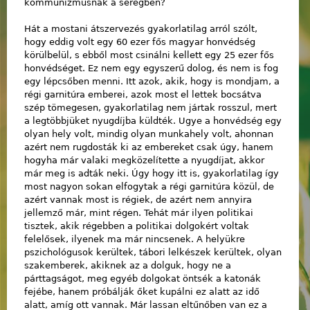
kommunizmusnak a seregben?
Hát a mostani átszervezés gyakorlatilag arról szólt,
hogy eddig volt egy 60 ezer fős magyar honvédség
körülbelül, s ebből most csinálni kellett egy 25 ezer fős
honvédséget. Ez nem egy egyszerű dolog, és nem is fog
egy lépcsőben menni. Itt azok, akik, hogy is mondjam, a
régi garnitúra emberei, azok most el lettek bocsátva
szép tömegesen, gyakorlatilag nem jártak rosszul, mert
a legtöbbjüket nyugdíjba küldték. Ugye a honvédség egy
olyan hely volt, mindig olyan munkahely volt, ahonnan
azért nem rugdosták ki az embereket csak úgy, hanem
hogyha már valaki megközelítette a nyugdíjat, akkor
már meg is adták neki. Úgy hogy itt is, gyakorlatilag így
most nagyon sokan elfogytak a régi garnitúra közül, de
azért vannak most is régiek, de azért nem annyira
jellemző már, mint régen. Tehát már ilyen politikai
tisztek, akik régebben a politikai dolgokért voltak
felelősek, ilyenek ma már nincsenek. A helyükre
pszichológusok kerültek, tábori lelkészek kerültek, olyan
szakemberek, akiknek az a dolguk, hogy ne a
párttagságot, meg egyéb dolgokat öntsék a katonák
fejébe, hanem próbálják őket kupálni ez alatt az idő
alatt, amíg ott vannak. Már lassan eltűnőben van ez a