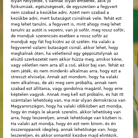
olyan helyzetek, s vannak olyan emberek, akik jó
fizikumúak, egészségesek, de egyszerűen a fegyvert
nem szabad a kezükbe adni. Azért nem szabad a
kezükbe adni, mert butaságot csinálnak vele. Tehát ezt
meg lehet tanulni, a fegyvert is, mint ahogy meg lehet
tanulni az autót is vezetni, van jó sofőr, meg rossz sofőr,
de mondjuk szerencsés esetben a rossz sofőr az
mondjuk egy fát fog kiütni az út szélén. Ha valaki a
fegyverrel valami butaságot csinál, akkor lehet, hogy
meghalnak öten, ha véletlenül egy géppisztolynak az
elsütő szerkezetét nem akkor húzza meg, amikor kéne,
vagy véletlen nem arra áll a cső, akkor baj van. Tehát ez
nem játék, és nem mindenki alkalmas arra, hogy ezt a
stresszt elviselje. Annak azt mondom, hogy ha valaki
nem alkalmas, de aki meg sem próbálta, annak nem
szabad ezt állítania, vagy gondolnia magáról, hogy erre
képtelen vagyok. Annak meg kell ezt próbálni, és hát itt
számtalan lehetőség van, ma már olyan demokrácia van
Magyarországon, hogy ha valaki időközben azt mondja,
hogy én mégis le akarok szerelni, akkor lehetőség van
arra, hogy leszereljen, annak lehetősége van közben is.
Ha valaki azt mondja, hogy én ezt nem bírom, és én
összeroppanok idegileg, annak lehetősége van, hogy
leszereljen, és akkor onnantól kezdve majd elintézik,