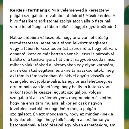
Kérdés (férfihang):
Mi a véleményed a keresztény
polgári szolgálatot elvállaló fiatalokról? Másik kérdés: A
hívő fiatalként sorkatonai szolgálatot vállaló fiatalnak
van-e lehetősége a tábori lelkészséggel együttműködni?
Hát az utóbbira válaszolok, hogy arra van lehetőség
természetesen. Tehát ha a tábori lelkészt megkeresi,
vagy a tábori lelkész tudomást szerez róla, hogy ott van,
onnantól kezdve már ketten vannak. Jézus is párosával
küldte el a tanítványait, hát annál nagyobb csoda nincs,
mikor valaki ráakad a laktanyában egy olyan katonára,
aki nekem tud segíteni, és akire támaszkodhatok, meg
aki rám is támaszkodhat, és akivel együtt visszük az
evangéliumot jobbra-balra. Ez egy óriási lehetőség, és
erre mindig van lehetőség, hogy ha ilyen katona van,
akkor tábori lelkésszel együtt szolgáljon. Polgári
szolgálatról az a véleményem, megmondom őszintén,
hogy ha énrajtam múlana, akkor én csak nagyon
kivételes esetekben engedném meg a polgári
szolgálatot. Én azt mondanám, hogy ez mindenkinek a
kutyakötelessége, hogy fölkészüljön a sorállományú
katonaságnak a letöltésével egy olyan eshetőségre, ami