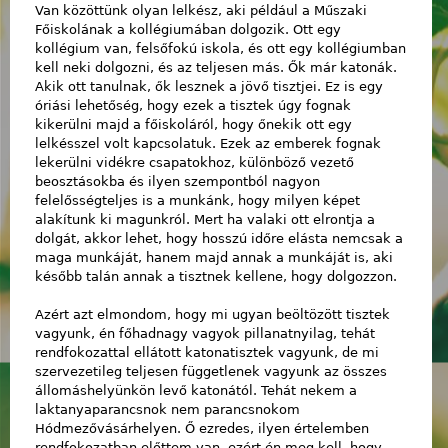
Van közöttünk olyan lelkész, aki például a Műszaki
Főiskolának a kollégiumában dolgozik. Ott egy
kollégium van, felsőfokú iskola, és ott egy kollégiumban
kell neki dolgozni, és az teljesen más. Ők már katonák.
Akik ott tanulnak, ők lesznek a jövő tisztjei. Ez is egy
óriási lehetőség, hogy ezek a tisztek úgy fognak
kikerülni majd a főiskoláról, hogy őnekik ott egy
lelkésszel volt kapcsolatuk. Ezek az emberek fognak
lekerülni vidékre csapatokhoz, különböző vezető
beosztásokba és ilyen szempontból nagyon
felelősségteljes is a munkánk, hogy milyen képet
alakítunk ki magunkról. Mert ha valaki ott elrontja a
dolgát, akkor lehet, hogy hosszú időre elásta nemcsak a
maga munkáját, hanem majd annak a munkáját is, aki
később talán annak a tisztnek kellene, hogy dolgozzon.
Azért azt elmondom, hogy mi ugyan beöltözött tisztek
vagyunk, én főhadnagy vagyok pillanatnyilag, tehát
rendfokozattal ellátott katonatisztek vagyunk, de mi
szervezetileg teljesen függetlenek vagyunk az összes
állomáshelyünkön levő katonától. Tehát nekem a
laktanyaparancsnok nem parancsnokom
Hódmezővásárhelyen. Ő ezredes, ilyen értelemben
rendfokozatban előttem van, ezért én meg kell, hogy