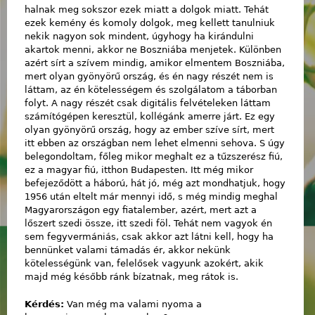
halnak meg sokszor ezek miatt a dolgok miatt. Tehát
ezek kemény és komoly dolgok, meg kellett tanulniuk
nekik nagyon sok mindent, úgyhogy ha kirándulni
akartok menni, akkor ne Boszniába menjetek. Különben
azért sírt a szívem mindig, amikor elmentem Boszniába,
mert olyan gyönyörű ország, és én nagy részét nem is
láttam, az én kötelességem és szolgálatom a táborban
folyt. A nagy részét csak digitális felvételeken láttam
számítógépen keresztül, kollégánk amerre járt. Ez egy
olyan gyönyörű ország, hogy az ember szíve sírt, mert
itt ebben az országban nem lehet elmenni sehova. S úgy
belegondoltam, főleg mikor meghalt ez a tűzszerész fiú,
ez a magyar fiú, itthon Budapesten. Itt még mikor
befejeződött a háború, hát jó, még azt mondhatjuk, hogy
1956 után eltelt már mennyi idő, s még mindig meghal
Magyarországon egy fiatalember, azért, mert azt a
lőszert szedi össze, itt szedi föl. Tehát nem vagyok én
sem fegyvermániás, csak akkor azt látni kell, hogy ha
bennünket valami támadás ér, akkor nekünk
kötelességünk van, felelősek vagyunk azokért, akik
majd még később ránk bízatnak, meg rátok is.
Kérdés:
Van még ma valami nyoma a