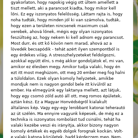
gyakorlaton, hogy napokig végig ott ültem amellett a
tiszt mellett, aki a parancsot kiadta, hogy mikor kell
lőni. Ez egy iszonyatos felelősség. Láttam rajta is, hogy
noha tudták, hogy minden jól ki van számolva, tudták,
hogy ezen a területen nincsenek maximum csak
verebek, ahová lőnek, mégis egy olyan iszonyatos
feszültség az, hogy nekem ki kell adnom egy parancsot.
Most durr, és ott kő kövön nem marad, ahová az a
lövedék becsapódik - tehát azért ilyen szempontból is
egy érdekes világ. A stresszhelyzeteket feldolgozni,
azokkal együtt élni, s még akkor gondoljátok el, mi van,
amikor ez élesben megy. Amikor tudja valaki, hogy én
ezt itt most meghúzom, ott meg 20 ember meg fog halni
a túloldalon. Ezek olyan komoly helyzetek, amikbe
mondjuk nem is nagyon gondol bele itt kívülről az
ember. Ha elmegyünk egy laktanya mellett, azt látjuk,
hogy egy csomó zöld autó áll ott, meg romos épületek,
aztán kész. Ez a Magyar Honvédségről kialakult
általános kép. Vagy egy-egy lerobbant katonai teherautó
az út szélén. Ma ennyire vagyunk képesek, de még ez a
technika is iszonyatos rombolást tud csinálni, tehát ha
valaki kezébe veszi és irányítja, akkor bizony nagyon
komoly értékek és egyéb dolgok forognak kockán. Volt-
e valaki katona közületek, hadd kérdezzem meg. Nem.