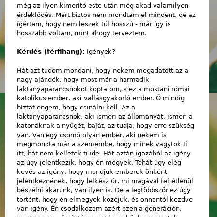
még az ilyen kimerítő este után még akad valamilyen
érdeklődés. Mert biztos nem mondtam el mindent, de az
ígértem, hogy nem leszek túl hosszú - már így is
hosszabb voltam, mint ahogy terveztem.
Kérdés (férfihang):
Igények?
Hát azt tudom mondani, hogy nekem megadatott az a
nagy ajándék, hogy most már a harmadik
laktanyaparancsnokot koptatom, s ez a mostani római
katolikus ember, aki vallásgyakorló ember. Ő mindig
bíztat engem, hogy csinálni kell. Az a
laktanyaparancsnok, aki ismeri az állományát, ismeri a
katonáknak a nyűgét, baját, az tudja, hogy erre szükség
van. Van egy csomó olyan ember, aki nekem is
megmondta már a szemembe, hogy minek vagytok ti
itt, hát nem kelletek ti ide. Hát aztán igazából az igény
az úgy jelentkezik, hogy én megyek. Tehát úgy elég
kevés az igény, hogy mondjuk emberek önként
jelentkeznének, hogy lelkész úr, mi magával feltétlenül
beszélni akarunk, van ilyen is. De a legtöbbször ez úgy
történt, hogy én elmegyek közéjük, és onnantól kezdve
van igény. Én csodálkozom azért ezen a generáción,