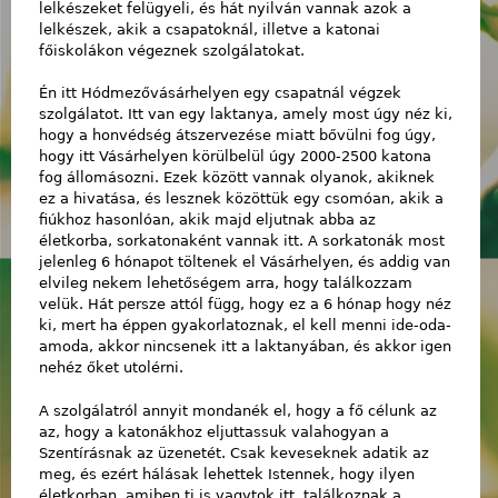
lelkészeket felügyeli, és hát nyilván vannak azok a
lelkészek, akik a csapatoknál, illetve a katonai
főiskolákon végeznek szolgálatokat.
Én itt Hódmezővásárhelyen egy csapatnál végzek
szolgálatot. Itt van egy laktanya, amely most úgy néz ki,
hogy a honvédség átszervezése miatt bővülni fog úgy,
hogy itt Vásárhelyen körülbelül úgy 2000-2500 katona
fog állomásozni. Ezek között vannak olyanok, akiknek
ez a hivatása, és lesznek közöttük egy csomóan, akik a
fiúkhoz hasonlóan, akik majd eljutnak abba az
életkorba, sorkatonaként vannak itt. A sorkatonák most
jelenleg 6 hónapot töltenek el Vásárhelyen, és addig van
elvileg nekem lehetőségem arra, hogy találkozzam
velük. Hát persze attól függ, hogy ez a 6 hónap hogy néz
ki, mert ha éppen gyakorlatoznak, el kell menni ide-oda-
amoda, akkor nincsenek itt a laktanyában, és akkor igen
nehéz őket utolérni.
A szolgálatról annyit mondanék el, hogy a fő célunk az
az, hogy a katonákhoz eljuttassuk valahogyan a
Szentírásnak az üzenetét. Csak keveseknek adatik az
meg, és ezért hálásak lehettek Istennek, hogy ilyen
életkorban, amiben ti is vagytok itt, találkoznak a