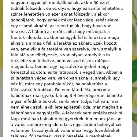
nagyon-nagyon jól munkálkodnak, akkor 50 ezret
tudnak fölszedni, de ez olyan, hogy ez szinte lehetetlen,
szinte lehetetlen 50 ezer aknát fölszedni, s akkor
gondoljátok, hogy ennek mikor lesz vége. Tehát eleve
egy csomó aknáról azt sem tudják, hogy hova van
lerakva. A háború az erről szólt, hogy mozogtak a
frontok ide-oda, s akkor az egyik fél is lerakta a maga
aknáit, s a másik fél is lerakta az aknáit. Ezek között
van, amelyik a fa tetejére van szerelve, van, amelyik a
föld alá van elhelyezve, s van olyan, amelyik a fa
törzsébe van fölkötve, nem veszed észre, rálépsz,
megbotlasz benne, egy hajszálvékony drót megy
keresztül az úton, és te rátaposol, s véged van. Abban a
pillanatban véged van. Van olyan akna is, amelyik úgy
néz ki, mint egy parabola tükör, ha odakerülsz a
fókuszába, fölrobban. De nem látod. Ma, amikor a
háborúnak már gyakorlatilag 3-4 éve vége van, benőtte
a gaz, elfedik a bokrok, senki nem tudja, hol van, már
nem élnek azok, akik letelepítették oda, már meghalt a
háborúban a nagyrészük. A lakosok sem emlékeznek rá.
Nap, mint nap halnak meg gyerekek, kimennek játszani
a város szélére meg ide-oda, s egyszerűen belenyúlnak
valamibe, hozzányúlnak valamihez, vagy lövedékeket
találnak, fölszednek, viszik hazafelé, s meghalnak.