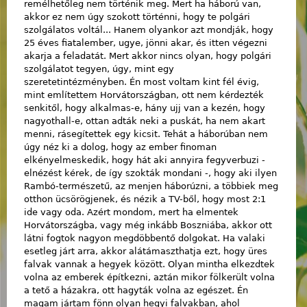
remélhetőleg nem történik meg. Mert ha háború van,
akkor ez nem úgy szokott történni, hogy te polgári
szolgálatos voltál... Hanem olyankor azt mondják, hogy
25 éves fiatalember, ugye, jönni akar, és itten végezni
akarja a feladatát. Mert akkor nincs olyan, hogy polgári
szolgálatot tegyen, úgy, mint egy
szeretetintézményben. Én most voltam kint fél évig,
mint említettem Horvátországban, ott nem kérdezték
senkitől, hogy alkalmas-e, hány ujj van a kezén, hogy
nagyothall-e, ottan adták neki a puskát, ha nem akart
menni, rásegítettek egy kicsit. Tehát a háborúban nem
úgy néz ki a dolog, hogy az ember finoman
elkényelmeskedik, hogy hát aki annyira fegyverbuzi -
elnézést kérek, de így szokták mondani -, hogy aki ilyen
Rambó-természetű, az menjen háborúzni, a többiek meg
otthon ücsörögjenek, és nézik a TV-ből, hogy most 2:1
ide vagy oda. Azért mondom, mert ha elmentek
Horvátországba, vagy még inkább Boszniába, akkor ott
látni fogtok nagyon megdöbbentő dolgokat. Ha valaki
esetleg járt arra, akkor alátámaszthatja ezt, hogy üres
falvak vannak a hegyek között. Olyan mintha elkezdtek
volna az emberek építkezni, aztán mikor fölkerült volna
a tető a házakra, ott hagyták volna az egészet. Én
magam jártam fönn olyan hegyi falvakban, ahol