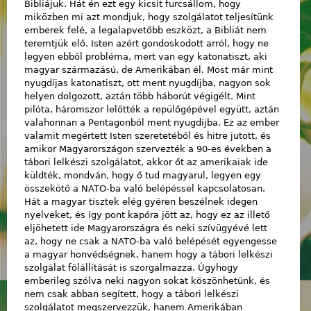
Bibliájuk. Hát én ezt egy kicsit furcsállom, hogy
miközben mi azt mondjuk, hogy szolgálatot teljesítünk
emberek felé, a legalapvetőbb eszközt, a Bibliát nem
teremtjük elő. Isten azért gondoskodott arról, hogy ne
legyen ebből probléma, mert van egy katonatiszt, aki
magyar származású, de Amerikában él. Most már mint
nyugdíjas katonatiszt, ott ment nyugdíjba, nagyon sok
helyen dolgozott, aztán több háborút végigélt. Mint
pilóta, háromszor lelőtték a repülőgépével együtt, aztán
valahonnan a Pentagonból ment nyugdíjba. Ez az ember
valamit megértett Isten szeretetéből és hitre jutott, és
amikor Magyarországon szervezték a 90-es években a
tábori lelkészi szolgálatot, akkor őt az amerikaiak ide
küldték, mondván, hogy ő tud magyarul, legyen egy
összekötő a NATO-ba való belépéssel kapcsolatosan.
Hát a magyar tisztek elég gyéren beszélnek idegen
nyelveket, és így pont kapóra jött az, hogy ez az illető
eljöhetett ide Magyarországra és neki szívügyévé lett
az, hogy ne csak a NATO-ba való belépését egyengesse
a magyar honvédségnek, hanem hogy a tábori lelkészi
szolgálat fölállítását is szorgalmazza. Úgyhogy
emberileg szólva neki nagyon sokat köszönhetünk, és
nem csak abban segített, hogy a tábori lelkészi
szolgálatot megszervezzük, hanem Amerikában