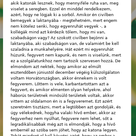
akik katonák lesznek, hogy mennyiféle ruha van, meg
viselet a seregben. Ezzel én minddel rendelkezem,
azért, hogy ne lógjak ki a sorból. Amikor én civilben
bemegyek a laktanyába - megtehetném, mert engem
nem kötelez senki, hogy egyenruhát vegyek -, a
kollégák mind azt kérdezik tőlem, hogy mi van,
szabadságon vagy? Az szokott civilben bejönni a
laktanyába, aki szabadságon van, de valamiért be kell
szaladnia a munkahelyére. Hát ezért mi egyenruhát
húzunk, fegyvert nem kapunk, és nem is viselünk, mert
ez a szolgálatunkhoz nem tartozik szervesen hozzá. De
elmondom azt nektek, hogy amikor az elmúlt
esztendőben júniustól december végéig külszolgálaton
voltam Horvátországban, akkor énnekem is volt
fegyverem. Lőttem is vele, karbantartottam azt a
fegyvert, és amikor elmenten olyan helyekre, ahol
háborús területnek minősülő területek voltak, akkor
vittem az oldalamon én is a fegyveremet. Ezt azért
szeretném tisztázni, mert a legtöbben azt gondolják, és
úgy vélekednek, hogyha valaki hívő ember, akkor az
fegyverhez nem nyúlhat, fegyvere nem lehet, sőt a
legradikálisabbak még azt is elmondják, hogy a hívő
embernél az szóba sem jöhet, hogy az katona legyen.
Tehát mindent el kell követni azért, hogy az ember a