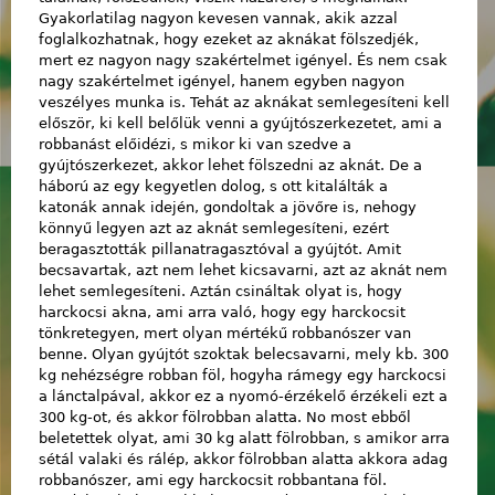
Gyakorlatilag nagyon kevesen vannak, akik azzal
foglalkozhatnak, hogy ezeket az aknákat fölszedjék,
mert ez nagyon nagy szakértelmet igényel. És nem csak
nagy szakértelmet igényel, hanem egyben nagyon
veszélyes munka is. Tehát az aknákat semlegesíteni kell
először, ki kell belőlük venni a gyújtószerkezetet, ami a
robbanást előidézi, s mikor ki van szedve a
gyújtószerkezet, akkor lehet fölszedni az aknát. De a
háború az egy kegyetlen dolog, s ott kitalálták a
katonák annak idején, gondoltak a jövőre is, nehogy
könnyű legyen azt az aknát semlegesíteni, ezért
beragasztották pillanatragasztóval a gyújtót. Amit
becsavartak, azt nem lehet kicsavarni, azt az aknát nem
lehet semlegesíteni. Aztán csináltak olyat is, hogy
harckocsi akna, ami arra való, hogy egy harckocsit
tönkretegyen, mert olyan mértékű robbanószer van
benne. Olyan gyújtót szoktak belecsavarni, mely kb. 300
kg nehézségre robban föl, hogyha rámegy egy harckocsi
a lánctalpával, akkor ez a nyomó-érzékelő érzékeli ezt a
300 kg-ot, és akkor fölrobban alatta. No most ebből
beletettek olyat, ami 30 kg alatt fölrobban, s amikor arra
sétál valaki és rálép, akkor fölrobban alatta akkora adag
robbanószer, ami egy harckocsit robbantana föl.