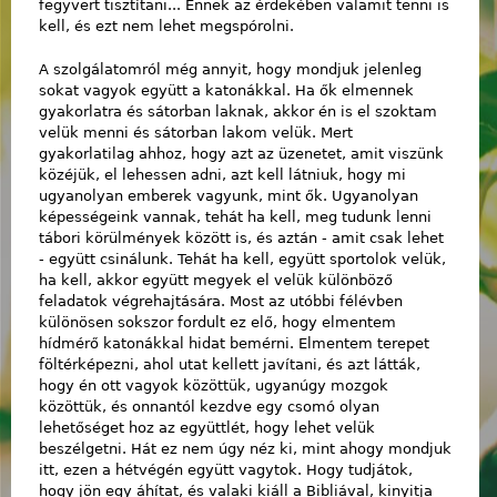
fegyvert tisztítani... Ennek az érdekében valamit tenni is
kell, és ezt nem lehet megspórolni.
A szolgálatomról még annyit, hogy mondjuk jelenleg
sokat vagyok együtt a katonákkal. Ha ők elmennek
gyakorlatra és sátorban laknak, akkor én is el szoktam
velük menni és sátorban lakom velük. Mert
gyakorlatilag ahhoz, hogy azt az üzenetet, amit viszünk
közéjük, el lehessen adni, azt kell látniuk, hogy mi
ugyanolyan emberek vagyunk, mint ők. Ugyanolyan
képességeink vannak, tehát ha kell, meg tudunk lenni
tábori körülmények között is, és aztán - amit csak lehet
- együtt csinálunk. Tehát ha kell, együtt sportolok velük,
ha kell, akkor együtt megyek el velük különböző
feladatok végrehajtására. Most az utóbbi félévben
különösen sokszor fordult ez elő, hogy elmentem
hídmérő katonákkal hidat bemérni. Elmentem terepet
föltérképezni, ahol utat kellett javítani, és azt látták,
hogy én ott vagyok közöttük, ugyanúgy mozgok
közöttük, és onnantól kezdve egy csomó olyan
lehetőséget hoz az együttlét, hogy lehet velük
beszélgetni. Hát ez nem úgy néz ki, mint ahogy mondjuk
itt, ezen a hétvégén együtt vagytok. Hogy tudjátok,
hogy jön egy áhítat, és valaki kiáll a Bibliával, kinyitja