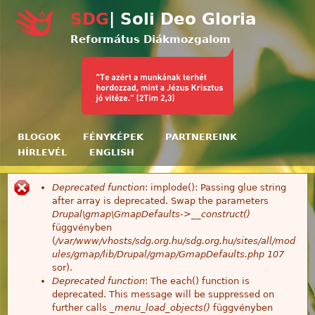
Ugrás a tartalomra
SDG
| Soli Deo Gloria
Református Diákmozgalom
BLOGOK
FÉNYKÉPEK
PARTNEREINK
HÍRLEVÉL
ENGLISH
Deprecated function
: implode(): Passing glue string
Hibaüzenet
after array is deprecated. Swap the parameters
Drupal\gmap\GmapDefaults->__construct()
függvényben
(
/var/www/vhosts/sdg.org.hu/sdg.org.hu/sites/all/mod
ules/gmap/lib/Drupal/gmap/GmapDefaults.php
107
sor).
Deprecated function
: The each() function is
deprecated. This message will be suppressed on
further calls
_menu_load_objects()
függvényben