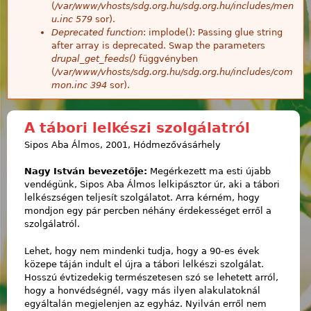
(
/var/www/vhosts/sdg.org.hu/sdg.org.hu/includes/men
u.inc
579
sor).
Deprecated function
: implode(): Passing glue string
after array is deprecated. Swap the parameters
drupal_get_feeds()
függvényben
(
/var/www/vhosts/sdg.org.hu/sdg.org.hu/includes/com
mon.inc
394
sor).
A tábori lelkészi szolgálatról
Sipos Aba Álmos, 2001, Hódmezővásárhely
Nagy István bevezetője:
Megérkezett ma esti újabb
vendégünk, Sipos Aba Álmos lelkipásztor úr, aki a tábori
lelkészségen teljesít szolgálatot. Arra kérném, hogy
mondjon egy pár percben néhány érdekességet erről a
szolgálatról.
Lehet, hogy nem mindenki tudja, hogy a 90-es évek
közepe táján indult el újra a tábori lelkészi szolgálat.
Hosszú évtizedekig természetesen szó se lehetett arról,
hogy a honvédségnél, vagy más ilyen alakulatoknál
egyáltalán megjelenjen az egyház. Nyilván erről nem