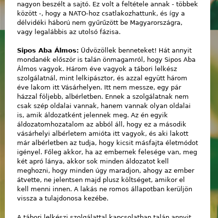
nagyon beszélt a sajtó. Ez volt a feltétele annak - többek
között -, hogy a NATO-hoz csatlakozhattunk, és így a
délvidéki háború nem gyűrűzött be Magyarországra,
vagy legalábbis az utolsó fázisa.
Sipos Aba Álmos:
Üdvözöllek benneteket! Hát annyit
mondanék először is talán önmagamról, hogy Sipos Aba
Álmos vagyok. Három éve vagyok a tábori lelkész
szolgálatnál, mint lelkipásztor, és azzal együtt három
éve lakom itt Vásárhelyen. Itt nem messze, egy pár
házzal följebb, albérletben. Ennek a szolgálatnak nem
csak szép oldalai vannak, hanem vannak olyan oldalai
is, amik áldozatként jelennek meg. Az én egyik
áldozatomhozatalom az abból áll, hogy ez a második
vásárhelyi albérletem amióta itt vagyok, és aki lakott
már albérletben az tudja, hogy kicsit másfajta életmódot
igényel. Főleg akkor, ha az embernek felesége van, meg
két apró lánya, akkor sok minden áldozatot kell
meghozni, hogy minden úgy maradjon, ahogy az ember
átvette, ne jelentsen majd plusz költséget, amikor el
kell menni innen. A lakás ne romos állapotban kerüljön
vissza a tulajdonosa kezébe.
A tábori lelkészi szolgálattal kapcsolatban talán annyit