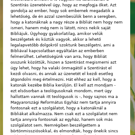
Szentírás üzenetével úgy, hogy az megfogja őket. Azt
gondolja az ember, hogy sok embernek megadatik a
lehetőség, de én azzal szembesülök benn a seregben,
hogy a katonáknak a nagy része a Bibliát nem hogy nem
ismeri, hanem még nem is látott, nincs nekik saját
Bibliájuk. Úgyhogy gyakorlatilag, amikor velük
beszélgetek és köztük vagyok, akkor a lehető
legalapvetőbb dolgokról szoktunk beszélgetni, ami a
Bibliával kapcsolatban egyáltalán az emberben
felmerülhet. Lehetőségünk van arra, hogy Bibliát
osszunk közöttük, hiszen a Szentírást megismerni azt
úgy lehet, hogy ha valaki önmagától a Szentírást el
kezdi olvasni, és annak az üzenetét el kezdi esetleg
átgondolni meg értelmezni. Hát ehhez az kell, hogy a
katonák kezébe Biblia kerüljön. El kell azt mondjam -
ezt elsősorban a teológusoknak mondom, mert úgy
hallottam vannak itt teológusok is -, hogy sajnos ma a
Magyarországi Református Egyház nem tartja annyira
fontosnak ezt a szolgálatot, hogy a katonáknál a
Bibliákat alkalmazza. Nem csak ezt a szolgálatot nem
tartja annyira fontosnak az egyház, hanem sok más
szolgálatot sem. Nemrégiben beszélgettem a
börtönmissziósokkal, és elmondták, hogy őnekik sincs