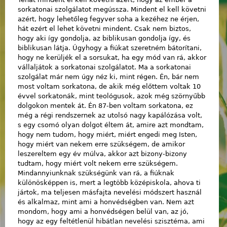
sorkatonai szolgálatot megússza. Mindent el kell követni
azért, hogy lehetőleg fegyver soha a kezéhez ne érjen,
hát ezért el lehet követni mindent. Csak nem biztos,
hogy aki így gondolja, az biblikusan gondolja így, és
biblikusan látja. Úgyhogy a fiúkat szeretném bátorítani,
hogy ne kerüljék el a sorsukat, ha egy mód van rá, akkor
vállaljátok a sorkatonai szolgálatot. Ma a sorkatonai
szolgálat már nem úgy néz ki, mint régen. Én, bár nem
most voltam sorkatona, de akik még előttem voltak 10
évvel sorkatonák, mint teológusok, azok még szörnyűbb
dolgokon mentek át. Én 87-ben voltam sorkatona, ez
még a régi rendszernek az utolsó nagy kapálózása volt,
s egy csomó olyan dolgot éltem át, amire azt mondtam,
hogy nem tudom, hogy miért, miért engedi meg Isten,
hogy miért van nekem erre szükségem, de amikor
leszereltem egy év múlva, akkor azt bizony-bizony
tudtam, hogy miért volt nekem erre szükségem.
Mindannyiunknak szükségünk van rá, a fiúknak
különösképpen is, mert a legtöbb középiskola, ahova ti
jártok, ma teljesen másfajta nevelési módszert használ
és alkalmaz, mint ami a honvédségben van. Nem azt
mondom, hogy ami a honvédségen belül van, az jó,
hogy az egy feltétlenül hibátlan nevelési szisztéma, ami