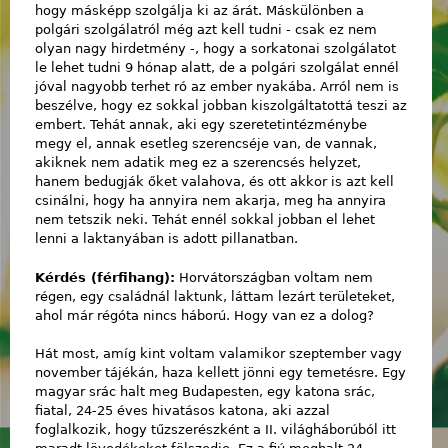
hogy másképp szolgálja ki az árát. Máskülönben a
polgári szolgálatról még azt kell tudni - csak ez nem
olyan nagy hirdetmény -, hogy a sorkatonai szolgálatot
le lehet tudni 9 hónap alatt, de a polgári szolgálat ennél
jóval nagyobb terhet ró az ember nyakába. Arról nem is
beszélve, hogy ez sokkal jobban kiszolgáltatottá teszi az
embert. Tehát annak, aki egy szeretetintézménybe
megy el, annak esetleg szerencséje van, de vannak,
akiknek nem adatik meg ez a szerencsés helyzet,
hanem bedugják őket valahova, és ott akkor is azt kell
csinálni, hogy ha annyira nem akarja, meg ha annyira
nem tetszik neki. Tehát ennél sokkal jobban el lehet
lenni a laktanyában is adott pillanatban.
Kérdés (férfihang):
Horvátországban voltam nem
régen, egy családnál laktunk, láttam lezárt területeket,
ahol már régóta nincs háború. Hogy van ez a dolog?
Hát most, amíg kint voltam valamikor szeptember vagy
november tájékán, haza kellett jönni egy temetésre. Egy
magyar srác halt meg Budapesten, egy katona srác,
fiatal, 24-25 éves hivatásos katona, aki azzal
foglalkozik, hogy tűzszerészként a II. világháborúból itt