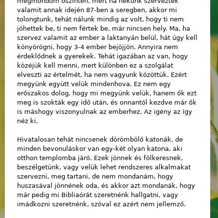
megmondom őszintén, mert ha nekünk szerveztek
valamit annak idején 87-ben a seregben, akkor mi
tolongtunk, tehát nálunk mindig az volt, hogy ti nem
jöhettek be, ti nem fértek be, már nincsen hely. Ma, ha
szervez valamit az ember a laktanyán belül, hát úgy kell
könyörögni, hogy 3-4 ember bejöjjön. Annyira nem
érdeklődnek a gyerekek. Tehát igazában az van, hogy
közéjük kell menni, mert különben ez a szolgálat
elveszti az értelmét, ha nem vagyunk közöttük. Ezért
megyünk együtt velük mindenhova. Ez nem egy
erőszakos dolog, hogy mi megyünk velük, hanem ők ezt
meg is szokták egy idő után, és onnantól kezdve már ők
is máshogy viszonyulnak az emberhez. Az igény az így
néz ki.
Hivatalosan tehát nincsenek dörömbölő katonák, de
minden bevonuláskor van egy-két olyan katona, aki
otthon templomba járó. Ezek jönnek és fölkeresnek,
beszélgetünk, vagy velük lehet rendszeres alkalmakat
szervezni, meg tartani, de nem mondanám, hogy
huszasával jönnének oda, és akkor azt mondanák, hogy
már pedig mi Bibliaórát szeretnénk hallgatni, vagy
imádkozni szeretnénk, szóval ez azért nem jellemző.