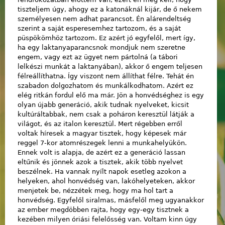
tiszteljem úgy, ahogy ez a katonáknál kijár, de ő nekem
személyesen nem adhat parancsot. Én alárendeltség
szerint a saját esperesemhez tartozom, és a saját
püspökömhöz tartozom. Ez azért jó egyfelől, mert így,
ha egy laktanyaparancsnok mondjuk nem szeretne
engem, vagy ezt az ügyet nem pártolná (a tábori
lelkészi munkát a laktanyában), akkor ő engem teljesen
félreállíthatna. Így viszont nem állíthat félre. Tehát én
szabadon dolgozhatom és munkálkodhatom. Azért ez
elég ritkán fordul elő ma már. Jön a honvédséghez is egy
olyan újabb generáció, akik tudnak nyelveket, kicsit
kultúráltabbak, nem csak a poháron keresztül látják a
világot, és az italon keresztül. Mert régebben erről
voltak híresek a magyar tisztek, hogy képesek már
reggel 7-kor atomrészegek lenni a munkahelyükön.
Ennek volt is alapja, de azért ez a generáció lassan
eltűnik és jönnek azok a tisztek, akik több nyelvet
beszélnek. Ha vannak nyílt napok esetleg azokon a
helyeken, ahol honvédség van, lakóhelyeteken, akkor
menjetek be, nézzétek meg, hogy ma hol tart a
honvédség. Egyfelől siralmas, másfelől meg ugyanakkor
az ember megdöbben rajta, hogy egy-egy tisztnek a
kezében milyen óriási felelősség van. Voltam kinn úgy