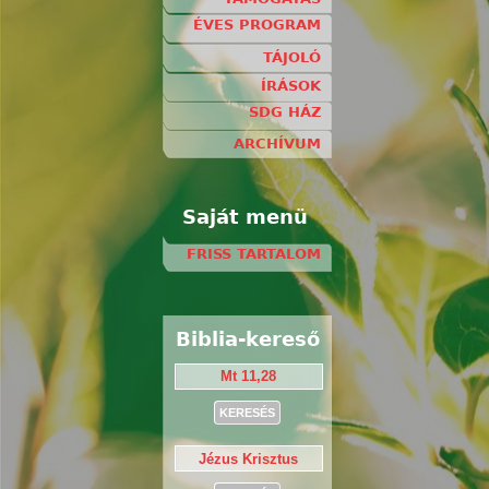
ÉVES PROGRAM
TÁJOLÓ
ÍRÁSOK
SDG HÁZ
ARCHÍVUM
Saját menü
FRISS TARTALOM
Biblia-kereső