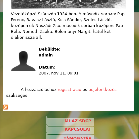
Vezetőképző Szárszón 1934-ben. A második sorban: Pap
Ferenc, Ravasz László, Kiss Sándor, Szeles László,
középen ül: Naszádi Zsó, második sorban középen: Pap
Béla, Németh Zsóka, Bolemányi Margit, hátul két
diakonissza áll.
Beküldte:
admin
Dátum:
2007. nov 11. 09:01
A hozzászóláshoz
regisztráció
és
bejelentkezés
szükséges
MI AZ SDG?
KAPCSOLAT
TÁMOGATÁS