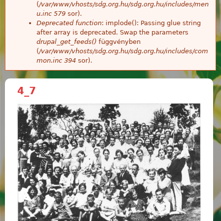
(
/var/www/vhosts/sdg.org.hu/sdg.org.hu/includes/men
u.inc
579
sor).
Deprecated function
: implode(): Passing glue string
after array is deprecated. Swap the parameters
drupal_get_feeds()
függvényben
(
/var/www/vhosts/sdg.org.hu/sdg.org.hu/includes/com
mon.inc
394
sor).
4_7