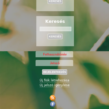
Keresés
Keresés
Új fiók létrehozása
Új jelszó igénylése