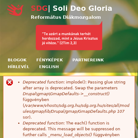
Ugrás a tartalomra
SDG
| Soli Deo Gloria
Református Diákmozgalom
BLOGOK
FÉNYKÉPEK
PARTNEREINK
HÍRLEVÉL
ENGLISH
Deprecated function
: implode(): Passing glue string
Hibaüzenet
after array is deprecated. Swap the parameters
Drupal\gmap\GmapDefaults->__construct()
függvényben
(
/var/www/vhosts/sdg.org.hu/sdg.org.hu/sites/all/mod
ules/gmap/lib/Drupal/gmap/GmapDefaults.php
107
sor).
Deprecated function
: The each() function is
deprecated. This message will be suppressed on
further calls
_menu_load_objects()
függvényben