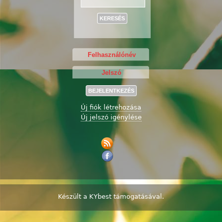
Keresés
Új fiók létrehozása
Új jelszó igénylése
Készült a
KYbest
támogatásával.