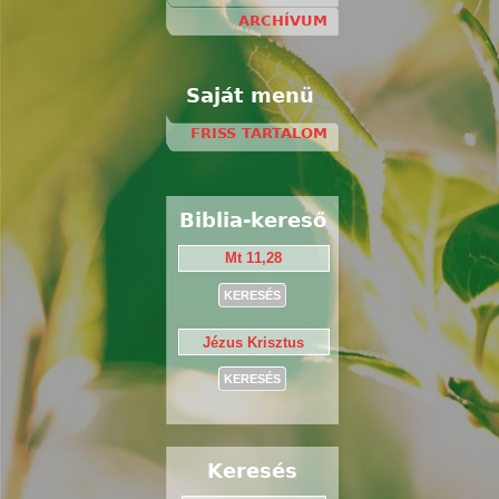
ARCHÍVUM
Saját menü
FRISS TARTALOM
Biblia-kereső
Keresés