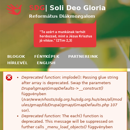
Ugrás a tartalomra
SDG
| Soli Deo Gloria
Református Diákmozgalom
BLOGOK
FÉNYKÉPEK
PARTNEREINK
HÍRLEVÉL
ENGLISH
Deprecated function
: implode(): Passing glue string
Hibaüzenet
after array is deprecated. Swap the parameters
Drupal\gmap\GmapDefaults->__construct()
függvényben
(
/var/www/vhosts/sdg.org.hu/sdg.org.hu/sites/all/mod
ules/gmap/lib/Drupal/gmap/GmapDefaults.php
107
sor).
Deprecated function
: The each() function is
deprecated. This message will be suppressed on
further calls
_menu_load_objects()
függvényben