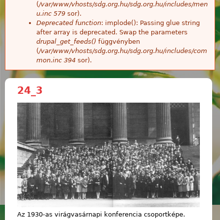
(
/var/www/vhosts/sdg.org.hu/sdg.org.hu/includes/men
u.inc
579
sor).
Deprecated function
: implode(): Passing glue string
after array is deprecated. Swap the parameters
drupal_get_feeds()
függvényben
(
/var/www/vhosts/sdg.org.hu/sdg.org.hu/includes/com
mon.inc
394
sor).
24_3
Az 1930-as virágvasárnapi konferencia csoportképe.