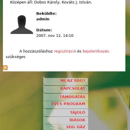
Középen áll: Dobos Károly, Kováts J. István.
Beküldte:
admin
Dátum:
2007. nov 12. 14:10
A hozzászóláshoz
regisztráció
és
bejelentkezés
szükséges
MI AZ SDG?
KAPCSOLAT
TÁMOGATÁS
ÉVES PROGRAM
TÁJOLÓ
ÍRÁSOK
SDG HÁZ