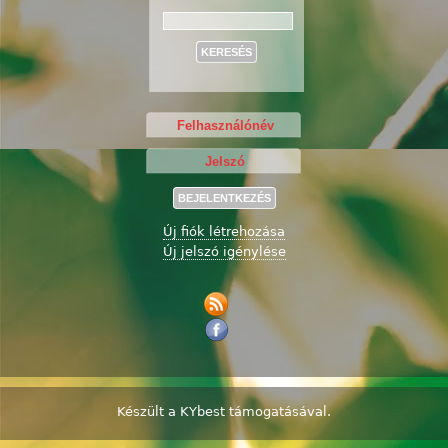
Keresés
Új fiók létrehozása
Új jelszó igénylése
Készült a
KYbest
támogatásával.