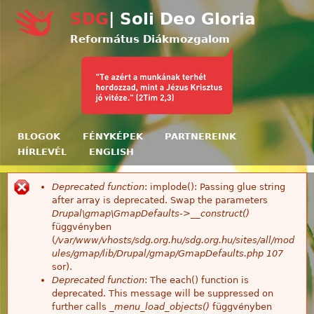
Ugrás a tartalomra
SDG
| Soli Deo Gloria
Református Diákmozgalom
BLOGOK
FÉNYKÉPEK
PARTNEREINK
HÍRLEVÉL
ENGLISH
Deprecated function
: implode(): Passing glue string
Hibaüzenet
after array is deprecated. Swap the parameters
Drupal\gmap\GmapDefaults->__construct()
függvényben
(
/var/www/vhosts/sdg.org.hu/sdg.org.hu/sites/all/mod
ules/gmap/lib/Drupal/gmap/GmapDefaults.php
107
sor).
Deprecated function
: The each() function is
deprecated. This message will be suppressed on
further calls
_menu_load_objects()
függvényben