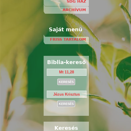
SDG HÁZ
ARCHÍVUM
Saját menü
FRISS TARTALOM
Biblia-kereső
Keresés