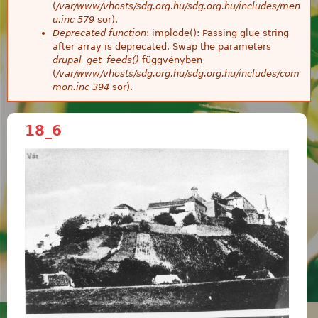
(
/var/www/vhosts/sdg.org.hu/sdg.org.hu/includes/men
u.inc
579
sor).
Deprecated function
: implode(): Passing glue string
after array is deprecated. Swap the parameters
drupal_get_feeds()
függvényben
(
/var/www/vhosts/sdg.org.hu/sdg.org.hu/includes/com
mon.inc
394
sor).
18_6