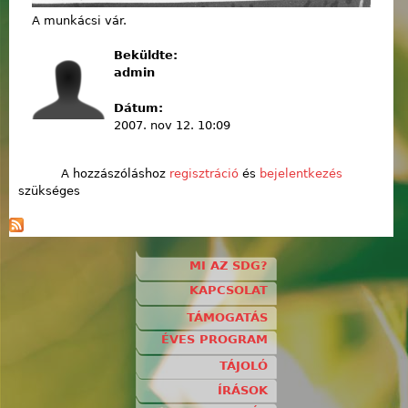
A munkácsi vár.
Beküldte:
admin
Dátum:
2007. nov 12. 10:09
A hozzászóláshoz
regisztráció
és
bejelentkezés
szükséges
MI AZ SDG?
KAPCSOLAT
TÁMOGATÁS
ÉVES PROGRAM
TÁJOLÓ
ÍRÁSOK