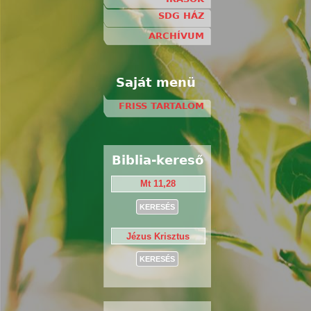
SDG HÁZ
ARCHÍVUM
Saját menü
FRISS TARTALOM
Biblia-kereső