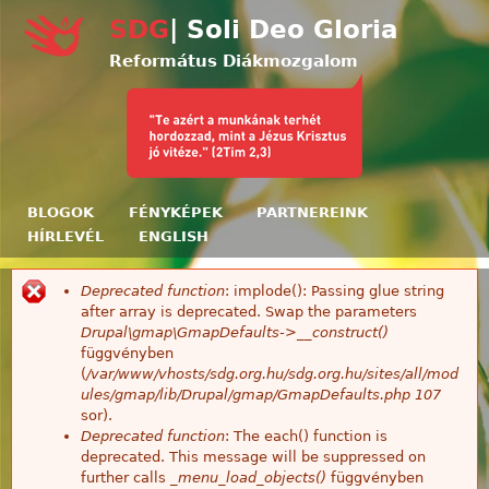
Ugrás a tartalomra
SDG
| Soli Deo Gloria
Református Diákmozgalom
BLOGOK
FÉNYKÉPEK
PARTNEREINK
HÍRLEVÉL
ENGLISH
Deprecated function
: implode(): Passing glue string
Hibaüzenet
after array is deprecated. Swap the parameters
Drupal\gmap\GmapDefaults->__construct()
függvényben
(
/var/www/vhosts/sdg.org.hu/sdg.org.hu/sites/all/mod
ules/gmap/lib/Drupal/gmap/GmapDefaults.php
107
sor).
Deprecated function
: The each() function is
deprecated. This message will be suppressed on
further calls
_menu_load_objects()
függvényben