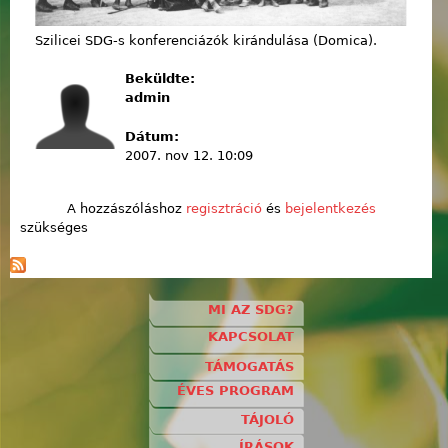
Szilicei SDG-s konferenciázók kirándulása (Domica).
Beküldte:
admin
Dátum:
2007. nov 12. 10:09
A hozzászóláshoz
regisztráció
és
bejelentkezés
szükséges
MI AZ SDG?
KAPCSOLAT
TÁMOGATÁS
ÉVES PROGRAM
TÁJOLÓ
ÍRÁSOK