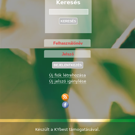
Keresés
Keresés
Új fiók létrehozása
Új jelszó igénylése
Készült a
KYbest
támogatásával.