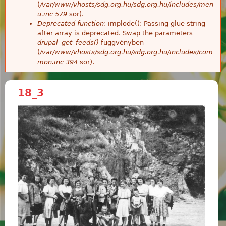
(
/var/www/vhosts/sdg.org.hu/sdg.org.hu/includes/men
u.inc
579
sor).
Deprecated function
: implode(): Passing glue string
after array is deprecated. Swap the parameters
drupal_get_feeds()
függvényben
(
/var/www/vhosts/sdg.org.hu/sdg.org.hu/includes/com
mon.inc
394
sor).
18_3