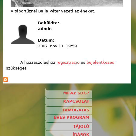
A tábortűznél Balla Péter vezeti az éneket.
Beküldte:
admin
Dátum:
2007. nov 11. 19:59
A hozzászóláshoz
regisztráció
és
bejelentkezés
szükséges
MI AZ SDG?
KAPCSOLAT
TÁMOGATÁS
ÉVES PROGRAM
TÁJOLÓ
ÍRÁSOK