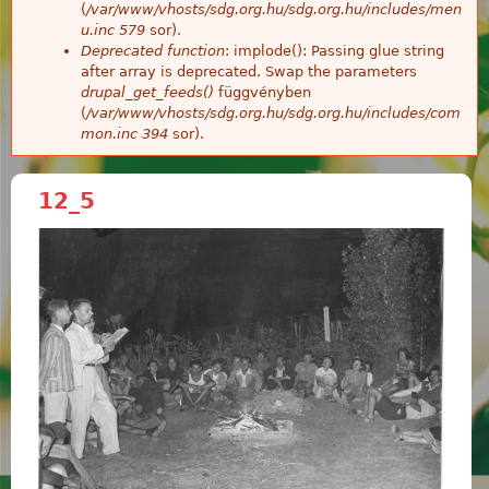
(
/var/www/vhosts/sdg.org.hu/sdg.org.hu/includes/men
u.inc
579
sor).
Deprecated function
: implode(): Passing glue string
after array is deprecated. Swap the parameters
drupal_get_feeds()
függvényben
(
/var/www/vhosts/sdg.org.hu/sdg.org.hu/includes/com
mon.inc
394
sor).
12_5