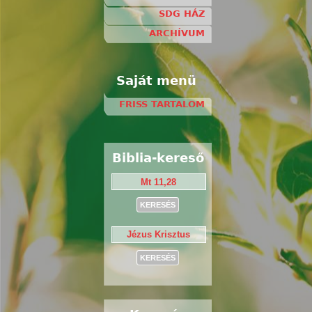
SDG HÁZ
ARCHÍVUM
Saját menü
FRISS TARTALOM
Biblia-kereső