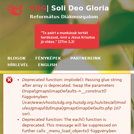
Ugrás a tartalomra
SDG
| Soli Deo Gloria
Református Diákmozgalom
BLOGOK
FÉNYKÉPEK
PARTNEREINK
HÍRLEVÉL
ENGLISH
Deprecated function
: implode(): Passing glue string
Hibaüzenet
after array is deprecated. Swap the parameters
Drupal\gmap\GmapDefaults->__construct()
függvényben
(
/var/www/vhosts/sdg.org.hu/sdg.org.hu/sites/all/mod
ules/gmap/lib/Drupal/gmap/GmapDefaults.php
107
sor).
Deprecated function
: The each() function is
deprecated. This message will be suppressed on
further calls
_menu_load_objects()
függvényben