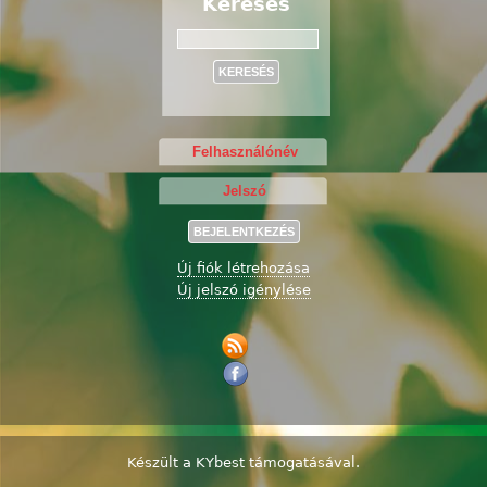
Keresés
Keresés
Új fiók létrehozása
Új jelszó igénylése
Készült a
KYbest
támogatásával.