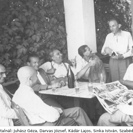
talnál: Juhász Géza, Darvas József, Kádár Lajos, Sinka István, Szabéd