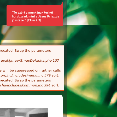
deprecated. Swap the parameters
/Drupal/gmap/GmapDefaults.php
107
 will be suppressed on further calls
.org.hu/includes/menu.inc
579
sor).
deprecated. Swap the parameters
g.hu/includes/common.inc
394
sor).