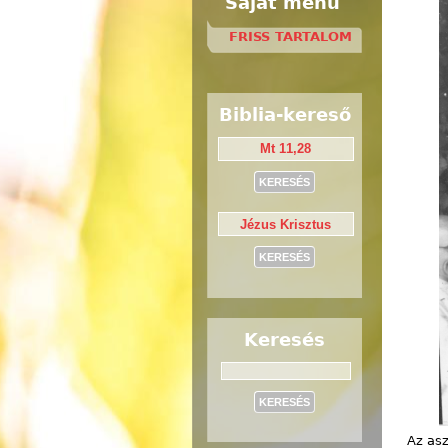
Saját menü
FRISS TARTALOM
Biblia-kereső
Keresés
Keresés
Az asz