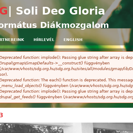
Ugrás a tartalomra
G
| Soli Deo Gloria
ormátus Diákmozgalom
RTNEREINK
HÍRLEVÉL
ENGLISH
Deprecated function
: implode(): Passing glue string after array is 
ibaüzenet
Drupal\gmap\GmapDefaults->__construct()
függvényben
(
/var/www/vhosts/sdg.org.hu/sdg.org.hu/sites/all/modules/gmap/lib
sor).
Deprecated function
: The each() function is deprecated. This message
_menu_load_objects()
függvényben (
/var/www/vhosts/sdg.org.hu/sdg
Deprecated function
: implode(): Passing glue string after array is 
drupal_get_feeds()
függvényben (
/var/www/vhosts/sdg.org.hu/sdg.or
3