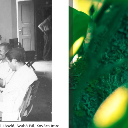
i László, Szabó Pál, Kovács Imre.