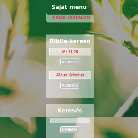
Saját menü
FRISS TARTALOM
Biblia-kereső
Keresés
Keresés