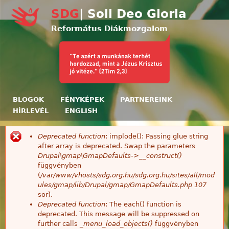
Ugrás a tartalomra
SDG
| Soli Deo Gloria
Református Diákmozgalom
BLOGOK
FÉNYKÉPEK
PARTNEREINK
HÍRLEVÉL
ENGLISH
Deprecated function
: implode(): Passing glue string
Hibaüzenet
after array is deprecated. Swap the parameters
Drupal\gmap\GmapDefaults->__construct()
függvényben
(
/var/www/vhosts/sdg.org.hu/sdg.org.hu/sites/all/mod
ules/gmap/lib/Drupal/gmap/GmapDefaults.php
107
sor).
Deprecated function
: The each() function is
deprecated. This message will be suppressed on
further calls
_menu_load_objects()
függvényben