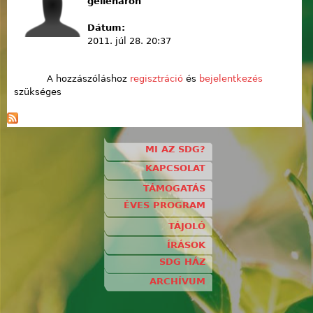
gellenaron
Dátum:
2011. júl 28. 20:37
A hozzászóláshoz
regisztráció
és
bejelentkezés
szükséges
MI AZ SDG?
KAPCSOLAT
TÁMOGATÁS
ÉVES PROGRAM
TÁJOLÓ
ÍRÁSOK
SDG HÁZ
ARCHÍVUM