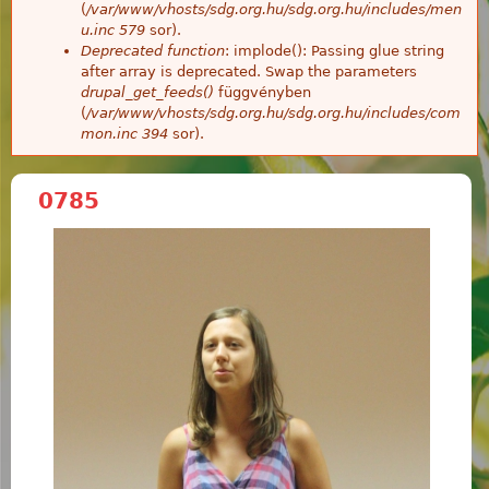
(
/var/www/vhosts/sdg.org.hu/sdg.org.hu/includes/men
u.inc
579
sor).
Deprecated function
: implode(): Passing glue string
after array is deprecated. Swap the parameters
drupal_get_feeds()
függvényben
(
/var/www/vhosts/sdg.org.hu/sdg.org.hu/includes/com
mon.inc
394
sor).
0785