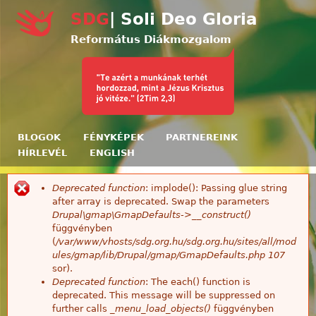
Ugrás a tartalomra
SDG
| Soli Deo Gloria
Református Diákmozgalom
BLOGOK
FÉNYKÉPEK
PARTNEREINK
HÍRLEVÉL
ENGLISH
Deprecated function
: implode(): Passing glue string
Hibaüzenet
after array is deprecated. Swap the parameters
Drupal\gmap\GmapDefaults->__construct()
függvényben
(
/var/www/vhosts/sdg.org.hu/sdg.org.hu/sites/all/mod
ules/gmap/lib/Drupal/gmap/GmapDefaults.php
107
sor).
Deprecated function
: The each() function is
deprecated. This message will be suppressed on
further calls
_menu_load_objects()
függvényben