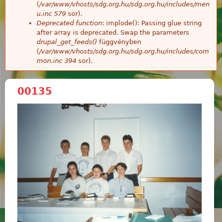
(
/var/www/vhosts/sdg.org.hu/sdg.org.hu/includes/men
u.inc
579
sor).
Deprecated function
: implode(): Passing glue string
after array is deprecated. Swap the parameters
drupal_get_feeds()
függvényben
(
/var/www/vhosts/sdg.org.hu/sdg.org.hu/includes/com
mon.inc
394
sor).
00135