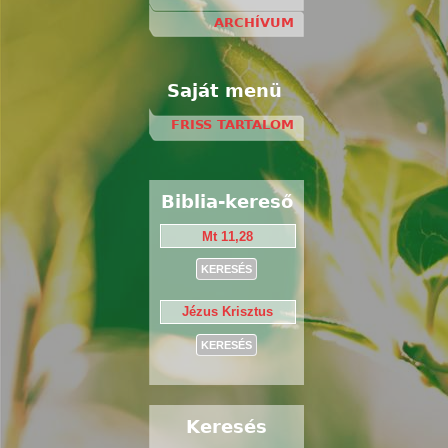
ARCHÍVUM
Saját menü
FRISS TARTALOM
Biblia-kereső
Keresés