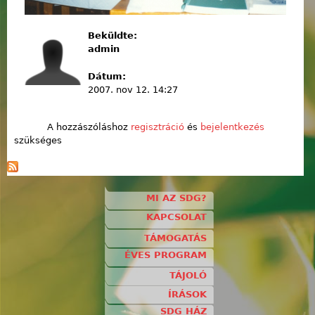
Beküldte:
admin
Dátum:
2007. nov 12. 14:27
A hozzászóláshoz
regisztráció
és
bejelentkezés
szükséges
MI AZ SDG?
KAPCSOLAT
TÁMOGATÁS
ÉVES PROGRAM
TÁJOLÓ
ÍRÁSOK
SDG HÁZ