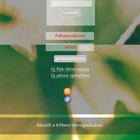
Keresés
Új fiók létrehozása
Új jelszó igénylése
Készült a
KYbest
támogatásával.