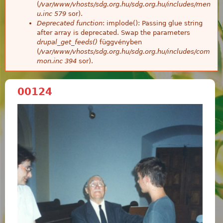
(
/var/www/vhosts/sdg.org.hu/sdg.org.hu/includes/men
u.inc
579
sor).
Deprecated function
: implode(): Passing glue string
after array is deprecated. Swap the parameters
drupal_get_feeds()
függvényben
(
/var/www/vhosts/sdg.org.hu/sdg.org.hu/includes/com
mon.inc
394
sor).
00124