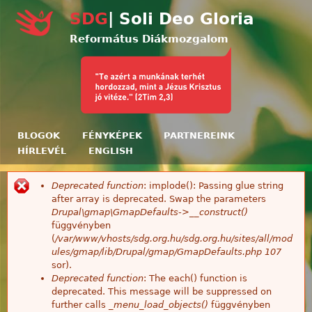
Ugrás a tartalomra
SDG
| Soli Deo Gloria
Református Diákmozgalom
BLOGOK
FÉNYKÉPEK
PARTNEREINK
HÍRLEVÉL
ENGLISH
Deprecated function
: implode(): Passing glue string
Hibaüzenet
after array is deprecated. Swap the parameters
Drupal\gmap\GmapDefaults->__construct()
függvényben
(
/var/www/vhosts/sdg.org.hu/sdg.org.hu/sites/all/mod
ules/gmap/lib/Drupal/gmap/GmapDefaults.php
107
sor).
Deprecated function
: The each() function is
deprecated. This message will be suppressed on
further calls
_menu_load_objects()
függvényben