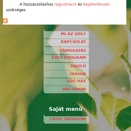
A hozzászóláshoz
regisztráció
és
bejelentkezés
szükséges
MI AZ SDG?
KAPCSOLAT
TÁMOGATÁS
ÉVES PROGRAM
TÁJOLÓ
ÍRÁSOK
SDG HÁZ
ARCHÍVUM
Saját menü
FRISS TARTALOM