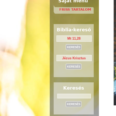
Saját menü
FRISS TARTALOM
Biblia-kereső
Keresés
Keresés