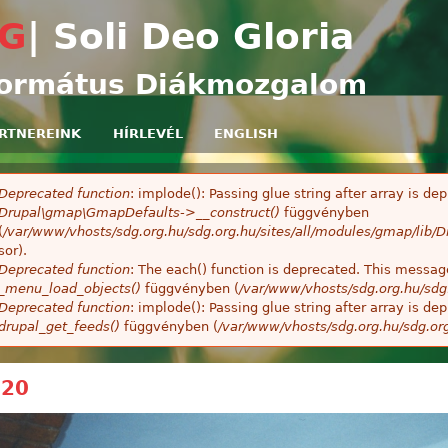
Ugrás a tartalomra
G
| Soli Deo Gloria
ormátus Diákmozgalom
RTNEREINK
HÍRLEVÉL
ENGLISH
Deprecated function
: implode(): Passing glue string after array is 
ibaüzenet
Drupal\gmap\GmapDefaults->__construct()
függvényben
(
/var/www/vhosts/sdg.org.hu/sdg.org.hu/sites/all/modules/gmap/lib
sor).
Deprecated function
: The each() function is deprecated. This message
_menu_load_objects()
függvényben (
/var/www/vhosts/sdg.org.hu/sdg
Deprecated function
: implode(): Passing glue string after array is 
drupal_get_feeds()
függvényben (
/var/www/vhosts/sdg.org.hu/sdg.or
120