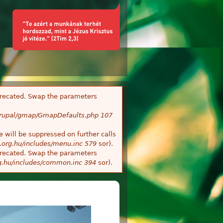
deprecated. Swap the parameters
/Drupal/gmap/GmapDefaults.php
107
 will be suppressed on further calls
.org.hu/includes/menu.inc
579
sor).
deprecated. Swap the parameters
g.hu/includes/common.inc
394
sor).