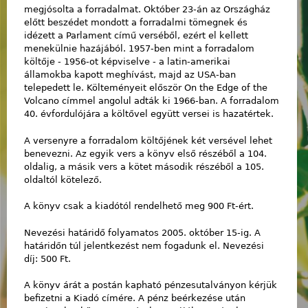
megjósolta a forradalmat. Október 23-án az Országház
előtt beszédet mondott a forradalmi tömegnek és
idézett a Parlament című verséből, ezért el kellett
menekülnie hazájából. 1957-ben mint a forradalom
költője - 1956-ot képviselve - a latin-amerikai
államokba kapott meghívást, majd az USA-ban
telepedett le. Költeményeit először On the Edge of the
Volcano címmel angolul adták ki 1966-ban. A forradalom
40. évfordulójára a költővel együtt versei is hazatértek.
A versenyre a forradalom költőjének két versével lehet
benevezni. Az egyik vers a könyv első részéből a 104.
oldalig, a másik vers a kötet második részéből a 105.
oldaltól kötelező.
A könyv csak a kiadótól rendelhető meg 900 Ft-ért.
Nevezési határidő folyamatos 2005. október 15-ig. A
határidőn túl jelentkezést nem fogadunk el. Nevezési
díj: 500 Ft.
A könyv árát a postán kapható pénzesutalványon kérjük
befizetni a Kiadó címére. A pénz beérkezése után