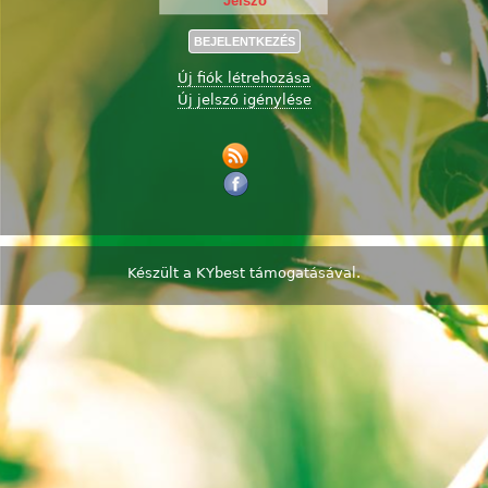
Új fiók létrehozása
Új jelszó igénylése
Készült a
KYbest
támogatásával.