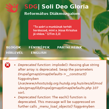
Ugrás a tartalomra
SDG
| Soli Deo Gloria
Református Diákmozgalom
BLOGOK
FÉNYKÉPEK
PARTNEREINK
HÍRLEVÉL
ENGLISH
Deprecated function
: implode(): Passing glue string
Hibaüzenet
after array is deprecated. Swap the parameters
Drupal\gmap\GmapDefaults->__construct()
függvényben
(
/var/www/vhosts/sdg.org.hu/sdg.org.hu/sites/all/mod
ules/gmap/lib/Drupal/gmap/GmapDefaults.php
107
sor).
Deprecated function
: The each() function is
deprecated. This message will be suppressed on
further calls
_menu_load_objects()
függvényben