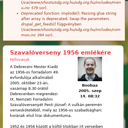
(
/var/www/vhosts/sdg.org.hu/sdg.org.hu/includes/men
u.inc
579
sor).
Deprecated function
: implode(): Passing glue string
after array is deprecated. Swap the parameters
drupal_get_feeds()
függvényben
(
/var/www/vhosts/sdg.org.hu/sdg.org.hu/includes/com
mon.inc
394
sor).
Szavalóverseny 1956 emlékére
Felhívások
A Debreceni Mester Kiadó
az 1956-os forradalom 49.
évfordulója alkalmából
2005. október 23-án,
Boobaa
vasárnap 8.30 órától
2005. szep
Debrecenben megrendezi
14. 08:32
IX. Nemzeti Forradalmi
Szavalóversenyét Pesti József: A vulkán peremén
verseskötetéből, mely az 1956-os szabadságharc
korának első lírai dokumentuma.
1952 és 1956 között a költő titokban írt verseiben