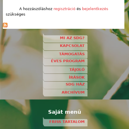
A hozzászóláshoz
regisztráció
és
bejelentkezés
szükséges
MI AZ SDG?
KAPCSOLAT
TÁMOGATÁS
ÉVES PROGRAM
TÁJOLÓ
ÍRÁSOK
SDG HÁZ
ARCHÍVUM
Saját menü
FRISS TARTALOM