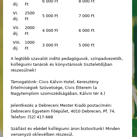
6 000 Ft
8 000 Ft
díj
Ft
VI.
2500
5 000 Ft
7 000 Ft
díj
Ft
VII.
2000
4 000 Ft
6 000 Ft
díj
Ft
VIII.
1000
3 000 Ft
5 000 Ft
díj
Ft
A legtöbb szavalót indító pedagógusok, színpadvezetők,
kollégiumi tanárok és könyvtárosok tiszteletdíjban
részesülnek!
Támogatóink: Cívis Kálvin Hotel, Keresztény
Értelmiségiek Szövetsége, Cívis Étterem (a
Nagytemplom szomszédságában, Kálvin tér 4.)
Jelentkezés a Debreceni Mester Kiadó postacímén:
Debreceni Egyetem Főépület, 4010 Debrecen, Pf. 74.
Telefon: (52) 417-668
Szállást és ebédet kollégiumi áron biztosítunk! Minden
versenyző oklevélben részesül.