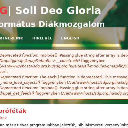
Ugrás a tartalomra
G
| Soli Deo Gloria
ormátus Diákmozgalom
RTNEREINK
HÍRLEVÉL
ENGLISH
Deprecated function
: implode(): Passing glue string after array is 
ibaüzenet
Drupal\gmap\GmapDefaults->__construct()
függvényben
(
/var/www/vhosts/sdg.org.hu/sdg.org.hu/sites/all/modules/gmap/lib
sor).
Deprecated function
: The each() function is deprecated. This message
_menu_load_objects()
függvényben (
/var/www/vhosts/sdg.org.hu/sdg
Deprecated function
: implode(): Passing glue string after array is 
drupal_get_feeds()
függvényben (
/var/www/vhosts/sdg.org.hu/sdg.or
próféták
írek
an már az éves programunkban jeleztük, Bibliaismereti versenyünk