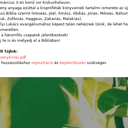
március 3-án kerül sor Kiskunhalason.
eny anyaga ezúttal a kispróféták könyveinek tartalmi ismerete az új
ású Biblia szerint (Hóseás, Jóel, Ámósz, Abdiás, Jónás, Mikeás, Náhu
k, Zofóniás, Haggeus, Zakariás, Malakiás).
lyi Lukács evangéliumához képest talán nehéznek tűnik, de lehet h
smeretlen.
 a háromfős csapatok jelentkezését!
j te is és mélyedj el a Bibliában!
lt fájlok:
senykiírás.pdf
 hozzászóláshoz
regisztráció
és
bejelentkezés
szükséges