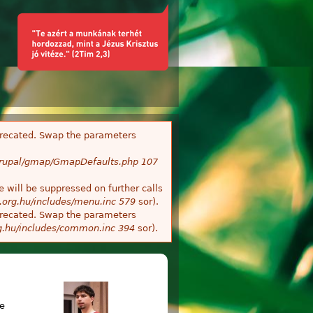
deprecated. Swap the parameters
/Drupal/gmap/GmapDefaults.php
107
 will be suppressed on further calls
.org.hu/includes/menu.inc
579
sor).
deprecated. Swap the parameters
g.hu/includes/common.inc
394
sor).
re