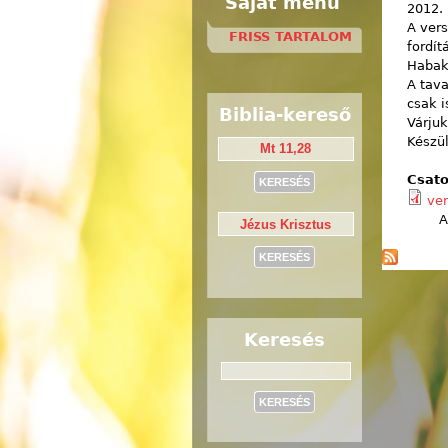
Saját menü
2012. 
A vers
FRISS TARTALOM
fordít
Habaku
A tava
csak i
Biblia-kereső
Várjuk
Készül
Csato
ver
A
Keresés
Keresés