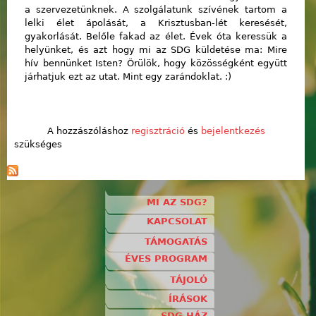
a szervezetünknek. A szolgálatunk szívének tartom a
lelki élet ápolását, a Krisztusban-lét keresését,
gyakorlását. Belőle fakad az élet. Évek óta keressük a
helyünket, és azt hogy mi az SDG küldetése ma: Mire
hív bennünket Isten? Örülök, hogy közösségként együtt
járhatjuk ezt az utat. Mint egy zarándoklat. :)
A hozzászóláshoz
regisztráció
és
bejelentkezés
szükséges
MI AZ SDG?
KAPCSOLAT
TÁMOGATÁS
ÉVES PROGRAM
TÁJOLÓ
ÍRÁSOK
SDG HÁZ