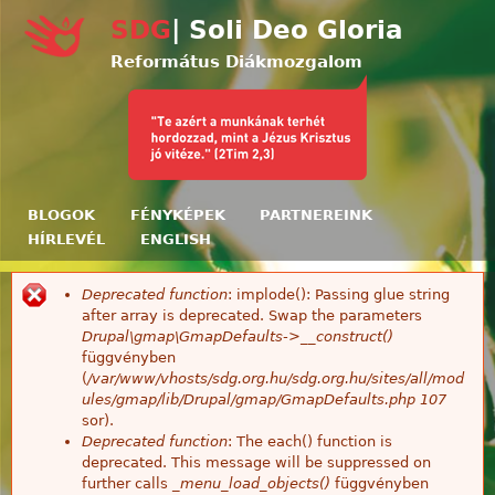
Ugrás a tartalomra
SDG
| Soli Deo Gloria
Református Diákmozgalom
BLOGOK
FÉNYKÉPEK
PARTNEREINK
HÍRLEVÉL
ENGLISH
Deprecated function
: implode(): Passing glue string
Hibaüzenet
after array is deprecated. Swap the parameters
Drupal\gmap\GmapDefaults->__construct()
függvényben
(
/var/www/vhosts/sdg.org.hu/sdg.org.hu/sites/all/mod
ules/gmap/lib/Drupal/gmap/GmapDefaults.php
107
sor).
Deprecated function
: The each() function is
deprecated. This message will be suppressed on
further calls
_menu_load_objects()
függvényben