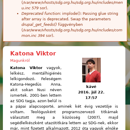
(
/var/www/vhosts/sdg.org.hu/sdg.org.hu/includes/men
u.inc
579
sor).
Deprecated function
: implode(): Passing glue string
after array is deprecated. Swap the parameters
drupal_get_feeds()
függvényben
(
/var/www/vhosts/sdg.org.hu/sdg.org.hu/includes/com
mon.inc
394
sor).
Katona Viktor
Magunkról
Katona Viktor
vagyok,
lelkész, mentálhigiénés
lelkigondozó. Feleségem
Katona-Hegedüs Anna,
kávé
akit sokan Nusi néven
2016. júl 22.
ismertek. 2001-ben lettem
17:57
az SDG tagja, azon belül is
a pápai alapcsoporté, aminek két évig vezetője is
voltam. Teológusként programszervező titkárnak
választott meg a közösség (2007), majd
segédlelkészként utazótitkára lettem az SDG-nek, ekkor
már, mint fizetett alkalmazott. 2012 óta vagyok
elnöke