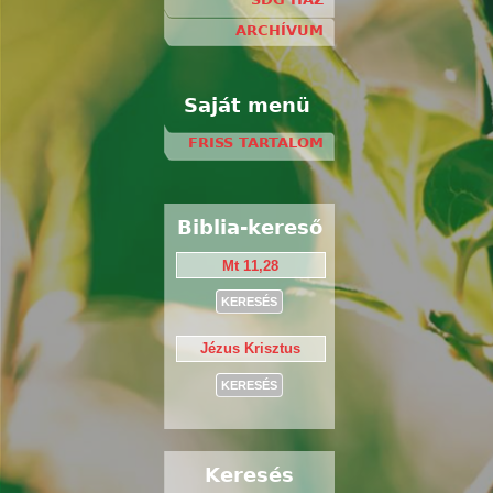
ARCHÍVUM
Saját menü
FRISS TARTALOM
Biblia-kereső
Keresés