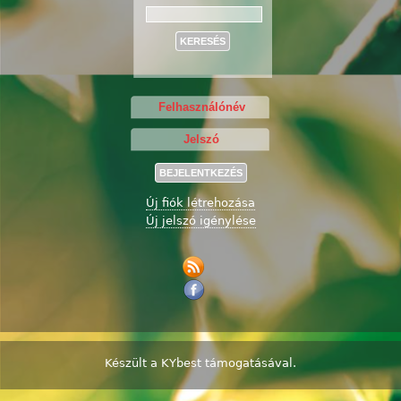
Keresés
Új fiók létrehozása
Új jelszó igénylése
Készült a
KYbest
támogatásával.