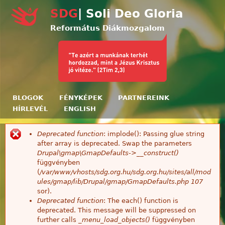
Ugrás a tartalomra
SDG
| Soli Deo Gloria
Református Diákmozgalom
BLOGOK
FÉNYKÉPEK
PARTNEREINK
HÍRLEVÉL
ENGLISH
Deprecated function
: implode(): Passing glue string
Hibaüzenet
after array is deprecated. Swap the parameters
Drupal\gmap\GmapDefaults->__construct()
függvényben
(
/var/www/vhosts/sdg.org.hu/sdg.org.hu/sites/all/mod
ules/gmap/lib/Drupal/gmap/GmapDefaults.php
107
sor).
Deprecated function
: The each() function is
deprecated. This message will be suppressed on
further calls
_menu_load_objects()
függvényben