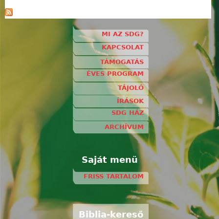
MI AZ SDG?
KAPCSOLAT
TÁMOGATÁS
ÉVES PROGRAM
TÁJOLÓ
ÍRÁSOK
SDG HÁZ
ARCHÍVUM
Saját menü
FRISS TARTALOM
Biblia-kereső