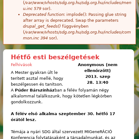
(
/var/www/vhosts/sdg.org.hu/sdg.org.hu/includes/men
u.inc
579
sor).
Deprecated function
: implode(): Passing glue string
after array is deprecated. Swap the parameters
drupal_get_feeds()
függvényben
(
/var/www/vhosts/sdg.org.hu/sdg.org.hu/includes/com
mon.inc
394
sor).
Hétfő esti beszélgetések
Felhívások
Anonymous (nem
ellenőrzött)
A Mester gyakran ült le
2013. szep
terített asztal mellé, hogy
28. 13:40
beszélgessen és tanítson.
A
Púder Bárszínház
ban a félév folyamán négy
alkalommal találkozunk, hogy kötetlen légkörben
gondolkozzunk.
A félév első alkalma szeptember 30. hétfő 17
órától lesz.
Témája a nyári SDG által szervezett MIGeneRÁCIÓ
Konferencia folytatásaként a társadalmunkat, és az