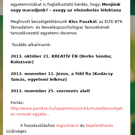
egyetemistákat is foglalkoztató kérdés, hogy:
Menjünk
vagy maradjunk? - avagy az elvándorlás lélektana
Meghívott beszélgetőtársunk
Kiss Paszkál
, az ELTE-BTK
Társadalom- és Neveléspszichológiai Tanszékének
tanszékvezető egyetemi docense.
További alkalmaink:
2013. október 21. KREATÍV ÉN (Berke Sándor,
Kolozsvár)
2013. november 11. Jézus, a föld fia (Kodácsy
Tamás, egyetemi lelkész)
2013. november 25. szervezés alatt
Forrás:
http://www.parokia.hu/lap/promissz/cikk/mutat/beszelget
es-sorozat-egyete...
A hozzászóláshoz
regisztráció
és
bejelentkezés
szükséges