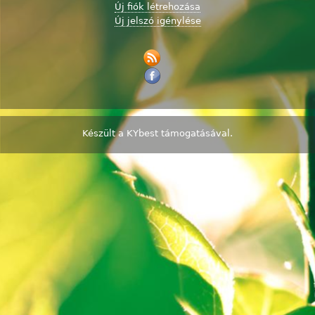
Új fiók létrehozása
Új jelszó igénylése
Készült a
KYbest
támogatásával.