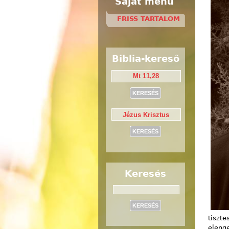
Saját menü
FRISS TARTALOM
Biblia-kereső
Keresés
Keresés
tiszt
elenge