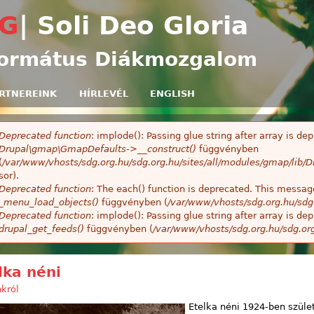
Ugrás a tartalomra
G
| Soli Deo Gloria
ormátus Diákmozgalom
RTNEREINK
HÍRLEVÉL
ENGLISH
Deprecated function
: implode(): Passing glue string after array is 
ibaüzenet
Drupal\gmap\GmapDefaults->__construct()
függvényben
(
/var/www/vhosts/sdg.org.hu/sdg.org.hu/sites/all/modules/gmap/lib
sor).
Deprecated function
: The each() function is deprecated. This message
_menu_load_objects()
függvényben (
/var/www/vhosts/sdg.org.hu/sdg
Deprecated function
: implode(): Passing glue string after array is 
drupal_get_feeds()
függvényben (
/var/www/vhosts/sdg.org.hu/sdg.or
lka néni
król
Etelka néni 1924-ben szüle