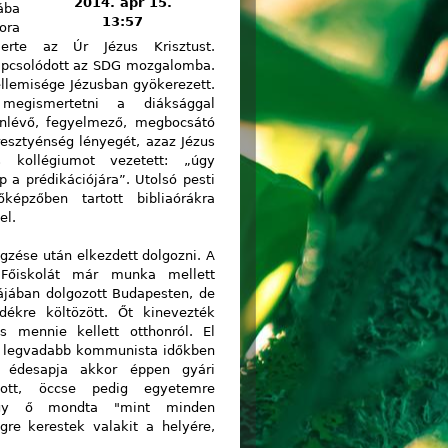
2014. ápr 15.
ába
13:57
ra
erte az Úr Jézus Krisztust.
apcsolódott az SDG mozgalomba.
ellemisége Jézusban gyökerezett.
 megismertetni a diáksággal
lenlévő, fegyelmező, megbocsátó
resztyénség lényegét, azaz Jézus
s kollégiumot vezetett: „úgy
 a prédikációjára”. Utolsó pesti
épzőben tartott bibliaórákra
el.
gzése után elkezdett dolgozni. A
 Főiskolát már munka mellett
ájában dolgozott Budapesten, de
ékre költözött. Őt kinevezték
s mennie kellett otthonról. El
z a legvadabb kommunista időkben
 édesapja akkor éppen gyári
zott, öccse pedig egyetemre
hogy ő mondta "mint minden
re kerestek valakit a helyére,