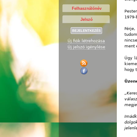
Peste
1979-
Férje
tudom
nincs
Új fiók létrehozása
ment e
Új jelszó igénylése
Úgy l
kieme
hogy 
Üzen
„Kere
válas
megje
Imádk
dolgo
jelen