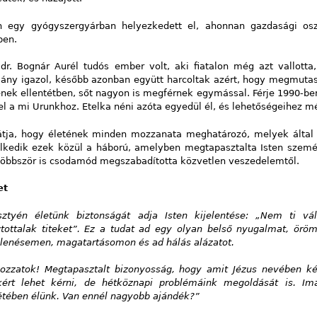
n egy gyógyszergyárban helyezkedett el, ahonnan gazdasági os
ben.
, dr. Bognár Aurél tudós ember volt, aki fiatalon még azt vallotta
ány igazol, később azonban együtt harcoltak azért, hogy megmutas
enek ellentétben, sőt nagyon is megférnek egymással. Férje 1990-
l a mi Urunkhoz. Etelka néni azóta egyedül él, és lehetőségeihez mé
átja, hogy életének minden mozzanata meghatározó, melyek által Is
lkedik ezek közül a háború, amelyben megtapasztalta Isten személy
többször is csodamód megszabadította közvetlen veszedelemtől.
et
sztyén életünk biztonságát adja Isten kijelentése: „Nem ti v
ztottalak titeket”. Ez a tudat ad egy olyan belső nyugalmat, öröm
lenésemen, magatartásomon és ad hálás alázatot.
ozzatok! Megtapasztalt bizonyosság, hogy amit Jézus nevében 
kért lehet kérni, de hétköznapi problémáink megoldását is. Im
létében élünk. Van ennél nagyobb ajándék?”