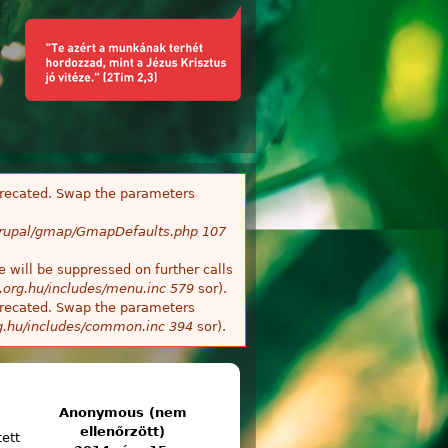
deprecated. Swap the parameters
/Drupal/gmap/GmapDefaults.php
107
 will be suppressed on further calls
.org.hu/includes/menu.inc
579
sor).
deprecated. Swap the parameters
g.hu/includes/common.inc
394
sor).
Anonymous (nem
ellenőrzött)
tett