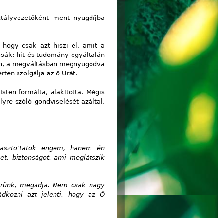
ztályvezetőként ment nyugdíjba
, hogy csak azt hiszi el, amit a
sák: hit és tudomány egyáltalán
ben, a megváltásban megnyugodva
rten szolgálja az ő Urát.
ten formálta, alakította. Mégis
re szóló gondviselését azáltal,
álasztottatok engem, hanem én
et, biztonságot, ami meglátszik
kérünk, megadja. Nem csak nagy
ádkozni azt jelenti, hogy az Ő