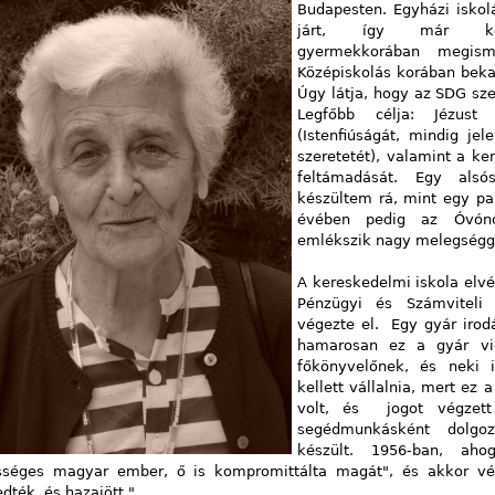
Budapesten. Egyházi iskol
járt, így már ko
gyermekkorában megism
Középiskolás korában bek
Úgy látja, hogy az SDG sz
Legfőbb célja: Jézust
(Istenfiúságát, mindig je
szeretetét), valamint a ke
feltámadását. Egy alsó
készültem rá, mint egy pap
évében pedig az Óvónők
emlékszik nagy melegségg
A kereskedelmi iskola elvé
Pénzügyi és Számviteli
végezte el. Egy gyár irod
hamarosan ez a gyár vid
főkönyvelőnek, és neki i
kellett vállalnia, mert e
volt, és jogot végzett
segédmunkásként dolgo
készült. 1956-ban, a
ességes magyar ember, ő is kompromittálta magát", és akkor vég
dték, és hazajött."