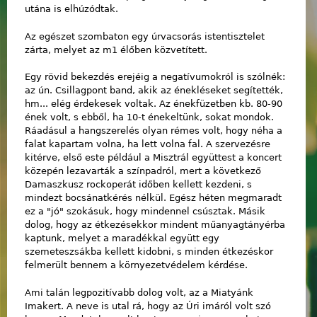
utána is elhúzódtak.
Az egészet szombaton egy úrvacsorás istentisztelet
zárta, melyet az m1 élőben közvetített.
Egy rövid bekezdés erejéig a negatívumokról is szólnék:
az ún. Csillagpont band, akik az énekléseket segítették,
hm... elég érdekesek voltak. Az énekfüzetben kb. 80-90
ének volt, s ebből, ha 10-t énekeltünk, sokat mondok.
Ráadásul a hangszerelés olyan rémes volt, hogy néha a
falat kapartam volna, ha lett volna fal. A szervezésre
kitérve, első este például a Misztrál együttest a koncert
közepén lezavarták a színpadról, mert a következő
Damaszkusz rockoperát időben kellett kezdeni, s
mindezt bocsánatkérés nélkül. Egész héten megmaradt
ez a "jó" szokásuk, hogy mindennel csúsztak. Másik
dolog, hogy az étkezésekkor mindent műanyagtányérba
kaptunk, melyet a maradékkal együtt egy
szemeteszsákba kellett kidobni, s minden étkezéskor
felmerült bennem a környezetvédelem kérdése.
Ami talán legpozitívabb dolog volt, az a Miatyánk
Imakert. A neve is utal rá, hogy az Úri imáról volt szó