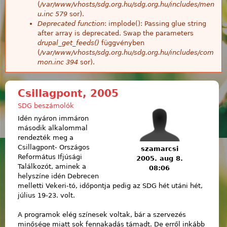
(
/var/www/vhosts/sdg.org.hu/sdg.org.hu/includes/men
u.inc
579
sor).
Deprecated function
: implode(): Passing glue string
after array is deprecated. Swap the parameters
drupal_get_feeds()
függvényben
(
/var/www/vhosts/sdg.org.hu/sdg.org.hu/includes/com
mon.inc
394
sor).
Csillagpont, 2005
SDG beszámolók
Idén nyáron immáron
második alkalommal
rendezték meg a
Csillagpont- Országos
szamarcsi
Református Ifjúsági
2005. aug 8.
Találkozót, aminek a
08:06
helyszíne idén Debrecen
melletti Vekeri-tó, időpontja pedig az SDG hét utáni hét,
július 19-23. volt.
A programok elég színesek voltak, bár a szervezés
minősége miatt sok fennakadás támadt. De erről inkább