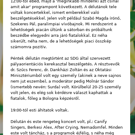
12:00-tól ebéd, majd a 'méginkább mindenki azt csinál
amit akar' programpont következett. A délutánok tele
voltak koncertekkel, ismert emberekkel való
beszélgetésekkel. Jelen volt például Szabó Magda írónő,
Szekeres Pál, paralimpiai vívóbajnok. Mi rendszerint a
lehetőségek piacán ültünk a sátorban és próbáltunk
beszédbe elegyedni arra járó fiatalokkal. Ez néha
sikerült, néha nem, de a lehetőségek piaci összkép
számomra pozitív.
Péntek délután megtörtént az SDG által szervezett
pályaorientációs kerekasztal beszélgetés. A résztvevők
dr. Szűcs Ferenc, dr. Dankházi Zoltán és az Oktatási
Minisztériumból volt egy személy (akinek a neve sajnos
nem jut eszembe), a moderátor pedig Molnár Sándor
(ismertebb nevén: Surda) volt. Körülbelül 20-25 személy
volt jelen, és elég sok kérdésre választ kaphattak a
fiatalok, főleg a Bologna képzésről.
19:00-tól esti áhítatok voltak.
Délután és este rengeteg koncert volt, pl.: Canify
Singers, Berkesi Alex, After Crying, Nemadomfel. Minden
este volt táncház, s a programok éjfélig, s néha még