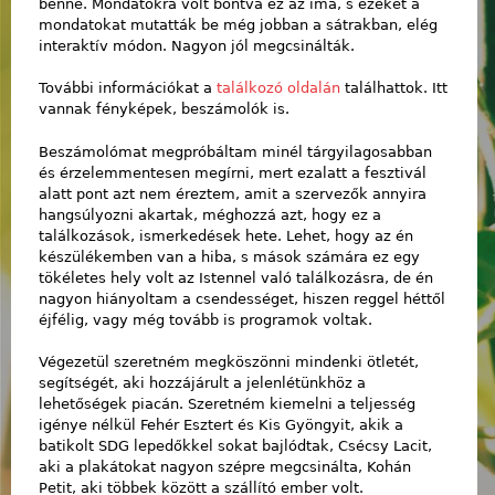
benne. Mondatokra volt bontva ez az ima, s ezeket a
mondatokat mutatták be még jobban a sátrakban, elég
interaktív módon. Nagyon jól megcsinálták.
További információkat a
találkozó oldalán
találhattok. Itt
vannak fényképek, beszámolók is.
Beszámolómat megpróbáltam minél tárgyilagosabban
és érzelemmentesen megírni, mert ezalatt a fesztivál
alatt pont azt nem éreztem, amit a szervezők annyira
hangsúlyozni akartak, méghozzá azt, hogy ez a
találkozások, ismerkedések hete. Lehet, hogy az én
készülékemben van a hiba, s mások számára ez egy
tökéletes hely volt az Istennel való találkozásra, de én
nagyon hiányoltam a csendességet, hiszen reggel héttől
éjfélig, vagy még tovább is programok voltak.
Végezetül szeretném megköszönni mindenki ötletét,
segítségét, aki hozzájárult a jelenlétünkhöz a
lehetőségek piacán. Szeretném kiemelni a teljesség
igénye nélkül Fehér Esztert és Kis Gyöngyit, akik a
batikolt SDG lepedőkkel sokat bajlódtak, Csécsy Lacit,
aki a plakátokat nagyon szépre megcsinálta, Kohán
Petit, aki többek között a szállító ember volt.