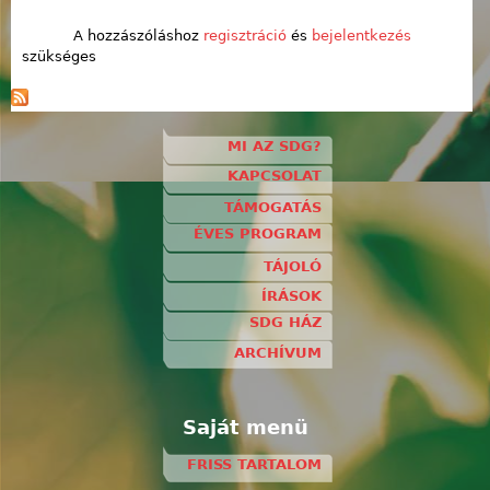
A hozzászóláshoz
regisztráció
és
bejelentkezés
szükséges
MI AZ SDG?
KAPCSOLAT
TÁMOGATÁS
ÉVES PROGRAM
TÁJOLÓ
ÍRÁSOK
SDG HÁZ
ARCHÍVUM
Saját menü
FRISS TARTALOM