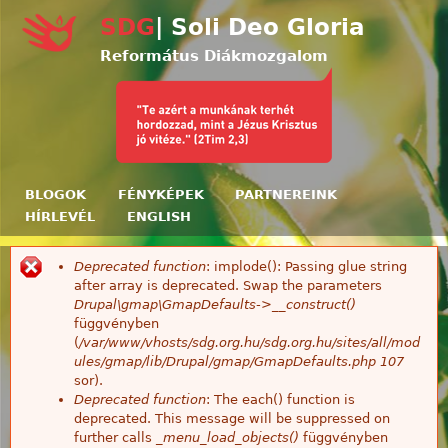
Ugrás a tartalomra
SDG
| Soli Deo Gloria
Református Diákmozgalom
BLOGOK
FÉNYKÉPEK
PARTNEREINK
HÍRLEVÉL
ENGLISH
Deprecated function
: implode(): Passing glue string
Hibaüzenet
after array is deprecated. Swap the parameters
Drupal\gmap\GmapDefaults->__construct()
függvényben
(
/var/www/vhosts/sdg.org.hu/sdg.org.hu/sites/all/mod
ules/gmap/lib/Drupal/gmap/GmapDefaults.php
107
sor).
Deprecated function
: The each() function is
deprecated. This message will be suppressed on
further calls
_menu_load_objects()
függvényben