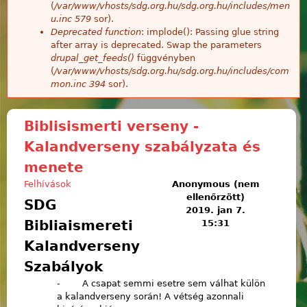
(
/var/www/vhosts/sdg.org.hu/sdg.org.hu/includes/men
u.inc
579
sor).
Deprecated function
: implode(): Passing glue string
after array is deprecated. Swap the parameters
drupal_get_feeds()
függvényben
(
/var/www/vhosts/sdg.org.hu/sdg.org.hu/includes/com
mon.inc
394
sor).
Biblisismerti verseny -
Kalandverseny szabályzata és
menete
Felhívások
Anonymous (nem
ellenőrzött)
SDG
2019. jan 7.
Bibliaismereti
15:31
Kalandverseny
Szabályok
- A csapat semmi esetre sem válhat külön
a kalandverseny során! A vétség azonnali