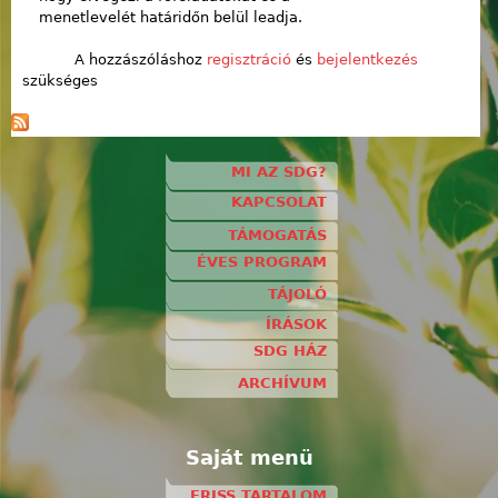
menetlevelét határidőn belül leadja.
A hozzászóláshoz
regisztráció
és
bejelentkezés
szükséges
MI AZ SDG?
KAPCSOLAT
TÁMOGATÁS
ÉVES PROGRAM
TÁJOLÓ
ÍRÁSOK
SDG HÁZ
ARCHÍVUM
Saját menü
FRISS TARTALOM