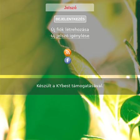
Új fiók létrehozása
Új jelszó igénylése
Készült a
KYbest
támogatásával.