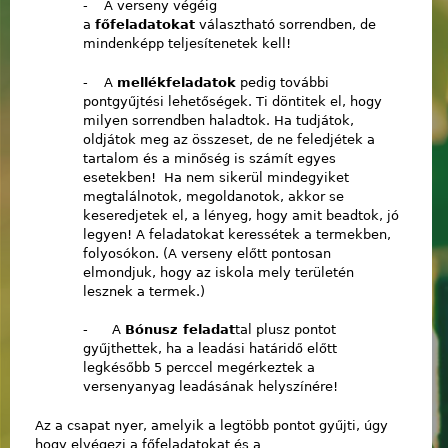
- A verseny végéig
a
főfeladatokat
választható sorrendben, de
mindenképp teljesítenetek kell!
- A
mellékfeladatok
pedig további
pontgyűjtési lehetőségek. Ti döntitek el, hogy
milyen sorrendben haladtok. Ha tudjátok,
oldjátok meg az összeset, de ne feledjétek a
tartalom és a minőség is számít egyes
esetekben! Ha nem sikerül mindegyiket
megtalálnotok, megoldanotok, akkor se
keseredjetek el, a lényeg, hogy amit beadtok, jó
legyen! A feladatokat keressétek a termekben,
folyosókon. (A verseny előtt pontosan
elmondjuk, hogy az iskola mely területén
lesznek a termek.)
- A
Bónusz feladat
tal plusz pontot
gyűjthettek, ha a leadási határidő előtt
legkésőbb 5 perccel megérkeztek a
versenyanyag leadásának helyszínére!
Az a csapat nyer, amelyik a legtöbb pontot gyűjti, úgy
hogy elvégezi a főfeladatokat és a