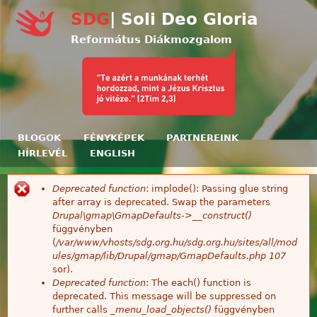
Ugrás a tartalomra
SDG
| Soli Deo Gloria
Református Diákmozgalom
BLOGOK
FÉNYKÉPEK
PARTNEREINK
HÍRLEVÉL
ENGLISH
Deprecated function
: implode(): Passing glue string
Hibaüzenet
after array is deprecated. Swap the parameters
Drupal\gmap\GmapDefaults->__construct()
függvényben
(
/var/www/vhosts/sdg.org.hu/sdg.org.hu/sites/all/mod
ules/gmap/lib/Drupal/gmap/GmapDefaults.php
107
sor).
Deprecated function
: The each() function is
deprecated. This message will be suppressed on
further calls
_menu_load_objects()
függvényben