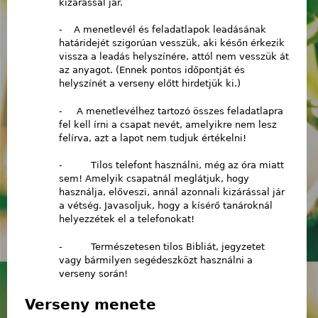
kizárással jár.
- A menetlevél és feladatlapok leadásának
határidejét szigorúan vesszük, aki későn érkezik
vissza a leadás helyszínére, attól nem vesszük át
az anyagot. (Ennek pontos időpontját és
helyszínét a verseny előtt hirdetjük ki.)
- A menetlevélhez tartozó összes feladatlapra
fel kell írni a csapat nevét, amelyikre nem lesz
felírva, azt a lapot nem tudjuk értékelni!
- Tilos telefont használni, még az óra miatt
sem! Amelyik csapatnál meglátjuk, hogy
használja, előveszi, annál azonnali kizárással jár
a vétség. Javasoljuk, hogy a kísérő tanároknál
helyezzétek el a telefonokat!
- Természetesen tilos Bibliát, jegyzetet
vagy bármilyen segédeszközt használni a
verseny során!
Verseny menete