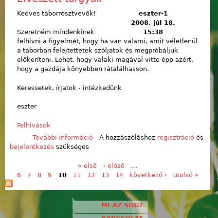
Kedves táborrésztvevők!
eszter-1
2008. júl 18.
15:38
Szeretném mindenkinek
felhívni a figyelmét, hogy ha van valami, amit véletlenül
a táborban felejtettetek szóljatok és megpróbáljuk
előkeríteni. Lehet, hogy valaki magával vitte épp azért,
hogy a gazdája könyebben rátalálhasson.
Keressetek, írjatok - intézkedünk
eszter
Felhívások
További információ
Elveszett tárgyak tartalommal
A hozzászóláshoz
regisztráció
és
bejelentkezés
szükséges
kapcsolatosan
« első
‹ előző
…
Oldalak
6
7
8
9
10
11
12
13
14
következő ›
utolsó »
MI AZ SDG?