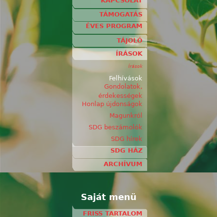
KAPCSOLAT
TÁMOGATÁS
ÉVES PROGRAM
TÁJOLÓ
ÍRÁSOK
Írások
Felhívások
Gondolatok,
érdekességek
Honlap újdonságok
Magunkról
SDG beszámolók
SDG hírek
SDG HÁZ
ARCHÍVUM
Saját menü
FRISS TARTALOM