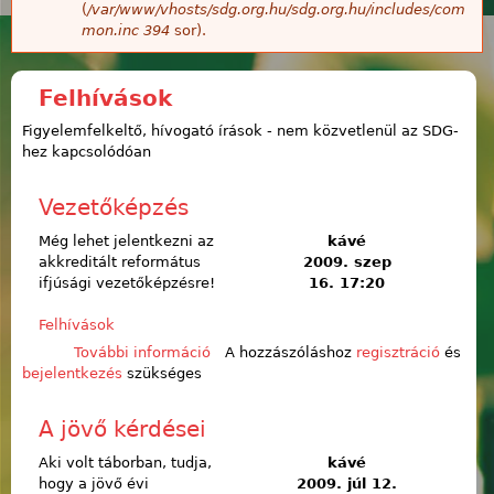
(
/var/www/vhosts/sdg.org.hu/sdg.org.hu/includes/com
mon.inc
394
sor).
Felhívások
Figyelemfelkeltő, hívogató írások - nem közvetlenül az SDG-
hez kapcsolódóan
Vezetőképzés
Még lehet jelentkezni az
kávé
akkreditált református
2009. szep
ifjúsági vezetőképzésre!
16. 17:20
Felhívások
További információ
Vezetőképzés tartalommal
A hozzászóláshoz
regisztráció
és
bejelentkezés
szükséges
kapcsolatosan
A jövő kérdései
Aki volt táborban, tudja,
kávé
hogy a jövő évi
2009. júl 12.