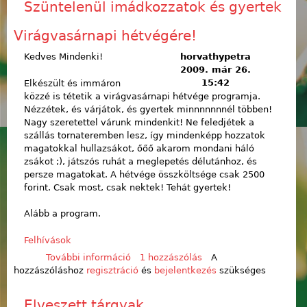
Szüntelenül imádkozzatok és gyertek
Virágvasárnapi hétvégére!
Kedves Mindenki!
horvathypetra
2009. már 26.
15:42
Elkészült és immáron
közzé is tétetik a virágvasárnapi hétvége programja.
Nézzétek, és várjátok, és gyertek minnnnnnnél többen!
Nagy szeretettel várunk mindenkit! Ne feledjétek a
szállás tornateremben lesz, így mindenképp hozzatok
magatokkal hullazsákot, őőő akarom mondani háló
zsákot ;), játszós ruhát a meglepetés délutánhoz, és
persze magatokat. A hétvége összköltsége csak 2500
forint. Csak most, csak nektek! Tehát gyertek!
Alább a program.
Felhívások
További információ
Szüntelenül imádkozzatok és
1 hozzászólás
A
hozzászóláshoz
regisztráció
gyertek Virágvasárnapi hétvégére!
és
bejelentkezés
szükséges
tartalommal kapcsolatosan
Elveszett tárgyak