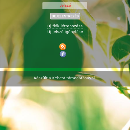
Új fiók létrehozása
Új jelszó igénylése
Készült a
KYbest
támogatásával.