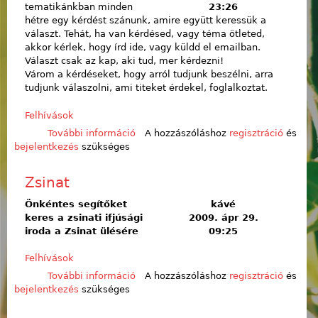
tematikánkban minden
23:26
hétre egy kérdést szánunk, amire együtt keressük a
választ. Tehát, ha van kérdésed, vagy téma ötleted,
akkor kérlek, hogy írd ide, vagy küldd el emailban.
Választ csak az kap, aki tud, mer kérdezni!
Várom a kérdéseket, hogy arról tudjunk beszélni, arra
tudjunk válaszolni, ami titeket érdekel, foglalkoztat.
Felhívások
További információ
A jövő kérdései tartalommal
A hozzászóláshoz
regisztráció
és
bejelentkezés
szükséges
kapcsolatosan
Zsinat
Önkéntes segítőket
kávé
keres a zsinati ifjúsági
2009. ápr 29.
iroda a Zsinat ülésére
09:25
Felhívások
További információ
Zsinat tartalommal kapcsolatosan
A hozzászóláshoz
regisztráció
és
bejelentkezés
szükséges