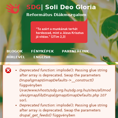
Ugrás a tartalomra
SDG
| Soli Deo Gloria
Református Diákmozgalom
BLOGOK
FÉNYKÉPEK
PARTNEREINK
HÍRLEVÉL
ENGLISH
Deprecated function
: implode(): Passing glue string
Hibaüzenet
after array is deprecated. Swap the parameters
Drupal\gmap\GmapDefaults->__construct()
függvényben
(
/var/www/vhosts/sdg.org.hu/sdg.org.hu/sites/all/mod
ules/gmap/lib/Drupal/gmap/GmapDefaults.php
107
sor).
Deprecated function
: implode(): Passing glue string
after array is deprecated. Swap the parameters
drupal_get_feeds()
függvényben