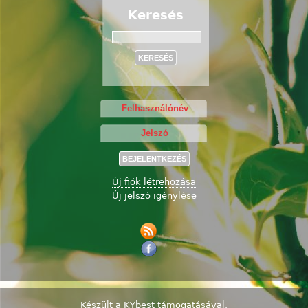
Keresés
Keresés
Új fiók létrehozása
Új jelszó igénylése
Készült a
KYbest
támogatásával.