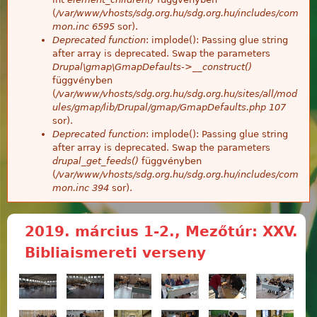
(
/var/www/vhosts/sdg.org.hu/sdg.org.hu/includes/com
mon.inc
6595
sor).
Deprecated function
: implode(): Passing glue string
after array is deprecated. Swap the parameters
Drupal\gmap\GmapDefaults->__construct()
függvényben
(
/var/www/vhosts/sdg.org.hu/sdg.org.hu/sites/all/mod
ules/gmap/lib/Drupal/gmap/GmapDefaults.php
107
sor).
Deprecated function
: implode(): Passing glue string
after array is deprecated. Swap the parameters
drupal_get_feeds()
függvényben
(
/var/www/vhosts/sdg.org.hu/sdg.org.hu/includes/com
mon.inc
394
sor).
2019. március 1-2., Mezőtúr: XXV.
Bibliaismereti verseny