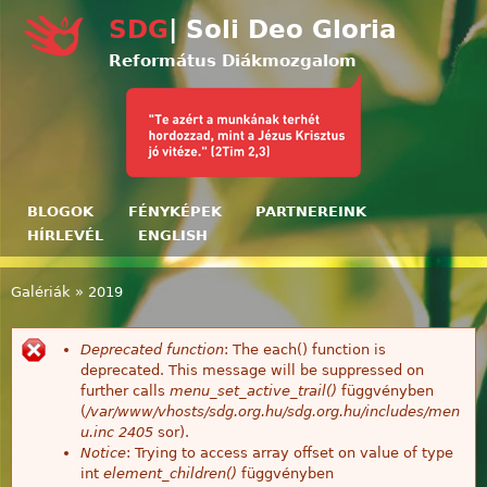
Ugrás a tartalomra
SDG
| Soli Deo Gloria
Református Diákmozgalom
BLOGOK
FÉNYKÉPEK
PARTNEREINK
HÍRLEVÉL
ENGLISH
Galériák
»
2019
Jelenlegi hely
Deprecated function
: The each() function is
Hibaüzenet
deprecated. This message will be suppressed on
further calls
menu_set_active_trail()
függvényben
(
/var/www/vhosts/sdg.org.hu/sdg.org.hu/includes/men
u.inc
2405
sor).
Notice
: Trying to access array offset on value of type
int
element_children()
függvényben