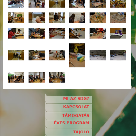
MI AZ SDG?
KAPCSOLAT
TÁMOGATÁS
ÉVES PROGRAM
TÁJOLÓ