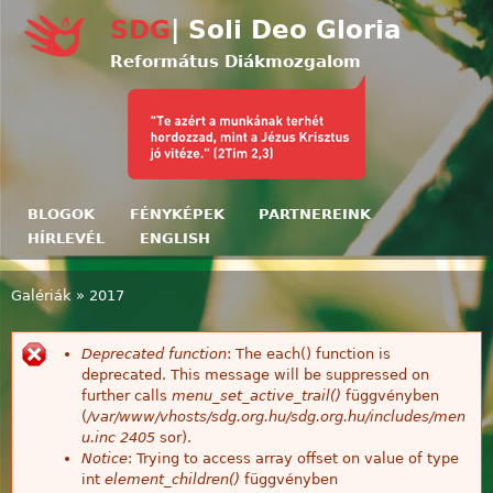
Ugrás a tartalomra
SDG
| Soli Deo Gloria
Református Diákmozgalom
BLOGOK
FÉNYKÉPEK
PARTNEREINK
HÍRLEVÉL
ENGLISH
Galériák
»
2017
Jelenlegi hely
Deprecated function
: The each() function is
Hibaüzenet
deprecated. This message will be suppressed on
further calls
menu_set_active_trail()
függvényben
(
/var/www/vhosts/sdg.org.hu/sdg.org.hu/includes/men
u.inc
2405
sor).
Notice
: Trying to access array offset on value of type
int
element_children()
függvényben