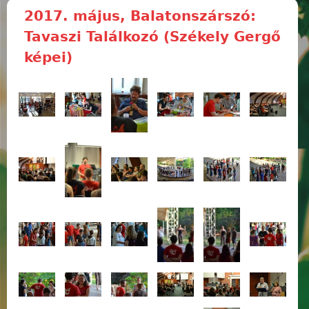
2017. május, Balatonszárszó:
Tavaszi Találkozó (Székely Gergő
képei)