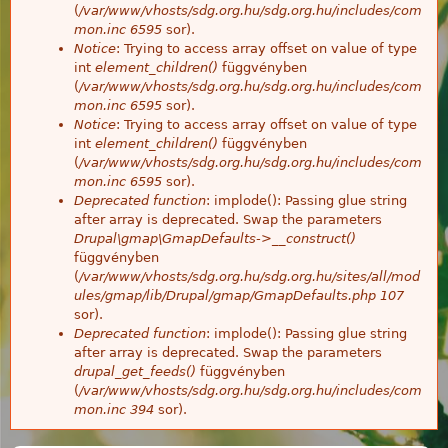
(
/var/www/vhosts/sdg.org.hu/sdg.org.hu/includes/com
mon.inc
6595
sor).
Notice
: Trying to access array offset on value of type
int
element_children()
függvényben
(
/var/www/vhosts/sdg.org.hu/sdg.org.hu/includes/com
mon.inc
6595
sor).
Notice
: Trying to access array offset on value of type
int
element_children()
függvényben
(
/var/www/vhosts/sdg.org.hu/sdg.org.hu/includes/com
mon.inc
6595
sor).
Deprecated function
: implode(): Passing glue string
after array is deprecated. Swap the parameters
Drupal\gmap\GmapDefaults->__construct()
függvényben
(
/var/www/vhosts/sdg.org.hu/sdg.org.hu/sites/all/mod
ules/gmap/lib/Drupal/gmap/GmapDefaults.php
107
sor).
Deprecated function
: implode(): Passing glue string
after array is deprecated. Swap the parameters
drupal_get_feeds()
függvényben
(
/var/www/vhosts/sdg.org.hu/sdg.org.hu/includes/com
mon.inc
394
sor).