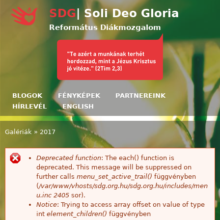
Ugrás a tartalomra
SDG
| Soli Deo Gloria
Református Diákmozgalom
BLOGOK
FÉNYKÉPEK
PARTNEREINK
HÍRLEVÉL
ENGLISH
Galériák
»
2017
Jelenlegi hely
Deprecated function
: The each() function is
Hibaüzenet
deprecated. This message will be suppressed on
further calls
menu_set_active_trail()
függvényben
(
/var/www/vhosts/sdg.org.hu/sdg.org.hu/includes/men
u.inc
2405
sor).
Notice
: Trying to access array offset on value of type
int
element_children()
függvényben