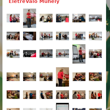
ÉletreValó Műhely