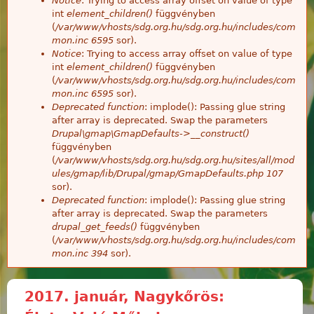
Notice
: Trying to access array offset on value of type
int
element_children()
függvényben
(
/var/www/vhosts/sdg.org.hu/sdg.org.hu/includes/com
mon.inc
6595
sor).
Notice
: Trying to access array offset on value of type
int
element_children()
függvényben
(
/var/www/vhosts/sdg.org.hu/sdg.org.hu/includes/com
mon.inc
6595
sor).
Deprecated function
: implode(): Passing glue string
after array is deprecated. Swap the parameters
Drupal\gmap\GmapDefaults->__construct()
függvényben
(
/var/www/vhosts/sdg.org.hu/sdg.org.hu/sites/all/mod
ules/gmap/lib/Drupal/gmap/GmapDefaults.php
107
sor).
Deprecated function
: implode(): Passing glue string
after array is deprecated. Swap the parameters
drupal_get_feeds()
függvényben
(
/var/www/vhosts/sdg.org.hu/sdg.org.hu/includes/com
mon.inc
394
sor).
2017. január, Nagykőrös: