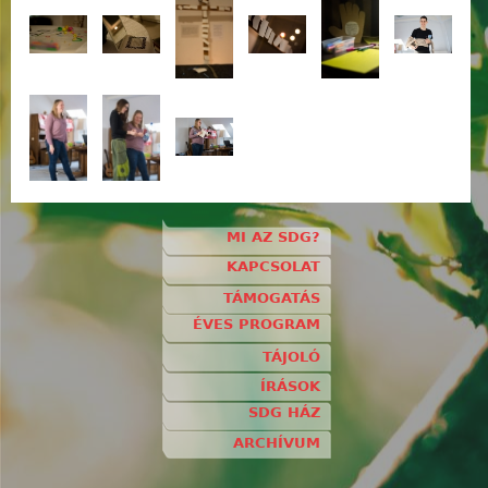
MI AZ SDG?
KAPCSOLAT
TÁMOGATÁS
ÉVES PROGRAM
TÁJOLÓ
ÍRÁSOK
SDG HÁZ
ARCHÍVUM