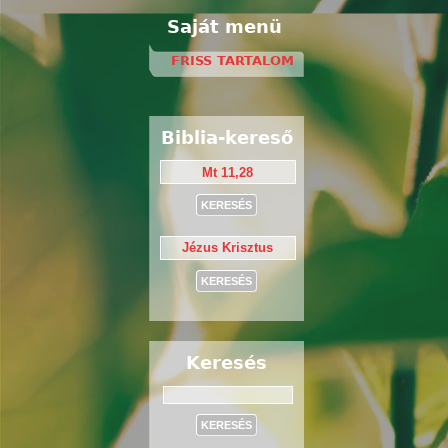
Saját menü
FRISS TARTALOM
Biblia-kereső
Keresés
Keresés