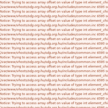
Notice
: Trying to access array offset on value of type int
element_chil
(
/var/www/vhosts/sdg.org.hu/sdg.org.hu/includes/common.inc
6595
so
Notice
: Trying to access array offset on value of type int
element_chil
(
/var/www/vhosts/sdg.org.hu/sdg.org.hu/includes/common.inc
6595
so
Notice
: Trying to access array offset on value of type int
element_chil
(
/var/www/vhosts/sdg.org.hu/sdg.org.hu/includes/common.inc
6595
so
Notice
: Trying to access array offset on value of type int
element_chil
(
/var/www/vhosts/sdg.org.hu/sdg.org.hu/includes/common.inc
6595
so
Notice
: Trying to access array offset on value of type int
element_chil
(
/var/www/vhosts/sdg.org.hu/sdg.org.hu/includes/common.inc
6595
so
Notice
: Trying to access array offset on value of type int
element_chil
(
/var/www/vhosts/sdg.org.hu/sdg.org.hu/includes/common.inc
6595
so
Notice
: Trying to access array offset on value of type int
element_chil
(
/var/www/vhosts/sdg.org.hu/sdg.org.hu/includes/common.inc
6595
so
Notice
: Trying to access array offset on value of type int
element_chil
(
/var/www/vhosts/sdg.org.hu/sdg.org.hu/includes/common.inc
6595
so
Notice
: Trying to access array offset on value of type int
element_chil
(
/var/www/vhosts/sdg.org.hu/sdg.org.hu/includes/common.inc
6595
so
Notice
: Trying to access array offset on value of type int
element_chil
(
/var/www/vhosts/sdg.org.hu/sdg.org.hu/includes/common.inc
6595
so
Notice
: Trying to access array offset on value of type int
element_chil
(
/var/www/vhosts/sdg.org.hu/sdg.org.hu/includes/common.inc
6595
so
Notice
: Trying to access array offset on value of type int
element_chil
(
/var/www/vhosts/sdg.org.hu/sdg.org.hu/includes/common.inc
6595
so