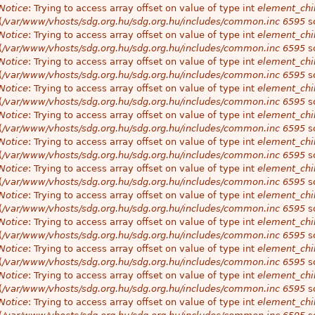
Notice
: Trying to access array offset on value of type int
element_chil
(
/var/www/vhosts/sdg.org.hu/sdg.org.hu/includes/common.inc
6595
so
Notice
: Trying to access array offset on value of type int
element_chil
(
/var/www/vhosts/sdg.org.hu/sdg.org.hu/includes/common.inc
6595
so
Notice
: Trying to access array offset on value of type int
element_chil
(
/var/www/vhosts/sdg.org.hu/sdg.org.hu/includes/common.inc
6595
so
Notice
: Trying to access array offset on value of type int
element_chil
(
/var/www/vhosts/sdg.org.hu/sdg.org.hu/includes/common.inc
6595
so
Notice
: Trying to access array offset on value of type int
element_chil
(
/var/www/vhosts/sdg.org.hu/sdg.org.hu/includes/common.inc
6595
so
Notice
: Trying to access array offset on value of type int
element_chil
(
/var/www/vhosts/sdg.org.hu/sdg.org.hu/includes/common.inc
6595
so
Notice
: Trying to access array offset on value of type int
element_chil
(
/var/www/vhosts/sdg.org.hu/sdg.org.hu/includes/common.inc
6595
so
Notice
: Trying to access array offset on value of type int
element_chil
(
/var/www/vhosts/sdg.org.hu/sdg.org.hu/includes/common.inc
6595
so
Notice
: Trying to access array offset on value of type int
element_chil
(
/var/www/vhosts/sdg.org.hu/sdg.org.hu/includes/common.inc
6595
so
Notice
: Trying to access array offset on value of type int
element_chil
(
/var/www/vhosts/sdg.org.hu/sdg.org.hu/includes/common.inc
6595
so
Notice
: Trying to access array offset on value of type int
element_chil
(
/var/www/vhosts/sdg.org.hu/sdg.org.hu/includes/common.inc
6595
so
Notice
: Trying to access array offset on value of type int
element_chil