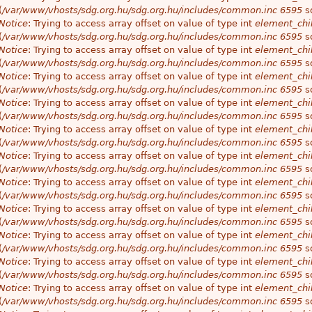
(
/var/www/vhosts/sdg.org.hu/sdg.org.hu/includes/common.inc
6595
so
Notice
: Trying to access array offset on value of type int
element_chil
(
/var/www/vhosts/sdg.org.hu/sdg.org.hu/includes/common.inc
6595
so
Notice
: Trying to access array offset on value of type int
element_chil
(
/var/www/vhosts/sdg.org.hu/sdg.org.hu/includes/common.inc
6595
so
Notice
: Trying to access array offset on value of type int
element_chil
(
/var/www/vhosts/sdg.org.hu/sdg.org.hu/includes/common.inc
6595
so
Notice
: Trying to access array offset on value of type int
element_chil
(
/var/www/vhosts/sdg.org.hu/sdg.org.hu/includes/common.inc
6595
so
Notice
: Trying to access array offset on value of type int
element_chil
(
/var/www/vhosts/sdg.org.hu/sdg.org.hu/includes/common.inc
6595
so
Notice
: Trying to access array offset on value of type int
element_chil
(
/var/www/vhosts/sdg.org.hu/sdg.org.hu/includes/common.inc
6595
so
Notice
: Trying to access array offset on value of type int
element_chil
(
/var/www/vhosts/sdg.org.hu/sdg.org.hu/includes/common.inc
6595
so
Notice
: Trying to access array offset on value of type int
element_chil
(
/var/www/vhosts/sdg.org.hu/sdg.org.hu/includes/common.inc
6595
so
Notice
: Trying to access array offset on value of type int
element_chil
(
/var/www/vhosts/sdg.org.hu/sdg.org.hu/includes/common.inc
6595
so
Notice
: Trying to access array offset on value of type int
element_chil
(
/var/www/vhosts/sdg.org.hu/sdg.org.hu/includes/common.inc
6595
so
Notice
: Trying to access array offset on value of type int
element_chil
(
/var/www/vhosts/sdg.org.hu/sdg.org.hu/includes/common.inc
6595
so