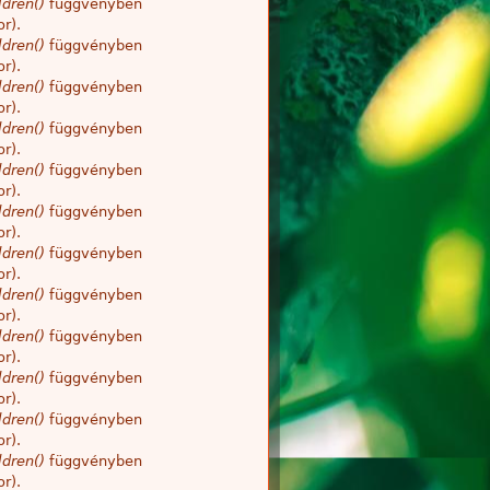
dren()
függvényben
r).
dren()
függvényben
r).
dren()
függvényben
r).
dren()
függvényben
r).
dren()
függvényben
r).
dren()
függvényben
r).
dren()
függvényben
r).
dren()
függvényben
r).
dren()
függvényben
r).
dren()
függvényben
r).
dren()
függvényben
r).
dren()
függvényben
r).