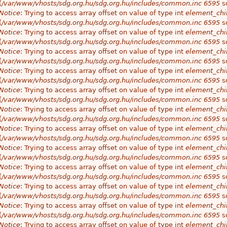
(
/var/www/vhosts/sdg.org.hu/sdg.org.hu/includes/common.inc
6595
so
Notice
: Trying to access array offset on value of type int
element_chil
(
/var/www/vhosts/sdg.org.hu/sdg.org.hu/includes/common.inc
6595
so
Notice
: Trying to access array offset on value of type int
element_chil
(
/var/www/vhosts/sdg.org.hu/sdg.org.hu/includes/common.inc
6595
so
Notice
: Trying to access array offset on value of type int
element_chil
(
/var/www/vhosts/sdg.org.hu/sdg.org.hu/includes/common.inc
6595
so
Notice
: Trying to access array offset on value of type int
element_chil
(
/var/www/vhosts/sdg.org.hu/sdg.org.hu/includes/common.inc
6595
so
Notice
: Trying to access array offset on value of type int
element_chil
(
/var/www/vhosts/sdg.org.hu/sdg.org.hu/includes/common.inc
6595
so
Notice
: Trying to access array offset on value of type int
element_chil
(
/var/www/vhosts/sdg.org.hu/sdg.org.hu/includes/common.inc
6595
so
Notice
: Trying to access array offset on value of type int
element_chil
(
/var/www/vhosts/sdg.org.hu/sdg.org.hu/includes/common.inc
6595
so
Notice
: Trying to access array offset on value of type int
element_chil
(
/var/www/vhosts/sdg.org.hu/sdg.org.hu/includes/common.inc
6595
so
Notice
: Trying to access array offset on value of type int
element_chil
(
/var/www/vhosts/sdg.org.hu/sdg.org.hu/includes/common.inc
6595
so
Notice
: Trying to access array offset on value of type int
element_chil
(
/var/www/vhosts/sdg.org.hu/sdg.org.hu/includes/common.inc
6595
so
Notice
: Trying to access array offset on value of type int
element_chil
(
/var/www/vhosts/sdg.org.hu/sdg.org.hu/includes/common.inc
6595
so
Notice
: Trying to access array offset on value of type int
element_chil