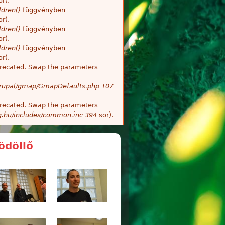
r).
dren()
függvényben
r).
dren()
függvényben
r).
dren()
függvényben
r).
deprecated. Swap the parameters
/Drupal/gmap/GmapDefaults.php
107
deprecated. Swap the parameters
g.hu/includes/common.inc
394
sor).
ödöllő