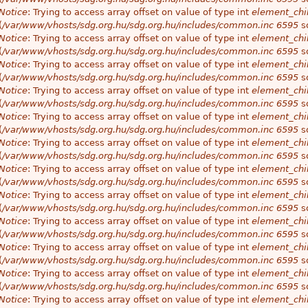
Notice
: Trying to access array offset on value of type int
element_chil
(
/var/www/vhosts/sdg.org.hu/sdg.org.hu/includes/common.inc
6595
so
Notice
: Trying to access array offset on value of type int
element_chil
(
/var/www/vhosts/sdg.org.hu/sdg.org.hu/includes/common.inc
6595
so
Notice
: Trying to access array offset on value of type int
element_chil
(
/var/www/vhosts/sdg.org.hu/sdg.org.hu/includes/common.inc
6595
so
Notice
: Trying to access array offset on value of type int
element_chil
(
/var/www/vhosts/sdg.org.hu/sdg.org.hu/includes/common.inc
6595
so
Notice
: Trying to access array offset on value of type int
element_chil
(
/var/www/vhosts/sdg.org.hu/sdg.org.hu/includes/common.inc
6595
so
Notice
: Trying to access array offset on value of type int
element_chil
(
/var/www/vhosts/sdg.org.hu/sdg.org.hu/includes/common.inc
6595
so
Notice
: Trying to access array offset on value of type int
element_chil
(
/var/www/vhosts/sdg.org.hu/sdg.org.hu/includes/common.inc
6595
so
Notice
: Trying to access array offset on value of type int
element_chil
(
/var/www/vhosts/sdg.org.hu/sdg.org.hu/includes/common.inc
6595
so
Notice
: Trying to access array offset on value of type int
element_chil
(
/var/www/vhosts/sdg.org.hu/sdg.org.hu/includes/common.inc
6595
so
Notice
: Trying to access array offset on value of type int
element_chil
(
/var/www/vhosts/sdg.org.hu/sdg.org.hu/includes/common.inc
6595
so
Notice
: Trying to access array offset on value of type int
element_chil
(
/var/www/vhosts/sdg.org.hu/sdg.org.hu/includes/common.inc
6595
so
Notice
: Trying to access array offset on value of type int
element_chil