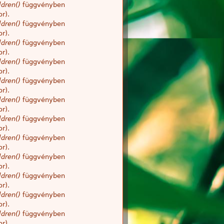
dren()
függvényben
r).
dren()
függvényben
r).
dren()
függvényben
r).
dren()
függvényben
r).
dren()
függvényben
r).
dren()
függvényben
r).
dren()
függvényben
r).
dren()
függvényben
r).
dren()
függvényben
r).
dren()
függvényben
r).
dren()
függvényben
r).
dren()
függvényben
r).