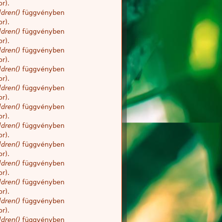
r).
dren()
függvényben
r).
dren()
függvényben
r).
dren()
függvényben
r).
dren()
függvényben
r).
dren()
függvényben
r).
dren()
függvényben
r).
dren()
függvényben
r).
dren()
függvényben
r).
dren()
függvényben
r).
dren()
függvényben
r).
dren()
függvényben
r).
dren()
függvényben