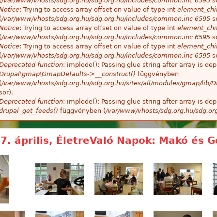
(
/var/www/vhosts/sdg.org.hu/sdg.org.hu/includes/common.inc
6595
so
Notice
: Trying to access array offset on value of type int
element_chil
(
/var/www/vhosts/sdg.org.hu/sdg.org.hu/includes/common.inc
6595
so
Notice
: Trying to access array offset on value of type int
element_chil
(
/var/www/vhosts/sdg.org.hu/sdg.org.hu/includes/common.inc
6595
so
Notice
: Trying to access array offset on value of type int
element_chil
(
/var/www/vhosts/sdg.org.hu/sdg.org.hu/includes/common.inc
6595
so
Deprecated function
: implode(): Passing glue string after array is 
Drupal\gmap\GmapDefaults->__construct()
függvényben
(
/var/www/vhosts/sdg.org.hu/sdg.org.hu/sites/all/modules/gmap/lib
sor).
Deprecated function
: implode(): Passing glue string after array is 
drupal_get_feeds()
függvényben (
/var/www/vhosts/sdg.org.hu/sdg.or
7. április, ÉletreValó Napok: Makó és G