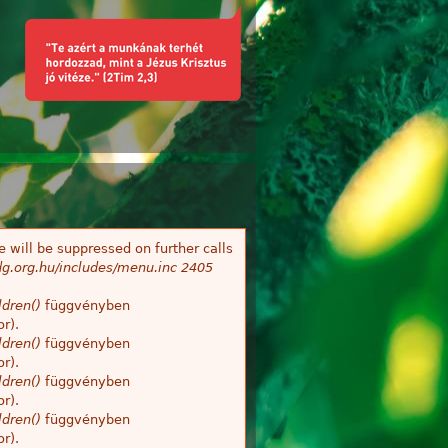
 will be suppressed on further calls
g.org.hu/includes/menu.inc
2405
dren()
függvényben
r).
dren()
függvényben
r).
dren()
függvényben
r).
dren()
függvényben
r).