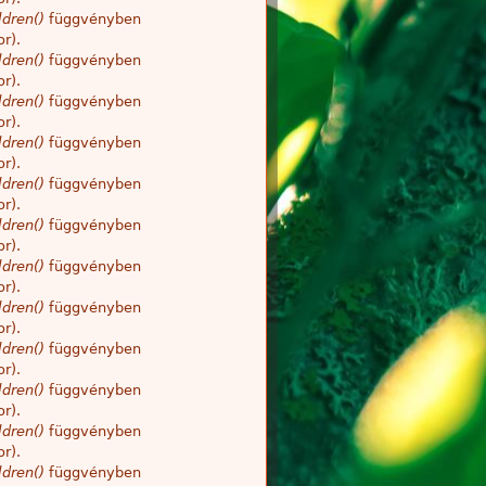
dren()
függvényben
r).
dren()
függvényben
r).
dren()
függvényben
r).
dren()
függvényben
r).
dren()
függvényben
r).
dren()
függvényben
r).
dren()
függvényben
r).
dren()
függvényben
r).
dren()
függvényben
r).
dren()
függvényben
r).
dren()
függvényben
r).
dren()
függvényben