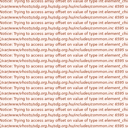
Notice
: Trying to access array offset on value of type int
element_chil
(
/var/www/vhosts/sdg.org.hu/sdg.org.hu/includes/common.inc
6595
so
Notice
: Trying to access array offset on value of type int
element_chil
(
/var/www/vhosts/sdg.org.hu/sdg.org.hu/includes/common.inc
6595
so
Notice
: Trying to access array offset on value of type int
element_chil
(
/var/www/vhosts/sdg.org.hu/sdg.org.hu/includes/common.inc
6595
so
Notice
: Trying to access array offset on value of type int
element_chil
(
/var/www/vhosts/sdg.org.hu/sdg.org.hu/includes/common.inc
6595
so
Notice
: Trying to access array offset on value of type int
element_chil
(
/var/www/vhosts/sdg.org.hu/sdg.org.hu/includes/common.inc
6595
so
Notice
: Trying to access array offset on value of type int
element_chil
(
/var/www/vhosts/sdg.org.hu/sdg.org.hu/includes/common.inc
6595
so
Notice
: Trying to access array offset on value of type int
element_chil
(
/var/www/vhosts/sdg.org.hu/sdg.org.hu/includes/common.inc
6595
so
Notice
: Trying to access array offset on value of type int
element_chil
(
/var/www/vhosts/sdg.org.hu/sdg.org.hu/includes/common.inc
6595
so
Notice
: Trying to access array offset on value of type int
element_chil
(
/var/www/vhosts/sdg.org.hu/sdg.org.hu/includes/common.inc
6595
so
Notice
: Trying to access array offset on value of type int
element_chil
(
/var/www/vhosts/sdg.org.hu/sdg.org.hu/includes/common.inc
6595
so
Notice
: Trying to access array offset on value of type int
element_chil
(
/var/www/vhosts/sdg.org.hu/sdg.org.hu/includes/common.inc
6595
so
Notice
: Trying to access array offset on value of type int
element_chil
(
/var/www/vhosts/sdg.org.hu/sdg.org.hu/includes/common.inc
6595
so