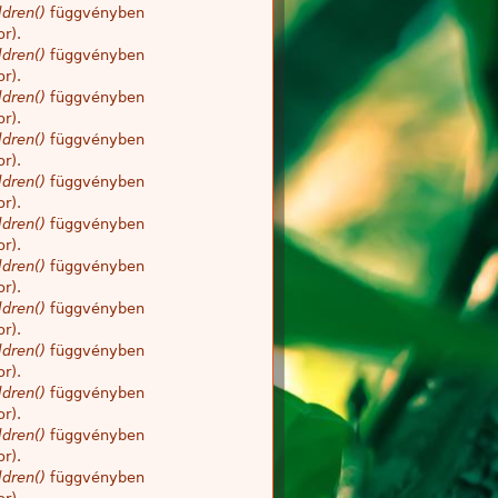
dren()
függvényben
r).
dren()
függvényben
r).
dren()
függvényben
r).
dren()
függvényben
r).
dren()
függvényben
r).
dren()
függvényben
r).
dren()
függvényben
r).
dren()
függvényben
r).
dren()
függvényben
r).
dren()
függvényben
r).
dren()
függvényben
r).
dren()
függvényben