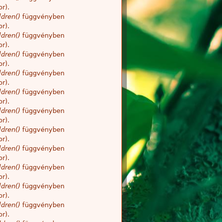
r).
dren()
függvényben
r).
dren()
függvényben
r).
dren()
függvényben
r).
dren()
függvényben
r).
dren()
függvényben
r).
dren()
függvényben
r).
dren()
függvényben
r).
dren()
függvényben
r).
dren()
függvényben
r).
dren()
függvényben
r).
dren()
függvényben
r).