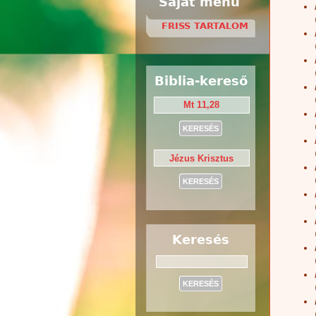
Saját menü
FRISS TARTALOM
Biblia-kereső
Keresés
Keresés