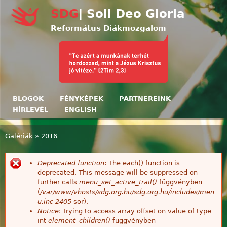
Ugrás a tartalomra
SDG
| Soli Deo Gloria
Református Diákmozgalom
BLOGOK
FÉNYKÉPEK
PARTNEREINK
HÍRLEVÉL
ENGLISH
Galériák
»
2016
Jelenlegi hely
Deprecated function
: The each() function is
Hibaüzenet
deprecated. This message will be suppressed on
further calls
menu_set_active_trail()
függvényben
(
/var/www/vhosts/sdg.org.hu/sdg.org.hu/includes/men
u.inc
2405
sor).
Notice
: Trying to access array offset on value of type
int
element_children()
függvényben