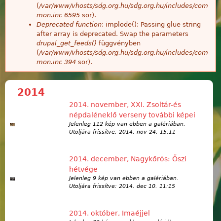
(
/var/www/vhosts/sdg.org.hu/sdg.org.hu/includes/com
mon.inc
6595
sor).
Deprecated function
: implode(): Passing glue string
after array is deprecated. Swap the parameters
drupal_get_feeds()
függvényben
(
/var/www/vhosts/sdg.org.hu/sdg.org.hu/includes/com
mon.inc
394
sor).
2014
2014. november, XXI. Zsoltár-és
népdaléneklő verseny további képei
Jelenleg 112 kép van ebben a galériában.
Utoljára frissítve:
2014. nov 24. 15:11
2014. december, Nagykőrös: Őszi
hétvége
Jelenleg 9 kép van ebben a galériában.
Utoljára frissítve:
2014. dec 10. 11:15
2014. október, Imaéjjel