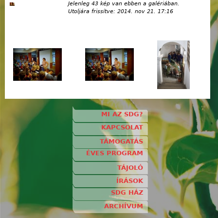
Jelenleg 43 kép van ebben a galériában.
Utoljára frissítve:
2014. nov 21. 17:16
MI AZ SDG?
KAPCSOLAT
TÁMOGATÁS
ÉVES PROGRAM
TÁJOLÓ
ÍRÁSOK
SDG HÁZ
ARCHÍVUM