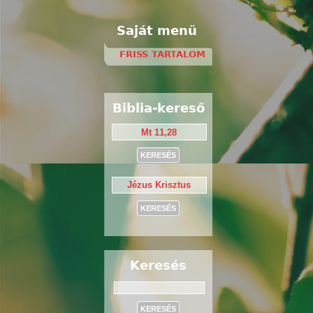
Saját menü
FRISS TARTALOM
Biblia-kereső
Keresés
Keresés