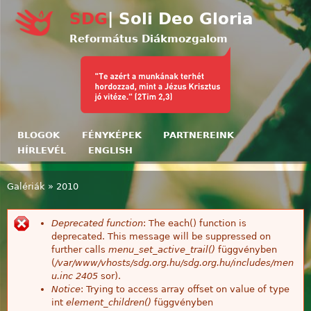
Ugrás a tartalomra
SDG
| Soli Deo Gloria
Református Diákmozgalom
BLOGOK
FÉNYKÉPEK
PARTNEREINK
HÍRLEVÉL
ENGLISH
Galériák
»
2010
Jelenlegi hely
Deprecated function
: The each() function is
Hibaüzenet
deprecated. This message will be suppressed on
further calls
menu_set_active_trail()
függvényben
(
/var/www/vhosts/sdg.org.hu/sdg.org.hu/includes/men
u.inc
2405
sor).
Notice
: Trying to access array offset on value of type
int
element_children()
függvényben