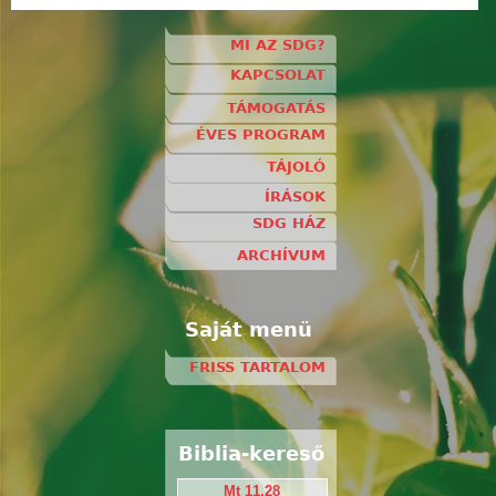
MI AZ SDG?
KAPCSOLAT
TÁMOGATÁS
ÉVES PROGRAM
TÁJOLÓ
ÍRÁSOK
SDG HÁZ
ARCHÍVUM
Saját menü
FRISS TARTALOM
Biblia-kereső