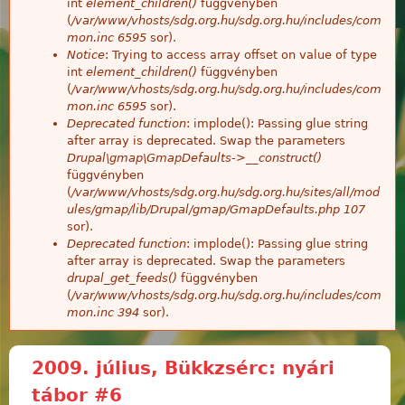
int
element_children()
függvényben
(
/var/www/vhosts/sdg.org.hu/sdg.org.hu/includes/com
mon.inc
6595
sor).
Notice
: Trying to access array offset on value of type
int
element_children()
függvényben
(
/var/www/vhosts/sdg.org.hu/sdg.org.hu/includes/com
mon.inc
6595
sor).
Deprecated function
: implode(): Passing glue string
after array is deprecated. Swap the parameters
Drupal\gmap\GmapDefaults->__construct()
függvényben
(
/var/www/vhosts/sdg.org.hu/sdg.org.hu/sites/all/mod
ules/gmap/lib/Drupal/gmap/GmapDefaults.php
107
sor).
Deprecated function
: implode(): Passing glue string
after array is deprecated. Swap the parameters
drupal_get_feeds()
függvényben
(
/var/www/vhosts/sdg.org.hu/sdg.org.hu/includes/com
mon.inc
394
sor).
2009. július, Bükkzsérc: nyári
tábor #6