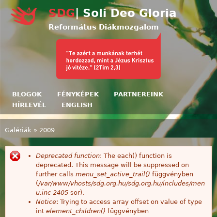
Ugrás a tartalomra
SDG
| Soli Deo Gloria
Református Diákmozgalom
BLOGOK
FÉNYKÉPEK
PARTNEREINK
HÍRLEVÉL
ENGLISH
Galériák
»
2009
Jelenlegi hely
Deprecated function
: The each() function is
Hibaüzenet
deprecated. This message will be suppressed on
further calls
menu_set_active_trail()
függvényben
(
/var/www/vhosts/sdg.org.hu/sdg.org.hu/includes/men
u.inc
2405
sor).
Notice
: Trying to access array offset on value of type
int
element_children()
függvényben