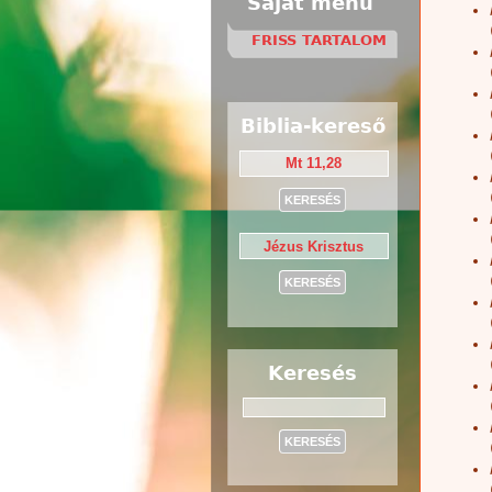
Saját menü
FRISS TARTALOM
Biblia-kereső
Keresés
Keresés