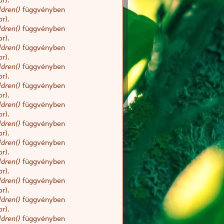
r).
dren()
függvényben
r).
dren()
függvényben
r).
dren()
függvényben
r).
dren()
függvényben
r).
dren()
függvényben
r).
dren()
függvényben
r).
dren()
függvényben
r).
dren()
függvényben
r).
dren()
függvényben
r).
dren()
függvényben
r).
dren()
függvényben
r).
dren()
függvényben