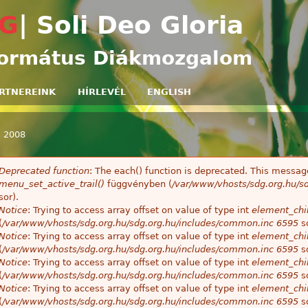
Ugrás a tartalomra
G
| Soli Deo Gloria
ormátus Diákmozgalom
RTNEREINK
HÍRLEVÉL
ENGLISH
»
2008
egi hely
Deprecated function
: The each() function is deprecated. This message
ibaüzenet
menu_set_active_trail()
függvényben (
/var/www/vhosts/sdg.org.hu/sd
sor).
Notice
: Trying to access array offset on value of type int
element_chil
(
/var/www/vhosts/sdg.org.hu/sdg.org.hu/includes/common.inc
6595
so
Notice
: Trying to access array offset on value of type int
element_chil
(
/var/www/vhosts/sdg.org.hu/sdg.org.hu/includes/common.inc
6595
so
Notice
: Trying to access array offset on value of type int
element_chil
(
/var/www/vhosts/sdg.org.hu/sdg.org.hu/includes/common.inc
6595
so
Notice
: Trying to access array offset on value of type int
element_chil
(
/var/www/vhosts/sdg.org.hu/sdg.org.hu/includes/common.inc
6595
so