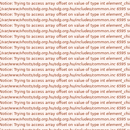
Notice
: Trying to access array offset on value of type int
element_chil
(
/var/www/vhosts/sdg.org.hu/sdg.org.hu/includes/common.inc
6595
so
Notice
: Trying to access array offset on value of type int
element_chil
(
/var/www/vhosts/sdg.org.hu/sdg.org.hu/includes/common.inc
6595
so
Notice
: Trying to access array offset on value of type int
element_chil
(
/var/www/vhosts/sdg.org.hu/sdg.org.hu/includes/common.inc
6595
so
Notice
: Trying to access array offset on value of type int
element_chil
(
/var/www/vhosts/sdg.org.hu/sdg.org.hu/includes/common.inc
6595
so
Notice
: Trying to access array offset on value of type int
element_chil
(
/var/www/vhosts/sdg.org.hu/sdg.org.hu/includes/common.inc
6595
so
Notice
: Trying to access array offset on value of type int
element_chil
(
/var/www/vhosts/sdg.org.hu/sdg.org.hu/includes/common.inc
6595
so
Notice
: Trying to access array offset on value of type int
element_chil
(
/var/www/vhosts/sdg.org.hu/sdg.org.hu/includes/common.inc
6595
so
Notice
: Trying to access array offset on value of type int
element_chil
(
/var/www/vhosts/sdg.org.hu/sdg.org.hu/includes/common.inc
6595
so
Notice
: Trying to access array offset on value of type int
element_chil
(
/var/www/vhosts/sdg.org.hu/sdg.org.hu/includes/common.inc
6595
so
Notice
: Trying to access array offset on value of type int
element_chil
(
/var/www/vhosts/sdg.org.hu/sdg.org.hu/includes/common.inc
6595
so
Notice
: Trying to access array offset on value of type int
element_chil
(
/var/www/vhosts/sdg.org.hu/sdg.org.hu/includes/common.inc
6595
so
Notice
: Trying to access array offset on value of type int
element_chil