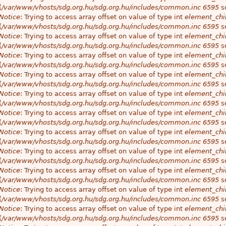
(
/var/www/vhosts/sdg.org.hu/sdg.org.hu/includes/common.inc
6595
so
Notice
: Trying to access array offset on value of type int
element_chil
(
/var/www/vhosts/sdg.org.hu/sdg.org.hu/includes/common.inc
6595
so
Notice
: Trying to access array offset on value of type int
element_chil
(
/var/www/vhosts/sdg.org.hu/sdg.org.hu/includes/common.inc
6595
so
Notice
: Trying to access array offset on value of type int
element_chil
(
/var/www/vhosts/sdg.org.hu/sdg.org.hu/includes/common.inc
6595
so
Notice
: Trying to access array offset on value of type int
element_chil
(
/var/www/vhosts/sdg.org.hu/sdg.org.hu/includes/common.inc
6595
so
Notice
: Trying to access array offset on value of type int
element_chil
(
/var/www/vhosts/sdg.org.hu/sdg.org.hu/includes/common.inc
6595
so
Notice
: Trying to access array offset on value of type int
element_chil
(
/var/www/vhosts/sdg.org.hu/sdg.org.hu/includes/common.inc
6595
so
Notice
: Trying to access array offset on value of type int
element_chil
(
/var/www/vhosts/sdg.org.hu/sdg.org.hu/includes/common.inc
6595
so
Notice
: Trying to access array offset on value of type int
element_chil
(
/var/www/vhosts/sdg.org.hu/sdg.org.hu/includes/common.inc
6595
so
Notice
: Trying to access array offset on value of type int
element_chil
(
/var/www/vhosts/sdg.org.hu/sdg.org.hu/includes/common.inc
6595
so
Notice
: Trying to access array offset on value of type int
element_chil
(
/var/www/vhosts/sdg.org.hu/sdg.org.hu/includes/common.inc
6595
so
Notice
: Trying to access array offset on value of type int
element_chil
(
/var/www/vhosts/sdg.org.hu/sdg.org.hu/includes/common.inc
6595
so