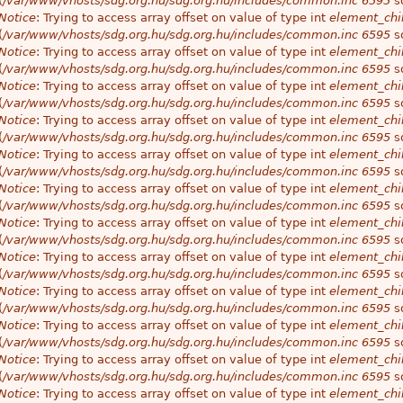
(
/var/www/vhosts/sdg.org.hu/sdg.org.hu/includes/common.inc
6595
so
Notice
: Trying to access array offset on value of type int
element_chil
(
/var/www/vhosts/sdg.org.hu/sdg.org.hu/includes/common.inc
6595
so
Notice
: Trying to access array offset on value of type int
element_chil
(
/var/www/vhosts/sdg.org.hu/sdg.org.hu/includes/common.inc
6595
so
Notice
: Trying to access array offset on value of type int
element_chil
(
/var/www/vhosts/sdg.org.hu/sdg.org.hu/includes/common.inc
6595
so
Notice
: Trying to access array offset on value of type int
element_chil
(
/var/www/vhosts/sdg.org.hu/sdg.org.hu/includes/common.inc
6595
so
Notice
: Trying to access array offset on value of type int
element_chil
(
/var/www/vhosts/sdg.org.hu/sdg.org.hu/includes/common.inc
6595
so
Notice
: Trying to access array offset on value of type int
element_chil
(
/var/www/vhosts/sdg.org.hu/sdg.org.hu/includes/common.inc
6595
so
Notice
: Trying to access array offset on value of type int
element_chil
(
/var/www/vhosts/sdg.org.hu/sdg.org.hu/includes/common.inc
6595
so
Notice
: Trying to access array offset on value of type int
element_chil
(
/var/www/vhosts/sdg.org.hu/sdg.org.hu/includes/common.inc
6595
so
Notice
: Trying to access array offset on value of type int
element_chil
(
/var/www/vhosts/sdg.org.hu/sdg.org.hu/includes/common.inc
6595
so
Notice
: Trying to access array offset on value of type int
element_chil
(
/var/www/vhosts/sdg.org.hu/sdg.org.hu/includes/common.inc
6595
so
Notice
: Trying to access array offset on value of type int
element_chil
(
/var/www/vhosts/sdg.org.hu/sdg.org.hu/includes/common.inc
6595
so
Notice
: Trying to access array offset on value of type int
element_chil