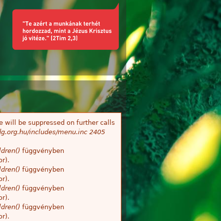
 will be suppressed on further calls
g.org.hu/includes/menu.inc
2405
dren()
függvényben
r).
dren()
függvényben
r).
dren()
függvényben
r).
dren()
függvényben
r).