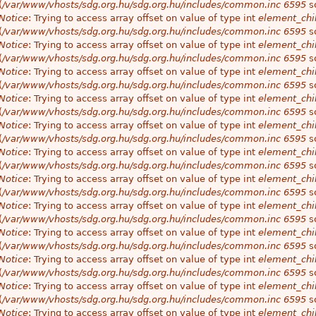
(
/var/www/vhosts/sdg.org.hu/sdg.org.hu/includes/common.inc
6595
so
Notice
: Trying to access array offset on value of type int
element_chil
(
/var/www/vhosts/sdg.org.hu/sdg.org.hu/includes/common.inc
6595
so
Notice
: Trying to access array offset on value of type int
element_chil
(
/var/www/vhosts/sdg.org.hu/sdg.org.hu/includes/common.inc
6595
so
Notice
: Trying to access array offset on value of type int
element_chil
(
/var/www/vhosts/sdg.org.hu/sdg.org.hu/includes/common.inc
6595
so
Notice
: Trying to access array offset on value of type int
element_chil
(
/var/www/vhosts/sdg.org.hu/sdg.org.hu/includes/common.inc
6595
so
Notice
: Trying to access array offset on value of type int
element_chil
(
/var/www/vhosts/sdg.org.hu/sdg.org.hu/includes/common.inc
6595
so
Notice
: Trying to access array offset on value of type int
element_chil
(
/var/www/vhosts/sdg.org.hu/sdg.org.hu/includes/common.inc
6595
so
Notice
: Trying to access array offset on value of type int
element_chil
(
/var/www/vhosts/sdg.org.hu/sdg.org.hu/includes/common.inc
6595
so
Notice
: Trying to access array offset on value of type int
element_chil
(
/var/www/vhosts/sdg.org.hu/sdg.org.hu/includes/common.inc
6595
so
Notice
: Trying to access array offset on value of type int
element_chil
(
/var/www/vhosts/sdg.org.hu/sdg.org.hu/includes/common.inc
6595
so
Notice
: Trying to access array offset on value of type int
element_chil
(
/var/www/vhosts/sdg.org.hu/sdg.org.hu/includes/common.inc
6595
so
Notice
: Trying to access array offset on value of type int
element_chil
(
/var/www/vhosts/sdg.org.hu/sdg.org.hu/includes/common.inc
6595
so
Notice
: Trying to access array offset on value of type int
element_chil