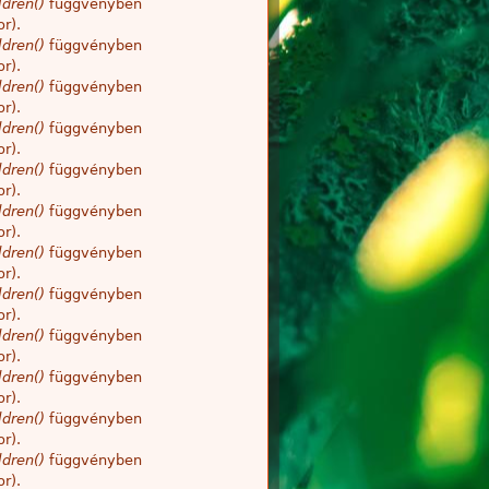
dren()
függvényben
r).
dren()
függvényben
r).
dren()
függvényben
r).
dren()
függvényben
r).
dren()
függvényben
r).
dren()
függvényben
r).
dren()
függvényben
r).
dren()
függvényben
r).
dren()
függvényben
r).
dren()
függvényben
r).
dren()
függvényben
r).
dren()
függvényben
r).