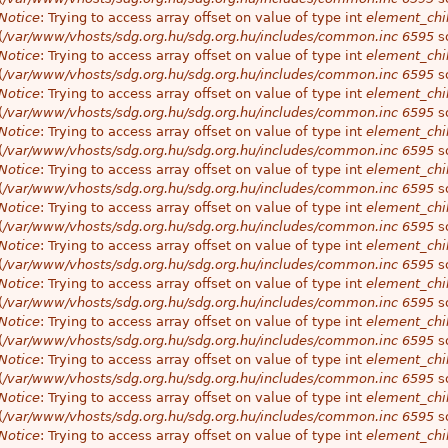
Notice
: Trying to access array offset on value of type int
element_chil
(
/var/www/vhosts/sdg.org.hu/sdg.org.hu/includes/common.inc
6595
so
Notice
: Trying to access array offset on value of type int
element_chil
(
/var/www/vhosts/sdg.org.hu/sdg.org.hu/includes/common.inc
6595
so
Notice
: Trying to access array offset on value of type int
element_chil
(
/var/www/vhosts/sdg.org.hu/sdg.org.hu/includes/common.inc
6595
so
Notice
: Trying to access array offset on value of type int
element_chil
(
/var/www/vhosts/sdg.org.hu/sdg.org.hu/includes/common.inc
6595
so
Notice
: Trying to access array offset on value of type int
element_chil
(
/var/www/vhosts/sdg.org.hu/sdg.org.hu/includes/common.inc
6595
so
Notice
: Trying to access array offset on value of type int
element_chil
(
/var/www/vhosts/sdg.org.hu/sdg.org.hu/includes/common.inc
6595
so
Notice
: Trying to access array offset on value of type int
element_chil
(
/var/www/vhosts/sdg.org.hu/sdg.org.hu/includes/common.inc
6595
so
Notice
: Trying to access array offset on value of type int
element_chil
(
/var/www/vhosts/sdg.org.hu/sdg.org.hu/includes/common.inc
6595
so
Notice
: Trying to access array offset on value of type int
element_chil
(
/var/www/vhosts/sdg.org.hu/sdg.org.hu/includes/common.inc
6595
so
Notice
: Trying to access array offset on value of type int
element_chil
(
/var/www/vhosts/sdg.org.hu/sdg.org.hu/includes/common.inc
6595
so
Notice
: Trying to access array offset on value of type int
element_chil
(
/var/www/vhosts/sdg.org.hu/sdg.org.hu/includes/common.inc
6595
so
Notice
: Trying to access array offset on value of type int
element_chil