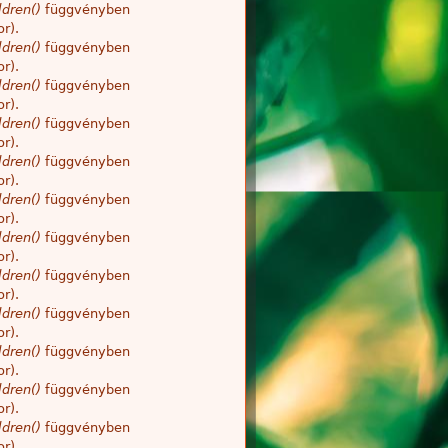
dren()
függvényben
r).
dren()
függvényben
r).
dren()
függvényben
r).
dren()
függvényben
r).
dren()
függvényben
r).
dren()
függvényben
r).
dren()
függvényben
r).
dren()
függvényben
r).
dren()
függvényben
r).
dren()
függvényben
r).
dren()
függvényben
r).
dren()
függvényben
r).