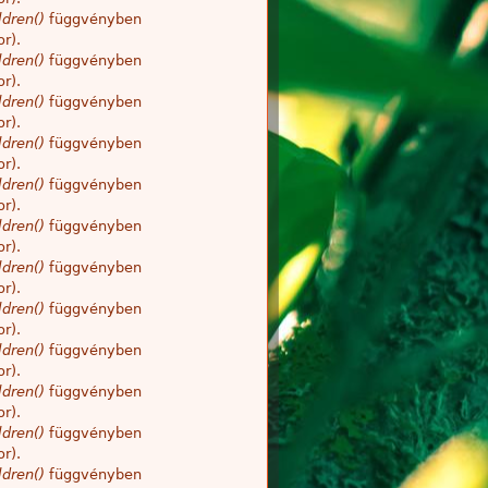
dren()
függvényben
r).
dren()
függvényben
r).
dren()
függvényben
r).
dren()
függvényben
r).
dren()
függvényben
r).
dren()
függvényben
r).
dren()
függvényben
r).
dren()
függvényben
r).
dren()
függvényben
r).
dren()
függvényben
r).
dren()
függvényben
r).
dren()
függvényben