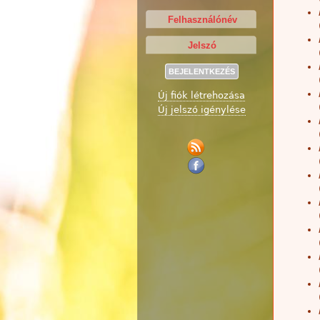
Új fiók létrehozása
Új jelszó igénylése