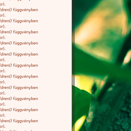
r).
dren()
függvényben
r).
dren()
függvényben
r).
dren()
függvényben
r).
dren()
függvényben
r).
dren()
függvényben
r).
dren()
függvényben
r).
dren()
függvényben
r).
dren()
függvényben
r).
dren()
függvényben
r).
dren()
függvényben
r).
dren()
függvényben
r).