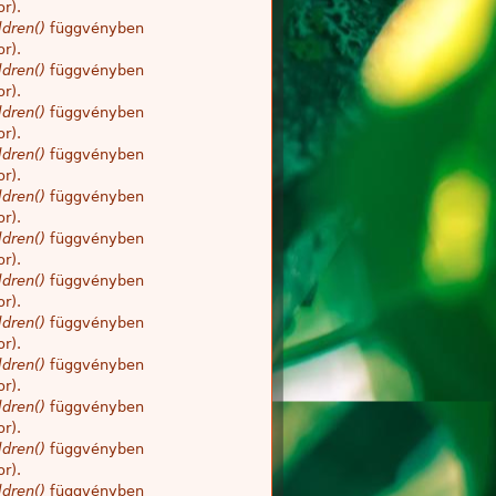
r).
dren()
függvényben
r).
dren()
függvényben
r).
dren()
függvényben
r).
dren()
függvényben
r).
dren()
függvényben
r).
dren()
függvényben
r).
dren()
függvényben
r).
dren()
függvényben
r).
dren()
függvényben
r).
dren()
függvényben
r).
dren()
függvényben
r).
dren()
függvényben