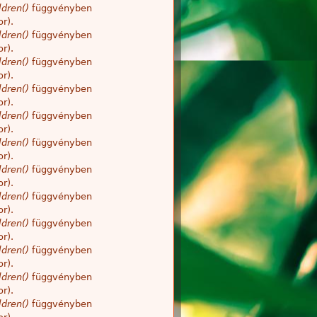
dren()
függvényben
r).
dren()
függvényben
r).
dren()
függvényben
r).
dren()
függvényben
r).
dren()
függvényben
r).
dren()
függvényben
r).
dren()
függvényben
r).
dren()
függvényben
r).
dren()
függvényben
r).
dren()
függvényben
r).
dren()
függvényben
r).
dren()
függvényben