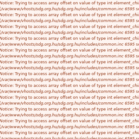
Notice
: Trying to access array offset on value of type int
element_chil
(
/var/www/vhosts/sdg.org.hu/sdg.org.hu/includes/common.inc
6595
so
Notice
: Trying to access array offset on value of type int
element_chil
(
/var/www/vhosts/sdg.org.hu/sdg.org.hu/includes/common.inc
6595
so
Notice
: Trying to access array offset on value of type int
element_chil
(
/var/www/vhosts/sdg.org.hu/sdg.org.hu/includes/common.inc
6595
so
Notice
: Trying to access array offset on value of type int
element_chil
(
/var/www/vhosts/sdg.org.hu/sdg.org.hu/includes/common.inc
6595
so
Notice
: Trying to access array offset on value of type int
element_chil
(
/var/www/vhosts/sdg.org.hu/sdg.org.hu/includes/common.inc
6595
so
Notice
: Trying to access array offset on value of type int
element_chil
(
/var/www/vhosts/sdg.org.hu/sdg.org.hu/includes/common.inc
6595
so
Notice
: Trying to access array offset on value of type int
element_chil
(
/var/www/vhosts/sdg.org.hu/sdg.org.hu/includes/common.inc
6595
so
Notice
: Trying to access array offset on value of type int
element_chil
(
/var/www/vhosts/sdg.org.hu/sdg.org.hu/includes/common.inc
6595
so
Notice
: Trying to access array offset on value of type int
element_chil
(
/var/www/vhosts/sdg.org.hu/sdg.org.hu/includes/common.inc
6595
so
Notice
: Trying to access array offset on value of type int
element_chil
(
/var/www/vhosts/sdg.org.hu/sdg.org.hu/includes/common.inc
6595
so
Notice
: Trying to access array offset on value of type int
element_chil
(
/var/www/vhosts/sdg.org.hu/sdg.org.hu/includes/common.inc
6595
so
Notice
: Trying to access array offset on value of type int
element_chil
(
/var/www/vhosts/sdg.org.hu/sdg.org.hu/includes/common.inc
6595
so