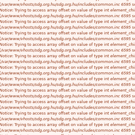
(
/var/www/vhosts/sdg.org.hu/sdg.org.hu/includes/common.inc
6595
so
Notice
: Trying to access array offset on value of type int
element_chil
(
/var/www/vhosts/sdg.org.hu/sdg.org.hu/includes/common.inc
6595
so
Notice
: Trying to access array offset on value of type int
element_chil
(
/var/www/vhosts/sdg.org.hu/sdg.org.hu/includes/common.inc
6595
so
Notice
: Trying to access array offset on value of type int
element_chil
(
/var/www/vhosts/sdg.org.hu/sdg.org.hu/includes/common.inc
6595
so
Notice
: Trying to access array offset on value of type int
element_chil
(
/var/www/vhosts/sdg.org.hu/sdg.org.hu/includes/common.inc
6595
so
Notice
: Trying to access array offset on value of type int
element_chil
(
/var/www/vhosts/sdg.org.hu/sdg.org.hu/includes/common.inc
6595
so
Notice
: Trying to access array offset on value of type int
element_chil
(
/var/www/vhosts/sdg.org.hu/sdg.org.hu/includes/common.inc
6595
so
Notice
: Trying to access array offset on value of type int
element_chil
(
/var/www/vhosts/sdg.org.hu/sdg.org.hu/includes/common.inc
6595
so
Notice
: Trying to access array offset on value of type int
element_chil
(
/var/www/vhosts/sdg.org.hu/sdg.org.hu/includes/common.inc
6595
so
Notice
: Trying to access array offset on value of type int
element_chil
(
/var/www/vhosts/sdg.org.hu/sdg.org.hu/includes/common.inc
6595
so
Notice
: Trying to access array offset on value of type int
element_chil
(
/var/www/vhosts/sdg.org.hu/sdg.org.hu/includes/common.inc
6595
so
Notice
: Trying to access array offset on value of type int
element_chil
(
/var/www/vhosts/sdg.org.hu/sdg.org.hu/includes/common.inc
6595
so