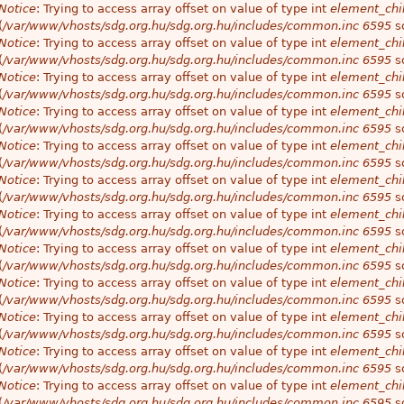
Notice
: Trying to access array offset on value of type int
element_chil
(
/var/www/vhosts/sdg.org.hu/sdg.org.hu/includes/common.inc
6595
so
Notice
: Trying to access array offset on value of type int
element_chil
(
/var/www/vhosts/sdg.org.hu/sdg.org.hu/includes/common.inc
6595
so
Notice
: Trying to access array offset on value of type int
element_chil
(
/var/www/vhosts/sdg.org.hu/sdg.org.hu/includes/common.inc
6595
so
Notice
: Trying to access array offset on value of type int
element_chil
(
/var/www/vhosts/sdg.org.hu/sdg.org.hu/includes/common.inc
6595
so
Notice
: Trying to access array offset on value of type int
element_chil
(
/var/www/vhosts/sdg.org.hu/sdg.org.hu/includes/common.inc
6595
so
Notice
: Trying to access array offset on value of type int
element_chil
(
/var/www/vhosts/sdg.org.hu/sdg.org.hu/includes/common.inc
6595
so
Notice
: Trying to access array offset on value of type int
element_chil
(
/var/www/vhosts/sdg.org.hu/sdg.org.hu/includes/common.inc
6595
so
Notice
: Trying to access array offset on value of type int
element_chil
(
/var/www/vhosts/sdg.org.hu/sdg.org.hu/includes/common.inc
6595
so
Notice
: Trying to access array offset on value of type int
element_chil
(
/var/www/vhosts/sdg.org.hu/sdg.org.hu/includes/common.inc
6595
so
Notice
: Trying to access array offset on value of type int
element_chil
(
/var/www/vhosts/sdg.org.hu/sdg.org.hu/includes/common.inc
6595
so
Notice
: Trying to access array offset on value of type int
element_chil
(
/var/www/vhosts/sdg.org.hu/sdg.org.hu/includes/common.inc
6595
so
Notice
: Trying to access array offset on value of type int
element_chil
(
/var/www/vhosts/sdg.org.hu/sdg.org.hu/includes/common.inc
6595
so