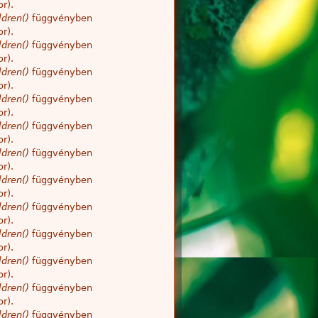
r).
dren()
függvényben
r).
dren()
függvényben
r).
dren()
függvényben
r).
dren()
függvényben
r).
dren()
függvényben
r).
dren()
függvényben
r).
dren()
függvényben
r).
dren()
függvényben
r).
dren()
függvényben
r).
dren()
függvényben
r).
dren()
függvényben
r).
dren()
függvényben