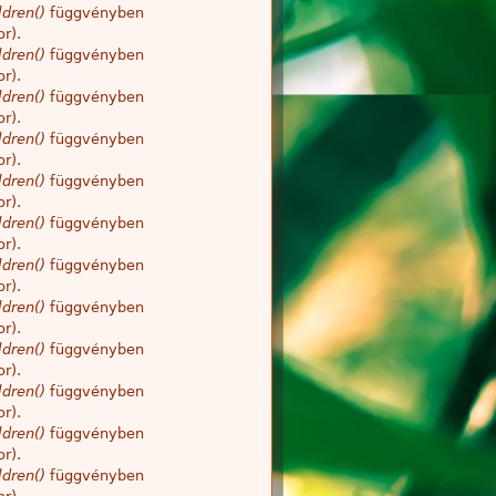
dren()
függvényben
r).
dren()
függvényben
r).
dren()
függvényben
r).
dren()
függvényben
r).
dren()
függvényben
r).
dren()
függvényben
r).
dren()
függvényben
r).
dren()
függvényben
r).
dren()
függvényben
r).
dren()
függvényben
r).
dren()
függvényben
r).
dren()
függvényben