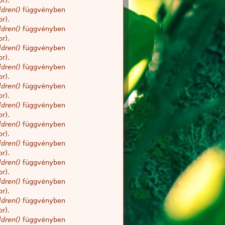
r).
dren()
függvényben
r).
dren()
függvényben
r).
dren()
függvényben
r).
dren()
függvényben
r).
dren()
függvényben
r).
dren()
függvényben
r).
dren()
függvényben
r).
dren()
függvényben
r).
dren()
függvényben
r).
dren()
függvényben
r).
dren()
függvényben
r).
dren()
függvényben