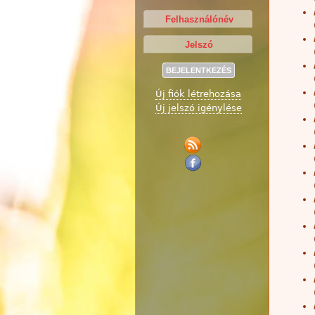
Új fiók létrehozása
Új jelszó igénylése