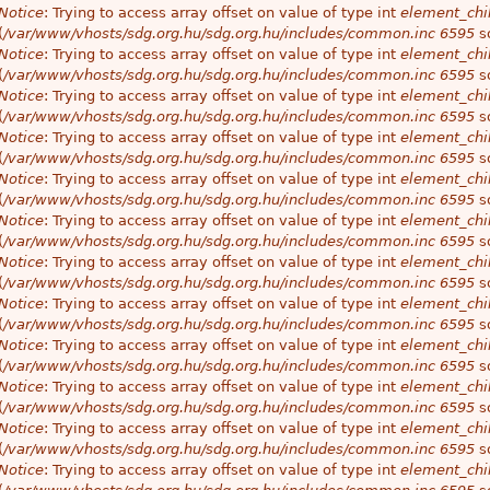
Notice
: Trying to access array offset on value of type int
element_chil
(
/var/www/vhosts/sdg.org.hu/sdg.org.hu/includes/common.inc
6595
so
Notice
: Trying to access array offset on value of type int
element_chil
(
/var/www/vhosts/sdg.org.hu/sdg.org.hu/includes/common.inc
6595
so
Notice
: Trying to access array offset on value of type int
element_chil
(
/var/www/vhosts/sdg.org.hu/sdg.org.hu/includes/common.inc
6595
so
Notice
: Trying to access array offset on value of type int
element_chil
(
/var/www/vhosts/sdg.org.hu/sdg.org.hu/includes/common.inc
6595
so
Notice
: Trying to access array offset on value of type int
element_chil
(
/var/www/vhosts/sdg.org.hu/sdg.org.hu/includes/common.inc
6595
so
Notice
: Trying to access array offset on value of type int
element_chil
(
/var/www/vhosts/sdg.org.hu/sdg.org.hu/includes/common.inc
6595
so
Notice
: Trying to access array offset on value of type int
element_chil
(
/var/www/vhosts/sdg.org.hu/sdg.org.hu/includes/common.inc
6595
so
Notice
: Trying to access array offset on value of type int
element_chil
(
/var/www/vhosts/sdg.org.hu/sdg.org.hu/includes/common.inc
6595
so
Notice
: Trying to access array offset on value of type int
element_chil
(
/var/www/vhosts/sdg.org.hu/sdg.org.hu/includes/common.inc
6595
so
Notice
: Trying to access array offset on value of type int
element_chil
(
/var/www/vhosts/sdg.org.hu/sdg.org.hu/includes/common.inc
6595
so
Notice
: Trying to access array offset on value of type int
element_chil
(
/var/www/vhosts/sdg.org.hu/sdg.org.hu/includes/common.inc
6595
so
Notice
: Trying to access array offset on value of type int
element_chil