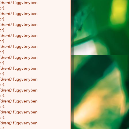
dren()
függvényben
r).
dren()
függvényben
r).
dren()
függvényben
r).
dren()
függvényben
r).
dren()
függvényben
r).
dren()
függvényben
r).
dren()
függvényben
r).
dren()
függvényben
r).
dren()
függvényben
r).
dren()
függvényben
r).
dren()
függvényben
r).
dren()
függvényben
r).