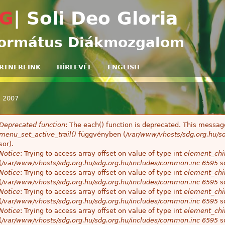
Ugrás a tartalomra
G
| Soli Deo Gloria
ormátus Diákmozgalom
RTNEREINK
HÍRLEVÉL
ENGLISH
»
2007
egi hely
Deprecated function
: The each() function is deprecated. This message
ibaüzenet
menu_set_active_trail()
függvényben (
/var/www/vhosts/sdg.org.hu/sd
sor).
Notice
: Trying to access array offset on value of type int
element_chil
(
/var/www/vhosts/sdg.org.hu/sdg.org.hu/includes/common.inc
6595
so
Notice
: Trying to access array offset on value of type int
element_chil
(
/var/www/vhosts/sdg.org.hu/sdg.org.hu/includes/common.inc
6595
so
Notice
: Trying to access array offset on value of type int
element_chil
(
/var/www/vhosts/sdg.org.hu/sdg.org.hu/includes/common.inc
6595
so
Notice
: Trying to access array offset on value of type int
element_chil
(
/var/www/vhosts/sdg.org.hu/sdg.org.hu/includes/common.inc
6595
so