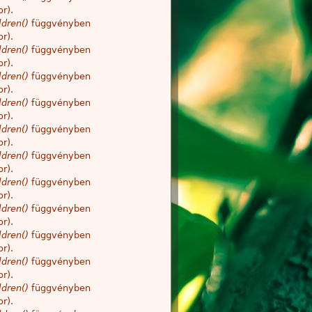
r).
dren()
függvényben
r).
dren()
függvényben
r).
dren()
függvényben
r).
dren()
függvényben
r).
dren()
függvényben
r).
dren()
függvényben
r).
dren()
függvényben
r).
dren()
függvényben
r).
dren()
függvényben
r).
dren()
függvényben
r).
dren()
függvényben
r).