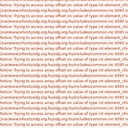
Notice
: Trying to access array offset on value of type int
element_chil
(
/var/www/vhosts/sdg.org.hu/sdg.org.hu/includes/common.inc
6595
so
Notice
: Trying to access array offset on value of type int
element_chil
(
/var/www/vhosts/sdg.org.hu/sdg.org.hu/includes/common.inc
6595
so
Notice
: Trying to access array offset on value of type int
element_chil
(
/var/www/vhosts/sdg.org.hu/sdg.org.hu/includes/common.inc
6595
so
Notice
: Trying to access array offset on value of type int
element_chil
(
/var/www/vhosts/sdg.org.hu/sdg.org.hu/includes/common.inc
6595
so
Notice
: Trying to access array offset on value of type int
element_chil
(
/var/www/vhosts/sdg.org.hu/sdg.org.hu/includes/common.inc
6595
so
Notice
: Trying to access array offset on value of type int
element_chil
(
/var/www/vhosts/sdg.org.hu/sdg.org.hu/includes/common.inc
6595
so
Notice
: Trying to access array offset on value of type int
element_chil
(
/var/www/vhosts/sdg.org.hu/sdg.org.hu/includes/common.inc
6595
so
Notice
: Trying to access array offset on value of type int
element_chil
(
/var/www/vhosts/sdg.org.hu/sdg.org.hu/includes/common.inc
6595
so
Notice
: Trying to access array offset on value of type int
element_chil
(
/var/www/vhosts/sdg.org.hu/sdg.org.hu/includes/common.inc
6595
so
Notice
: Trying to access array offset on value of type int
element_chil
(
/var/www/vhosts/sdg.org.hu/sdg.org.hu/includes/common.inc
6595
so
Notice
: Trying to access array offset on value of type int
element_chil
(
/var/www/vhosts/sdg.org.hu/sdg.org.hu/includes/common.inc
6595
so
Notice
: Trying to access array offset on value of type int
element_chil