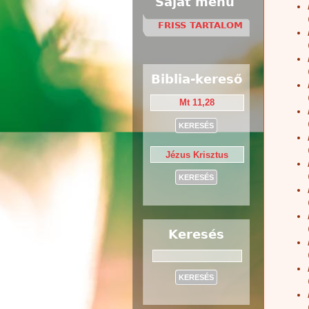
Saját menü
FRISS TARTALOM
Biblia-kereső
Keresés
Keresés