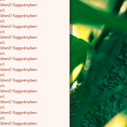
dren()
függvényben
r).
dren()
függvényben
r).
dren()
függvényben
r).
dren()
függvényben
r).
dren()
függvényben
r).
dren()
függvényben
r).
dren()
függvényben
r).
dren()
függvényben
r).
dren()
függvényben
r).
dren()
függvényben
r).
dren()
függvényben
r).
dren()
függvényben