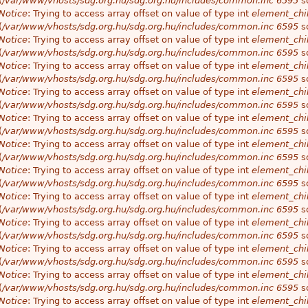
(
/var/www/vhosts/sdg.org.hu/sdg.org.hu/includes/common.inc
6595
so
Notice
: Trying to access array offset on value of type int
element_chil
(
/var/www/vhosts/sdg.org.hu/sdg.org.hu/includes/common.inc
6595
so
Notice
: Trying to access array offset on value of type int
element_chil
(
/var/www/vhosts/sdg.org.hu/sdg.org.hu/includes/common.inc
6595
so
Notice
: Trying to access array offset on value of type int
element_chil
(
/var/www/vhosts/sdg.org.hu/sdg.org.hu/includes/common.inc
6595
so
Notice
: Trying to access array offset on value of type int
element_chil
(
/var/www/vhosts/sdg.org.hu/sdg.org.hu/includes/common.inc
6595
so
Notice
: Trying to access array offset on value of type int
element_chil
(
/var/www/vhosts/sdg.org.hu/sdg.org.hu/includes/common.inc
6595
so
Notice
: Trying to access array offset on value of type int
element_chil
(
/var/www/vhosts/sdg.org.hu/sdg.org.hu/includes/common.inc
6595
so
Notice
: Trying to access array offset on value of type int
element_chil
(
/var/www/vhosts/sdg.org.hu/sdg.org.hu/includes/common.inc
6595
so
Notice
: Trying to access array offset on value of type int
element_chil
(
/var/www/vhosts/sdg.org.hu/sdg.org.hu/includes/common.inc
6595
so
Notice
: Trying to access array offset on value of type int
element_chil
(
/var/www/vhosts/sdg.org.hu/sdg.org.hu/includes/common.inc
6595
so
Notice
: Trying to access array offset on value of type int
element_chil
(
/var/www/vhosts/sdg.org.hu/sdg.org.hu/includes/common.inc
6595
so
Notice
: Trying to access array offset on value of type int
element_chil
(
/var/www/vhosts/sdg.org.hu/sdg.org.hu/includes/common.inc
6595
so
Notice
: Trying to access array offset on value of type int
element_chil