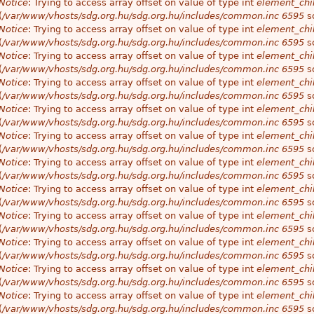
Notice
: Trying to access array offset on value of type int
element_chil
(
/var/www/vhosts/sdg.org.hu/sdg.org.hu/includes/common.inc
6595
so
Notice
: Trying to access array offset on value of type int
element_chil
(
/var/www/vhosts/sdg.org.hu/sdg.org.hu/includes/common.inc
6595
so
Notice
: Trying to access array offset on value of type int
element_chil
(
/var/www/vhosts/sdg.org.hu/sdg.org.hu/includes/common.inc
6595
so
Notice
: Trying to access array offset on value of type int
element_chil
(
/var/www/vhosts/sdg.org.hu/sdg.org.hu/includes/common.inc
6595
so
Notice
: Trying to access array offset on value of type int
element_chil
(
/var/www/vhosts/sdg.org.hu/sdg.org.hu/includes/common.inc
6595
so
Notice
: Trying to access array offset on value of type int
element_chil
(
/var/www/vhosts/sdg.org.hu/sdg.org.hu/includes/common.inc
6595
so
Notice
: Trying to access array offset on value of type int
element_chil
(
/var/www/vhosts/sdg.org.hu/sdg.org.hu/includes/common.inc
6595
so
Notice
: Trying to access array offset on value of type int
element_chil
(
/var/www/vhosts/sdg.org.hu/sdg.org.hu/includes/common.inc
6595
so
Notice
: Trying to access array offset on value of type int
element_chil
(
/var/www/vhosts/sdg.org.hu/sdg.org.hu/includes/common.inc
6595
so
Notice
: Trying to access array offset on value of type int
element_chil
(
/var/www/vhosts/sdg.org.hu/sdg.org.hu/includes/common.inc
6595
so
Notice
: Trying to access array offset on value of type int
element_chil
(
/var/www/vhosts/sdg.org.hu/sdg.org.hu/includes/common.inc
6595
so
Notice
: Trying to access array offset on value of type int
element_chil
(
/var/www/vhosts/sdg.org.hu/sdg.org.hu/includes/common.inc
6595
so