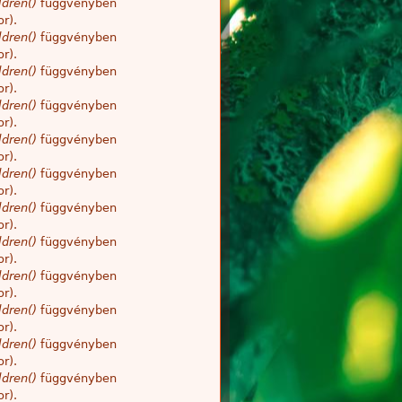
dren()
függvényben
r).
dren()
függvényben
r).
dren()
függvényben
r).
dren()
függvényben
r).
dren()
függvényben
r).
dren()
függvényben
r).
dren()
függvényben
r).
dren()
függvényben
r).
dren()
függvényben
r).
dren()
függvényben
r).
dren()
függvényben
r).
dren()
függvényben
r).