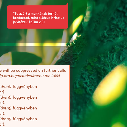
 will be suppressed on further calls
g.org.hu/includes/menu.inc
2405
dren()
függvényben
r).
dren()
függvényben
r).
dren()
függvényben
r).
dren()
függvényben
r).