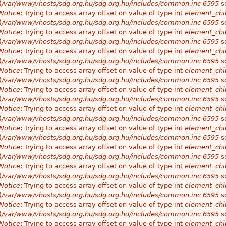
(
/var/www/vhosts/sdg.org.hu/sdg.org.hu/includes/common.inc
6595
so
Notice
: Trying to access array offset on value of type int
element_chil
(
/var/www/vhosts/sdg.org.hu/sdg.org.hu/includes/common.inc
6595
so
Notice
: Trying to access array offset on value of type int
element_chil
(
/var/www/vhosts/sdg.org.hu/sdg.org.hu/includes/common.inc
6595
so
Notice
: Trying to access array offset on value of type int
element_chil
(
/var/www/vhosts/sdg.org.hu/sdg.org.hu/includes/common.inc
6595
so
Notice
: Trying to access array offset on value of type int
element_chil
(
/var/www/vhosts/sdg.org.hu/sdg.org.hu/includes/common.inc
6595
so
Notice
: Trying to access array offset on value of type int
element_chil
(
/var/www/vhosts/sdg.org.hu/sdg.org.hu/includes/common.inc
6595
so
Notice
: Trying to access array offset on value of type int
element_chil
(
/var/www/vhosts/sdg.org.hu/sdg.org.hu/includes/common.inc
6595
so
Notice
: Trying to access array offset on value of type int
element_chil
(
/var/www/vhosts/sdg.org.hu/sdg.org.hu/includes/common.inc
6595
so
Notice
: Trying to access array offset on value of type int
element_chil
(
/var/www/vhosts/sdg.org.hu/sdg.org.hu/includes/common.inc
6595
so
Notice
: Trying to access array offset on value of type int
element_chil
(
/var/www/vhosts/sdg.org.hu/sdg.org.hu/includes/common.inc
6595
so
Notice
: Trying to access array offset on value of type int
element_chil
(
/var/www/vhosts/sdg.org.hu/sdg.org.hu/includes/common.inc
6595
so
Notice
: Trying to access array offset on value of type int
element_chil
(
/var/www/vhosts/sdg.org.hu/sdg.org.hu/includes/common.inc
6595
so
Notice
: Trying to access array offset on value of type int
element_chil