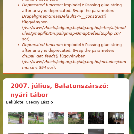
Deprecated function
: implode(): Passing glue string
after array is deprecated. Swap the parameters
Drupal\gmap\GmapDefaults->__construct()
függvényben
(
/var/www/vhosts/sdg.org.hu/sdg.org.hu/sites/all/mod
ules/gmap/lib/Drupal/gmap/GmapDefaults.php
107
sor).
Deprecated function
: implode(): Passing glue string
after array is deprecated. Swap the parameters
drupal_get_feeds()
függvényben
(
/var/www/vhosts/sdg.org.hu/sdg.org.hu/includes/com
mon.inc
394
sor).
2007. július, Balatonszárszó:
nyári tábor
Beküldte: Csécsy László