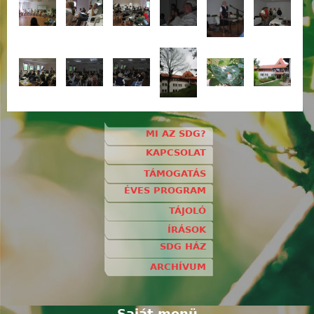
MI AZ SDG?
KAPCSOLAT
TÁMOGATÁS
ÉVES PROGRAM
TÁJOLÓ
ÍRÁSOK
SDG HÁZ
ARCHÍVUM
Saját menü