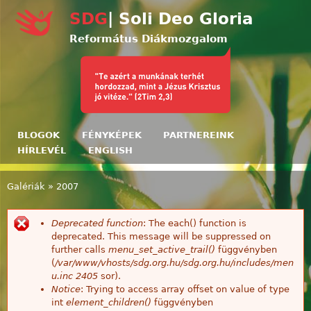
Ugrás a tartalomra
SDG
| Soli Deo Gloria
Református Diákmozgalom
BLOGOK
FÉNYKÉPEK
PARTNEREINK
HÍRLEVÉL
ENGLISH
Galériák
»
2007
Jelenlegi hely
Deprecated function
: The each() function is
Hibaüzenet
deprecated. This message will be suppressed on
further calls
menu_set_active_trail()
függvényben
(
/var/www/vhosts/sdg.org.hu/sdg.org.hu/includes/men
u.inc
2405
sor).
Notice
: Trying to access array offset on value of type
int
element_children()
függvényben