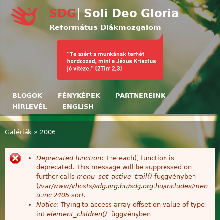
Ugrás a tartalomra
SDG
| Soli Deo Gloria
Református Diákmozgalom
BLOGOK
FÉNYKÉPEK
PARTNEREINK
HÍRLEVÉL
ENGLISH
Galériák
»
2006
Jelenlegi hely
Deprecated function
: The each() function is
Hibaüzenet
deprecated. This message will be suppressed on
further calls
menu_set_active_trail()
függvényben
(
/var/www/vhosts/sdg.org.hu/sdg.org.hu/includes/men
u.inc
2405
sor).
Notice
: Trying to access array offset on value of type
int
element_children()
függvényben