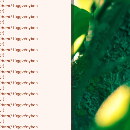
r).
dren()
függvényben
r).
dren()
függvényben
r).
dren()
függvényben
r).
dren()
függvényben
r).
dren()
függvényben
r).
dren()
függvényben
r).
dren()
függvényben
r).
dren()
függvényben
r).
dren()
függvényben
r).
dren()
függvényben
r).
dren()
függvényben
r).
dren()
függvényben