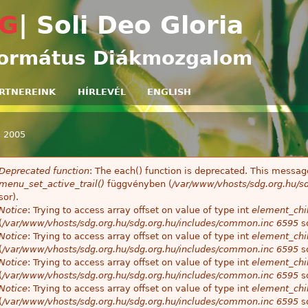
Ugrás a tartalomra
G
| Soli Deo Gloria
ormátus Diákmozgalom
RTNEREINK
HÍRLEVÉL
ENGLISH
»
2005
egi hely
Deprecated function
: The each() function is deprecated. This message
ibaüzenet
menu_set_active_trail()
függvényben (
/var/www/vhosts/sdg.org.hu/sd
sor).
Notice
: Trying to access array offset on value of type int
element_chil
(
/var/www/vhosts/sdg.org.hu/sdg.org.hu/includes/common.inc
6595
so
Notice
: Trying to access array offset on value of type int
element_chil
(
/var/www/vhosts/sdg.org.hu/sdg.org.hu/includes/common.inc
6595
so
Notice
: Trying to access array offset on value of type int
element_chil
(
/var/www/vhosts/sdg.org.hu/sdg.org.hu/includes/common.inc
6595
so
Notice
: Trying to access array offset on value of type int
element_chil
(
/var/www/vhosts/sdg.org.hu/sdg.org.hu/includes/common.inc
6595
so