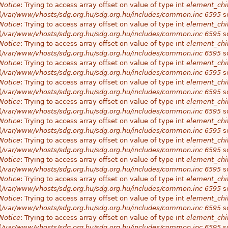
Notice
: Trying to access array offset on value of type int
element_chil
(
/var/www/vhosts/sdg.org.hu/sdg.org.hu/includes/common.inc
6595
so
Notice
: Trying to access array offset on value of type int
element_chil
(
/var/www/vhosts/sdg.org.hu/sdg.org.hu/includes/common.inc
6595
so
Notice
: Trying to access array offset on value of type int
element_chil
(
/var/www/vhosts/sdg.org.hu/sdg.org.hu/includes/common.inc
6595
so
Notice
: Trying to access array offset on value of type int
element_chil
(
/var/www/vhosts/sdg.org.hu/sdg.org.hu/includes/common.inc
6595
so
Notice
: Trying to access array offset on value of type int
element_chil
(
/var/www/vhosts/sdg.org.hu/sdg.org.hu/includes/common.inc
6595
so
Notice
: Trying to access array offset on value of type int
element_chil
(
/var/www/vhosts/sdg.org.hu/sdg.org.hu/includes/common.inc
6595
so
Notice
: Trying to access array offset on value of type int
element_chil
(
/var/www/vhosts/sdg.org.hu/sdg.org.hu/includes/common.inc
6595
so
Notice
: Trying to access array offset on value of type int
element_chil
(
/var/www/vhosts/sdg.org.hu/sdg.org.hu/includes/common.inc
6595
so
Notice
: Trying to access array offset on value of type int
element_chil
(
/var/www/vhosts/sdg.org.hu/sdg.org.hu/includes/common.inc
6595
so
Notice
: Trying to access array offset on value of type int
element_chil
(
/var/www/vhosts/sdg.org.hu/sdg.org.hu/includes/common.inc
6595
so
Notice
: Trying to access array offset on value of type int
element_chil
(
/var/www/vhosts/sdg.org.hu/sdg.org.hu/includes/common.inc
6595
so
Notice
: Trying to access array offset on value of type int
element_chil
(
/var/www/vhosts/sdg.org.hu/sdg.org.hu/includes/common.inc
6595
so