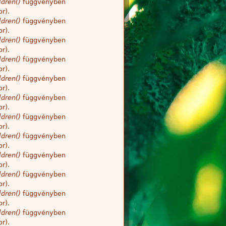
dren()
függvényben
r).
dren()
függvényben
r).
dren()
függvényben
r).
dren()
függvényben
r).
dren()
függvényben
r).
dren()
függvényben
r).
dren()
függvényben
r).
dren()
függvényben
r).
dren()
függvényben
r).
dren()
függvényben
r).
dren()
függvényben
r).
dren()
függvényben
r).