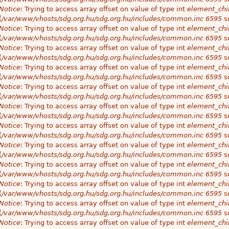
Notice
: Trying to access array offset on value of type int
element_chil
(
/var/www/vhosts/sdg.org.hu/sdg.org.hu/includes/common.inc
6595
so
Notice
: Trying to access array offset on value of type int
element_chil
(
/var/www/vhosts/sdg.org.hu/sdg.org.hu/includes/common.inc
6595
so
Notice
: Trying to access array offset on value of type int
element_chil
(
/var/www/vhosts/sdg.org.hu/sdg.org.hu/includes/common.inc
6595
so
Notice
: Trying to access array offset on value of type int
element_chil
(
/var/www/vhosts/sdg.org.hu/sdg.org.hu/includes/common.inc
6595
so
Notice
: Trying to access array offset on value of type int
element_chil
(
/var/www/vhosts/sdg.org.hu/sdg.org.hu/includes/common.inc
6595
so
Notice
: Trying to access array offset on value of type int
element_chil
(
/var/www/vhosts/sdg.org.hu/sdg.org.hu/includes/common.inc
6595
so
Notice
: Trying to access array offset on value of type int
element_chil
(
/var/www/vhosts/sdg.org.hu/sdg.org.hu/includes/common.inc
6595
so
Notice
: Trying to access array offset on value of type int
element_chil
(
/var/www/vhosts/sdg.org.hu/sdg.org.hu/includes/common.inc
6595
so
Notice
: Trying to access array offset on value of type int
element_chil
(
/var/www/vhosts/sdg.org.hu/sdg.org.hu/includes/common.inc
6595
so
Notice
: Trying to access array offset on value of type int
element_chil
(
/var/www/vhosts/sdg.org.hu/sdg.org.hu/includes/common.inc
6595
so
Notice
: Trying to access array offset on value of type int
element_chil
(
/var/www/vhosts/sdg.org.hu/sdg.org.hu/includes/common.inc
6595
so
Notice
: Trying to access array offset on value of type int
element_chil