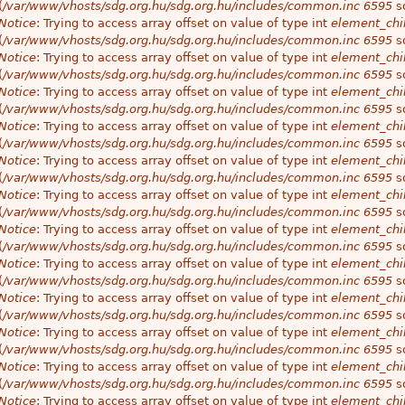
(
/var/www/vhosts/sdg.org.hu/sdg.org.hu/includes/common.inc
6595
so
Notice
: Trying to access array offset on value of type int
element_chil
(
/var/www/vhosts/sdg.org.hu/sdg.org.hu/includes/common.inc
6595
so
Notice
: Trying to access array offset on value of type int
element_chil
(
/var/www/vhosts/sdg.org.hu/sdg.org.hu/includes/common.inc
6595
so
Notice
: Trying to access array offset on value of type int
element_chil
(
/var/www/vhosts/sdg.org.hu/sdg.org.hu/includes/common.inc
6595
so
Notice
: Trying to access array offset on value of type int
element_chil
(
/var/www/vhosts/sdg.org.hu/sdg.org.hu/includes/common.inc
6595
so
Notice
: Trying to access array offset on value of type int
element_chil
(
/var/www/vhosts/sdg.org.hu/sdg.org.hu/includes/common.inc
6595
so
Notice
: Trying to access array offset on value of type int
element_chil
(
/var/www/vhosts/sdg.org.hu/sdg.org.hu/includes/common.inc
6595
so
Notice
: Trying to access array offset on value of type int
element_chil
(
/var/www/vhosts/sdg.org.hu/sdg.org.hu/includes/common.inc
6595
so
Notice
: Trying to access array offset on value of type int
element_chil
(
/var/www/vhosts/sdg.org.hu/sdg.org.hu/includes/common.inc
6595
so
Notice
: Trying to access array offset on value of type int
element_chil
(
/var/www/vhosts/sdg.org.hu/sdg.org.hu/includes/common.inc
6595
so
Notice
: Trying to access array offset on value of type int
element_chil
(
/var/www/vhosts/sdg.org.hu/sdg.org.hu/includes/common.inc
6595
so
Notice
: Trying to access array offset on value of type int
element_chil
(
/var/www/vhosts/sdg.org.hu/sdg.org.hu/includes/common.inc
6595
so
Notice
: Trying to access array offset on value of type int
element_chil