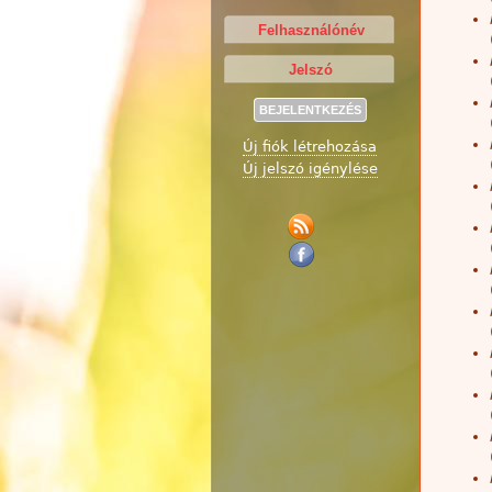
Új fiók létrehozása
Új jelszó igénylése