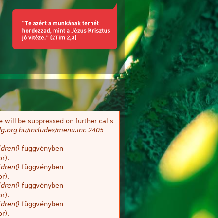
 will be suppressed on further calls
g.org.hu/includes/menu.inc
2405
dren()
függvényben
r).
dren()
függvényben
r).
dren()
függvényben
r).
dren()
függvényben
r).