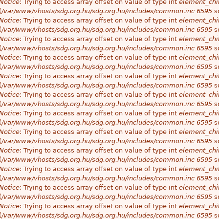
Notice
: Trying to access array offset on value of type int
element_chil
(
/var/www/vhosts/sdg.org.hu/sdg.org.hu/includes/common.inc
6595
so
Notice
: Trying to access array offset on value of type int
element_chil
(
/var/www/vhosts/sdg.org.hu/sdg.org.hu/includes/common.inc
6595
so
Notice
: Trying to access array offset on value of type int
element_chil
(
/var/www/vhosts/sdg.org.hu/sdg.org.hu/includes/common.inc
6595
so
Notice
: Trying to access array offset on value of type int
element_chil
(
/var/www/vhosts/sdg.org.hu/sdg.org.hu/includes/common.inc
6595
so
Notice
: Trying to access array offset on value of type int
element_chil
(
/var/www/vhosts/sdg.org.hu/sdg.org.hu/includes/common.inc
6595
so
Notice
: Trying to access array offset on value of type int
element_chil
(
/var/www/vhosts/sdg.org.hu/sdg.org.hu/includes/common.inc
6595
so
Notice
: Trying to access array offset on value of type int
element_chil
(
/var/www/vhosts/sdg.org.hu/sdg.org.hu/includes/common.inc
6595
so
Notice
: Trying to access array offset on value of type int
element_chil
(
/var/www/vhosts/sdg.org.hu/sdg.org.hu/includes/common.inc
6595
so
Notice
: Trying to access array offset on value of type int
element_chil
(
/var/www/vhosts/sdg.org.hu/sdg.org.hu/includes/common.inc
6595
so
Notice
: Trying to access array offset on value of type int
element_chil
(
/var/www/vhosts/sdg.org.hu/sdg.org.hu/includes/common.inc
6595
so
Notice
: Trying to access array offset on value of type int
element_chil
(
/var/www/vhosts/sdg.org.hu/sdg.org.hu/includes/common.inc
6595
so
Notice
: Trying to access array offset on value of type int
element_chil
(
/var/www/vhosts/sdg.org.hu/sdg.org.hu/includes/common.inc
6595
so