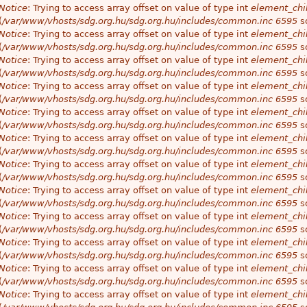
Notice
: Trying to access array offset on value of type int
element_chil
(
/var/www/vhosts/sdg.org.hu/sdg.org.hu/includes/common.inc
6595
so
Notice
: Trying to access array offset on value of type int
element_chil
(
/var/www/vhosts/sdg.org.hu/sdg.org.hu/includes/common.inc
6595
so
Notice
: Trying to access array offset on value of type int
element_chil
(
/var/www/vhosts/sdg.org.hu/sdg.org.hu/includes/common.inc
6595
so
Notice
: Trying to access array offset on value of type int
element_chil
(
/var/www/vhosts/sdg.org.hu/sdg.org.hu/includes/common.inc
6595
so
Notice
: Trying to access array offset on value of type int
element_chil
(
/var/www/vhosts/sdg.org.hu/sdg.org.hu/includes/common.inc
6595
so
Notice
: Trying to access array offset on value of type int
element_chil
(
/var/www/vhosts/sdg.org.hu/sdg.org.hu/includes/common.inc
6595
so
Notice
: Trying to access array offset on value of type int
element_chil
(
/var/www/vhosts/sdg.org.hu/sdg.org.hu/includes/common.inc
6595
so
Notice
: Trying to access array offset on value of type int
element_chil
(
/var/www/vhosts/sdg.org.hu/sdg.org.hu/includes/common.inc
6595
so
Notice
: Trying to access array offset on value of type int
element_chil
(
/var/www/vhosts/sdg.org.hu/sdg.org.hu/includes/common.inc
6595
so
Notice
: Trying to access array offset on value of type int
element_chil
(
/var/www/vhosts/sdg.org.hu/sdg.org.hu/includes/common.inc
6595
so
Notice
: Trying to access array offset on value of type int
element_chil
(
/var/www/vhosts/sdg.org.hu/sdg.org.hu/includes/common.inc
6595
so
Notice
: Trying to access array offset on value of type int
element_chil