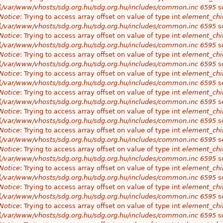
(
/var/www/vhosts/sdg.org.hu/sdg.org.hu/includes/common.inc
6595
so
Notice
: Trying to access array offset on value of type int
element_chil
(
/var/www/vhosts/sdg.org.hu/sdg.org.hu/includes/common.inc
6595
so
Notice
: Trying to access array offset on value of type int
element_chil
(
/var/www/vhosts/sdg.org.hu/sdg.org.hu/includes/common.inc
6595
so
Notice
: Trying to access array offset on value of type int
element_chil
(
/var/www/vhosts/sdg.org.hu/sdg.org.hu/includes/common.inc
6595
so
Notice
: Trying to access array offset on value of type int
element_chil
(
/var/www/vhosts/sdg.org.hu/sdg.org.hu/includes/common.inc
6595
so
Notice
: Trying to access array offset on value of type int
element_chil
(
/var/www/vhosts/sdg.org.hu/sdg.org.hu/includes/common.inc
6595
so
Notice
: Trying to access array offset on value of type int
element_chil
(
/var/www/vhosts/sdg.org.hu/sdg.org.hu/includes/common.inc
6595
so
Notice
: Trying to access array offset on value of type int
element_chil
(
/var/www/vhosts/sdg.org.hu/sdg.org.hu/includes/common.inc
6595
so
Notice
: Trying to access array offset on value of type int
element_chil
(
/var/www/vhosts/sdg.org.hu/sdg.org.hu/includes/common.inc
6595
so
Notice
: Trying to access array offset on value of type int
element_chil
(
/var/www/vhosts/sdg.org.hu/sdg.org.hu/includes/common.inc
6595
so
Notice
: Trying to access array offset on value of type int
element_chil
(
/var/www/vhosts/sdg.org.hu/sdg.org.hu/includes/common.inc
6595
so
Notice
: Trying to access array offset on value of type int
element_chil
(
/var/www/vhosts/sdg.org.hu/sdg.org.hu/includes/common.inc
6595
so