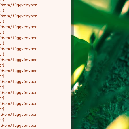
dren()
függvényben
r).
dren()
függvényben
r).
dren()
függvényben
r).
dren()
függvényben
r).
dren()
függvényben
r).
dren()
függvényben
r).
dren()
függvényben
r).
dren()
függvényben
r).
dren()
függvényben
r).
dren()
függvényben
r).
dren()
függvényben
r).
dren()
függvényben