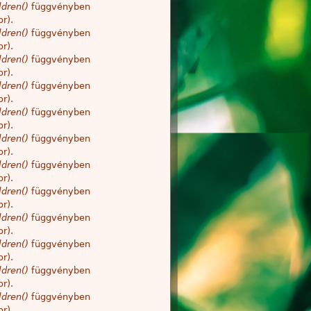
dren()
függvényben
r).
dren()
függvényben
r).
dren()
függvényben
r).
dren()
függvényben
r).
dren()
függvényben
r).
dren()
függvényben
r).
dren()
függvényben
r).
dren()
függvényben
r).
dren()
függvényben
r).
dren()
függvényben
r).
dren()
függvényben
r).
dren()
függvényben
r).