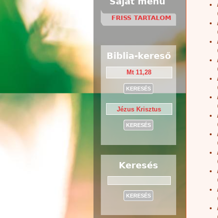
Saját menü
FRISS TARTALOM
Biblia-kereső
Keresés
Keresés