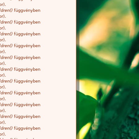
r).
dren()
függvényben
r).
dren()
függvényben
r).
dren()
függvényben
r).
dren()
függvényben
r).
dren()
függvényben
r).
dren()
függvényben
r).
dren()
függvényben
r).
dren()
függvényben
r).
dren()
függvényben
r).
dren()
függvényben
r).
dren()
függvényben
r).