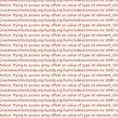
(
/var/www/vhosts/sdg.org.hu/sdg.org.hu/includes/common.inc
6595
so
Notice
: Trying to access array offset on value of type int
element_chil
(
/var/www/vhosts/sdg.org.hu/sdg.org.hu/includes/common.inc
6595
so
Notice
: Trying to access array offset on value of type int
element_chil
(
/var/www/vhosts/sdg.org.hu/sdg.org.hu/includes/common.inc
6595
so
Notice
: Trying to access array offset on value of type int
element_chil
(
/var/www/vhosts/sdg.org.hu/sdg.org.hu/includes/common.inc
6595
so
Notice
: Trying to access array offset on value of type int
element_chil
(
/var/www/vhosts/sdg.org.hu/sdg.org.hu/includes/common.inc
6595
so
Notice
: Trying to access array offset on value of type int
element_chil
(
/var/www/vhosts/sdg.org.hu/sdg.org.hu/includes/common.inc
6595
so
Notice
: Trying to access array offset on value of type int
element_chil
(
/var/www/vhosts/sdg.org.hu/sdg.org.hu/includes/common.inc
6595
so
Notice
: Trying to access array offset on value of type int
element_chil
(
/var/www/vhosts/sdg.org.hu/sdg.org.hu/includes/common.inc
6595
so
Notice
: Trying to access array offset on value of type int
element_chil
(
/var/www/vhosts/sdg.org.hu/sdg.org.hu/includes/common.inc
6595
so
Notice
: Trying to access array offset on value of type int
element_chil
(
/var/www/vhosts/sdg.org.hu/sdg.org.hu/includes/common.inc
6595
so
Notice
: Trying to access array offset on value of type int
element_chil
(
/var/www/vhosts/sdg.org.hu/sdg.org.hu/includes/common.inc
6595
so
Notice
: Trying to access array offset on value of type int
element_chil
(
/var/www/vhosts/sdg.org.hu/sdg.org.hu/includes/common.inc
6595
so
Notice
: Trying to access array offset on value of type int
element_chil