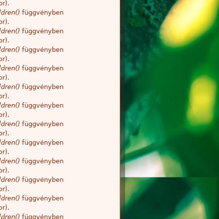
r).
dren()
függvényben
r).
dren()
függvényben
r).
dren()
függvényben
r).
dren()
függvényben
r).
dren()
függvényben
r).
dren()
függvényben
r).
dren()
függvényben
r).
dren()
függvényben
r).
dren()
függvényben
r).
dren()
függvényben
r).
dren()
függvényben
r).
dren()
függvényben