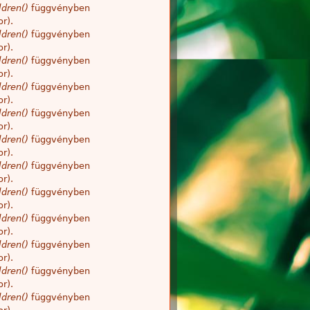
dren()
függvényben
r).
dren()
függvényben
r).
dren()
függvényben
r).
dren()
függvényben
r).
dren()
függvényben
r).
dren()
függvényben
r).
dren()
függvényben
r).
dren()
függvényben
r).
dren()
függvényben
r).
dren()
függvényben
r).
dren()
függvényben
r).
dren()
függvényben