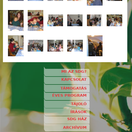
MI AZ SDG?
KAPCSOLAT
TÁMOGATÁS
ÉVES PROGRAM
TÁJOLÓ
ÍRÁSOK
SDG HÁZ
ARCHÍVUM