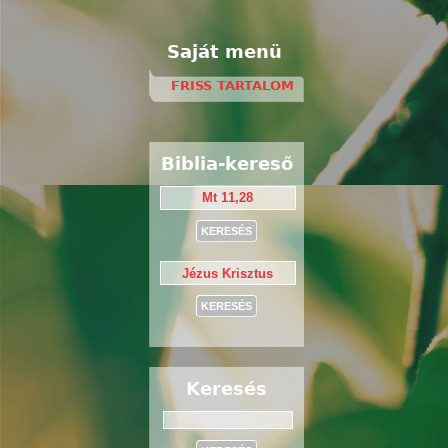
Saját menü
FRISS TARTALOM
Biblia-kereső
Keresés
Keresés