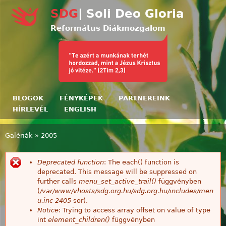
Ugrás a tartalomra
SDG
| Soli Deo Gloria
Református Diákmozgalom
BLOGOK
FÉNYKÉPEK
PARTNEREINK
HÍRLEVÉL
ENGLISH
Galériák
»
2005
Jelenlegi hely
Deprecated function
: The each() function is
Hibaüzenet
deprecated. This message will be suppressed on
further calls
menu_set_active_trail()
függvényben
(
/var/www/vhosts/sdg.org.hu/sdg.org.hu/includes/men
u.inc
2405
sor).
Notice
: Trying to access array offset on value of type
int
element_children()
függvényben