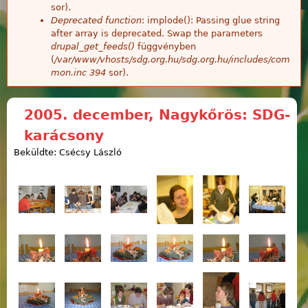
sor).
Deprecated function
: implode(): Passing glue string
after array is deprecated. Swap the parameters
drupal_get_feeds()
függvényben
(
/var/www/vhosts/sdg.org.hu/sdg.org.hu/includes/com
mon.inc
394
sor).
2005. december, Nagykőrös: SDG-
karácsony
Beküldte: Csécsy László