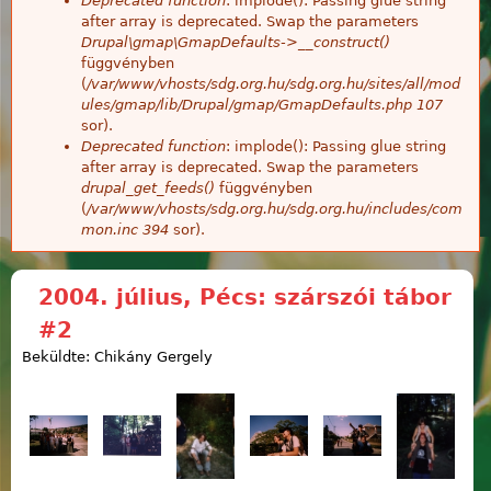
Deprecated function
: implode(): Passing glue string
after array is deprecated. Swap the parameters
Drupal\gmap\GmapDefaults->__construct()
függvényben
(
/var/www/vhosts/sdg.org.hu/sdg.org.hu/sites/all/mod
ules/gmap/lib/Drupal/gmap/GmapDefaults.php
107
sor).
Deprecated function
: implode(): Passing glue string
after array is deprecated. Swap the parameters
drupal_get_feeds()
függvényben
(
/var/www/vhosts/sdg.org.hu/sdg.org.hu/includes/com
mon.inc
394
sor).
2004. július, Pécs: szárszói tábor
#2
Beküldte: Chikány Gergely