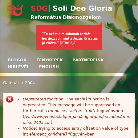
Ugrás a tartalomra
SDG
| Soli Deo Gloria
Református Diákmozgalom
BLOGOK
FÉNYKÉPEK
PARTNEREINK
HÍRLEVÉL
ENGLISH
Galériák
»
2004
Jelenlegi hely
Deprecated function
: The each() function is
Hibaüzenet
deprecated. This message will be suppressed on
further calls
menu_set_active_trail()
függvényben
(
/var/www/vhosts/sdg.org.hu/sdg.org.hu/includes/men
u.inc
2405
sor).
Notice
: Trying to access array offset on value of type
int
element_children()
függvényben