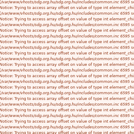
(
/var/www/vhosts/sdg.org.hu/sdg.org.hu/includes/common.inc
6595
so
Notice
: Trying to access array offset on value of type int
element_chil
(
/var/www/vhosts/sdg.org.hu/sdg.org.hu/includes/common.inc
6595
so
Notice
: Trying to access array offset on value of type int
element_chil
(
/var/www/vhosts/sdg.org.hu/sdg.org.hu/includes/common.inc
6595
so
Notice
: Trying to access array offset on value of type int
element_chil
(
/var/www/vhosts/sdg.org.hu/sdg.org.hu/includes/common.inc
6595
so
Notice
: Trying to access array offset on value of type int
element_chil
(
/var/www/vhosts/sdg.org.hu/sdg.org.hu/includes/common.inc
6595
so
Notice
: Trying to access array offset on value of type int
element_chil
(
/var/www/vhosts/sdg.org.hu/sdg.org.hu/includes/common.inc
6595
so
Notice
: Trying to access array offset on value of type int
element_chil
(
/var/www/vhosts/sdg.org.hu/sdg.org.hu/includes/common.inc
6595
so
Notice
: Trying to access array offset on value of type int
element_chil
(
/var/www/vhosts/sdg.org.hu/sdg.org.hu/includes/common.inc
6595
so
Notice
: Trying to access array offset on value of type int
element_chil
(
/var/www/vhosts/sdg.org.hu/sdg.org.hu/includes/common.inc
6595
so
Notice
: Trying to access array offset on value of type int
element_chil
(
/var/www/vhosts/sdg.org.hu/sdg.org.hu/includes/common.inc
6595
so
Notice
: Trying to access array offset on value of type int
element_chil
(
/var/www/vhosts/sdg.org.hu/sdg.org.hu/includes/common.inc
6595
so
Notice
: Trying to access array offset on value of type int
element_chil
(
/var/www/vhosts/sdg.org.hu/sdg.org.hu/includes/common.inc
6595
so
Notice
: Trying to access array offset on value of type int
element_chil