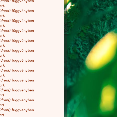
dren()
függvényben
r).
dren()
függvényben
r).
dren()
függvényben
r).
dren()
függvényben
r).
dren()
függvényben
r).
dren()
függvényben
r).
dren()
függvényben
r).
dren()
függvényben
r).
dren()
függvényben
r).
dren()
függvényben
r).
dren()
függvényben
r).
dren()
függvényben
r).