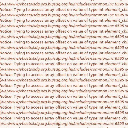
(
/var/www/vhosts/sdg.org.hu/sdg.org.hu/includes/common.inc
6595
so
Notice
: Trying to access array offset on value of type int
element_chil
(
/var/www/vhosts/sdg.org.hu/sdg.org.hu/includes/common.inc
6595
so
Notice
: Trying to access array offset on value of type int
element_chil
(
/var/www/vhosts/sdg.org.hu/sdg.org.hu/includes/common.inc
6595
so
Notice
: Trying to access array offset on value of type int
element_chil
(
/var/www/vhosts/sdg.org.hu/sdg.org.hu/includes/common.inc
6595
so
Notice
: Trying to access array offset on value of type int
element_chil
(
/var/www/vhosts/sdg.org.hu/sdg.org.hu/includes/common.inc
6595
so
Notice
: Trying to access array offset on value of type int
element_chil
(
/var/www/vhosts/sdg.org.hu/sdg.org.hu/includes/common.inc
6595
so
Notice
: Trying to access array offset on value of type int
element_chil
(
/var/www/vhosts/sdg.org.hu/sdg.org.hu/includes/common.inc
6595
so
Notice
: Trying to access array offset on value of type int
element_chil
(
/var/www/vhosts/sdg.org.hu/sdg.org.hu/includes/common.inc
6595
so
Notice
: Trying to access array offset on value of type int
element_chil
(
/var/www/vhosts/sdg.org.hu/sdg.org.hu/includes/common.inc
6595
so
Notice
: Trying to access array offset on value of type int
element_chil
(
/var/www/vhosts/sdg.org.hu/sdg.org.hu/includes/common.inc
6595
so
Notice
: Trying to access array offset on value of type int
element_chil
(
/var/www/vhosts/sdg.org.hu/sdg.org.hu/includes/common.inc
6595
so
Notice
: Trying to access array offset on value of type int
element_chil
(
/var/www/vhosts/sdg.org.hu/sdg.org.hu/includes/common.inc
6595
so