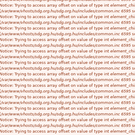
Notice
: Trying to access array offset on value of type int
element_chil
(
/var/www/vhosts/sdg.org.hu/sdg.org.hu/includes/common.inc
6595
so
Notice
: Trying to access array offset on value of type int
element_chil
(
/var/www/vhosts/sdg.org.hu/sdg.org.hu/includes/common.inc
6595
so
Notice
: Trying to access array offset on value of type int
element_chil
(
/var/www/vhosts/sdg.org.hu/sdg.org.hu/includes/common.inc
6595
so
Notice
: Trying to access array offset on value of type int
element_chil
(
/var/www/vhosts/sdg.org.hu/sdg.org.hu/includes/common.inc
6595
so
Notice
: Trying to access array offset on value of type int
element_chil
(
/var/www/vhosts/sdg.org.hu/sdg.org.hu/includes/common.inc
6595
so
Notice
: Trying to access array offset on value of type int
element_chil
(
/var/www/vhosts/sdg.org.hu/sdg.org.hu/includes/common.inc
6595
so
Notice
: Trying to access array offset on value of type int
element_chil
(
/var/www/vhosts/sdg.org.hu/sdg.org.hu/includes/common.inc
6595
so
Notice
: Trying to access array offset on value of type int
element_chil
(
/var/www/vhosts/sdg.org.hu/sdg.org.hu/includes/common.inc
6595
so
Notice
: Trying to access array offset on value of type int
element_chil
(
/var/www/vhosts/sdg.org.hu/sdg.org.hu/includes/common.inc
6595
so
Notice
: Trying to access array offset on value of type int
element_chil
(
/var/www/vhosts/sdg.org.hu/sdg.org.hu/includes/common.inc
6595
so
Notice
: Trying to access array offset on value of type int
element_chil
(
/var/www/vhosts/sdg.org.hu/sdg.org.hu/includes/common.inc
6595
so
Notice
: Trying to access array offset on value of type int
element_chil