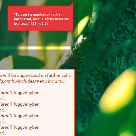
 will be suppressed on further calls
g.org.hu/includes/menu.inc
2405
dren()
függvényben
r).
dren()
függvényben
r).
dren()
függvényben
r).
dren()
függvényben
r).