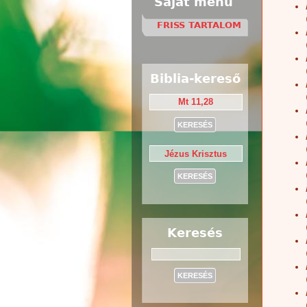
Saját menü
FRISS TARTALOM
Biblia-kereső
Keresés
Keresés