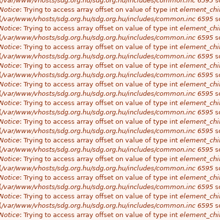
(
/var/www/vhosts/sdg.org.hu/sdg.org.hu/includes/common.inc
6595
so
Notice
: Trying to access array offset on value of type int
element_chil
(
/var/www/vhosts/sdg.org.hu/sdg.org.hu/includes/common.inc
6595
so
Notice
: Trying to access array offset on value of type int
element_chil
(
/var/www/vhosts/sdg.org.hu/sdg.org.hu/includes/common.inc
6595
so
Notice
: Trying to access array offset on value of type int
element_chil
(
/var/www/vhosts/sdg.org.hu/sdg.org.hu/includes/common.inc
6595
so
Notice
: Trying to access array offset on value of type int
element_chil
(
/var/www/vhosts/sdg.org.hu/sdg.org.hu/includes/common.inc
6595
so
Notice
: Trying to access array offset on value of type int
element_chil
(
/var/www/vhosts/sdg.org.hu/sdg.org.hu/includes/common.inc
6595
so
Notice
: Trying to access array offset on value of type int
element_chil
(
/var/www/vhosts/sdg.org.hu/sdg.org.hu/includes/common.inc
6595
so
Notice
: Trying to access array offset on value of type int
element_chil
(
/var/www/vhosts/sdg.org.hu/sdg.org.hu/includes/common.inc
6595
so
Notice
: Trying to access array offset on value of type int
element_chil
(
/var/www/vhosts/sdg.org.hu/sdg.org.hu/includes/common.inc
6595
so
Notice
: Trying to access array offset on value of type int
element_chil
(
/var/www/vhosts/sdg.org.hu/sdg.org.hu/includes/common.inc
6595
so
Notice
: Trying to access array offset on value of type int
element_chil
(
/var/www/vhosts/sdg.org.hu/sdg.org.hu/includes/common.inc
6595
so
Notice
: Trying to access array offset on value of type int
element_chil
(
/var/www/vhosts/sdg.org.hu/sdg.org.hu/includes/common.inc
6595
so
Notice
: Trying to access array offset on value of type int
element_chil