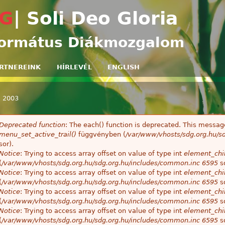
Ugrás a tartalomra
G
| Soli Deo Gloria
ormátus Diákmozgalom
RTNEREINK
HÍRLEVÉL
ENGLISH
»
2003
egi hely
Deprecated function
: The each() function is deprecated. This message
ibaüzenet
menu_set_active_trail()
függvényben (
/var/www/vhosts/sdg.org.hu/sd
sor).
Notice
: Trying to access array offset on value of type int
element_chil
(
/var/www/vhosts/sdg.org.hu/sdg.org.hu/includes/common.inc
6595
so
Notice
: Trying to access array offset on value of type int
element_chil
(
/var/www/vhosts/sdg.org.hu/sdg.org.hu/includes/common.inc
6595
so
Notice
: Trying to access array offset on value of type int
element_chil
(
/var/www/vhosts/sdg.org.hu/sdg.org.hu/includes/common.inc
6595
so
Notice
: Trying to access array offset on value of type int
element_chil
(
/var/www/vhosts/sdg.org.hu/sdg.org.hu/includes/common.inc
6595
so