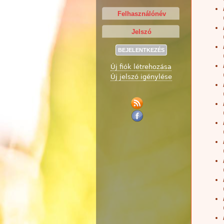
Új fiók létrehozása
Új jelszó igénylése