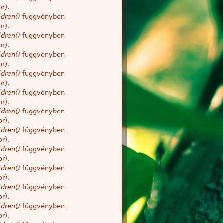
r).
dren()
függvényben
r).
dren()
függvényben
r).
dren()
függvényben
r).
dren()
függvényben
r).
dren()
függvényben
r).
dren()
függvényben
r).
dren()
függvényben
r).
dren()
függvényben
r).
dren()
függvényben
r).
dren()
függvényben
r).
dren()
függvényben
r).