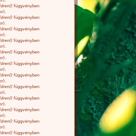
r).
dren()
függvényben
r).
dren()
függvényben
r).
dren()
függvényben
r).
dren()
függvényben
r).
dren()
függvényben
r).
dren()
függvényben
r).
dren()
függvényben
r).
dren()
függvényben
r).
dren()
függvényben
r).
dren()
függvényben
r).
dren()
függvényben
r).
dren()
függvényben