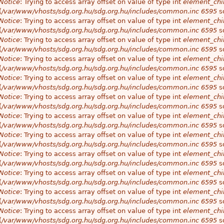
Notice
: Trying to access array offset on value of type int
element_chil
(
/var/www/vhosts/sdg.org.hu/sdg.org.hu/includes/common.inc
6595
so
Notice
: Trying to access array offset on value of type int
element_chil
(
/var/www/vhosts/sdg.org.hu/sdg.org.hu/includes/common.inc
6595
so
Notice
: Trying to access array offset on value of type int
element_chil
(
/var/www/vhosts/sdg.org.hu/sdg.org.hu/includes/common.inc
6595
so
Notice
: Trying to access array offset on value of type int
element_chil
(
/var/www/vhosts/sdg.org.hu/sdg.org.hu/includes/common.inc
6595
so
Notice
: Trying to access array offset on value of type int
element_chil
(
/var/www/vhosts/sdg.org.hu/sdg.org.hu/includes/common.inc
6595
so
Notice
: Trying to access array offset on value of type int
element_chil
(
/var/www/vhosts/sdg.org.hu/sdg.org.hu/includes/common.inc
6595
so
Notice
: Trying to access array offset on value of type int
element_chil
(
/var/www/vhosts/sdg.org.hu/sdg.org.hu/includes/common.inc
6595
so
Notice
: Trying to access array offset on value of type int
element_chil
(
/var/www/vhosts/sdg.org.hu/sdg.org.hu/includes/common.inc
6595
so
Notice
: Trying to access array offset on value of type int
element_chil
(
/var/www/vhosts/sdg.org.hu/sdg.org.hu/includes/common.inc
6595
so
Notice
: Trying to access array offset on value of type int
element_chil
(
/var/www/vhosts/sdg.org.hu/sdg.org.hu/includes/common.inc
6595
so
Notice
: Trying to access array offset on value of type int
element_chil
(
/var/www/vhosts/sdg.org.hu/sdg.org.hu/includes/common.inc
6595
so
Notice
: Trying to access array offset on value of type int
element_chil
(
/var/www/vhosts/sdg.org.hu/sdg.org.hu/includes/common.inc
6595
so