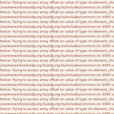
Notice
: Trying to access array offset on value of type int
element_chil
(
/var/www/vhosts/sdg.org.hu/sdg.org.hu/includes/common.inc
6595
so
Notice
: Trying to access array offset on value of type int
element_chil
(
/var/www/vhosts/sdg.org.hu/sdg.org.hu/includes/common.inc
6595
so
Notice
: Trying to access array offset on value of type int
element_chil
(
/var/www/vhosts/sdg.org.hu/sdg.org.hu/includes/common.inc
6595
so
Notice
: Trying to access array offset on value of type int
element_chil
(
/var/www/vhosts/sdg.org.hu/sdg.org.hu/includes/common.inc
6595
so
Notice
: Trying to access array offset on value of type int
element_chil
(
/var/www/vhosts/sdg.org.hu/sdg.org.hu/includes/common.inc
6595
so
Notice
: Trying to access array offset on value of type int
element_chil
(
/var/www/vhosts/sdg.org.hu/sdg.org.hu/includes/common.inc
6595
so
Notice
: Trying to access array offset on value of type int
element_chil
(
/var/www/vhosts/sdg.org.hu/sdg.org.hu/includes/common.inc
6595
so
Notice
: Trying to access array offset on value of type int
element_chil
(
/var/www/vhosts/sdg.org.hu/sdg.org.hu/includes/common.inc
6595
so
Notice
: Trying to access array offset on value of type int
element_chil
(
/var/www/vhosts/sdg.org.hu/sdg.org.hu/includes/common.inc
6595
so
Notice
: Trying to access array offset on value of type int
element_chil
(
/var/www/vhosts/sdg.org.hu/sdg.org.hu/includes/common.inc
6595
so
Notice
: Trying to access array offset on value of type int
element_chil
(
/var/www/vhosts/sdg.org.hu/sdg.org.hu/includes/common.inc
6595
so
Notice
: Trying to access array offset on value of type int
element_chil
(
/var/www/vhosts/sdg.org.hu/sdg.org.hu/includes/common.inc
6595
so