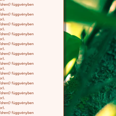
dren()
függvényben
r).
dren()
függvényben
r).
dren()
függvényben
r).
dren()
függvényben
r).
dren()
függvényben
r).
dren()
függvényben
r).
dren()
függvényben
r).
dren()
függvényben
r).
dren()
függvényben
r).
dren()
függvényben
r).
dren()
függvényben
r).
dren()
függvényben