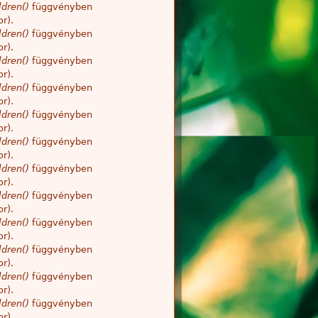
dren()
függvényben
r).
dren()
függvényben
r).
dren()
függvényben
r).
dren()
függvényben
r).
dren()
függvényben
r).
dren()
függvényben
r).
dren()
függvényben
r).
dren()
függvényben
r).
dren()
függvényben
r).
dren()
függvényben
r).
dren()
függvényben
r).
dren()
függvényben
r).