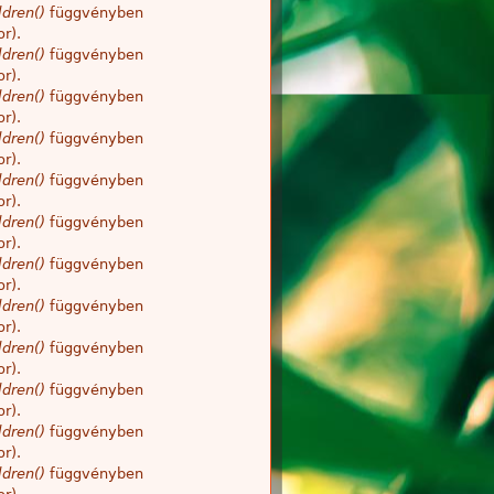
dren()
függvényben
r).
dren()
függvényben
r).
dren()
függvényben
r).
dren()
függvényben
r).
dren()
függvényben
r).
dren()
függvényben
r).
dren()
függvényben
r).
dren()
függvényben
r).
dren()
függvényben
r).
dren()
függvényben
r).
dren()
függvényben
r).
dren()
függvényben