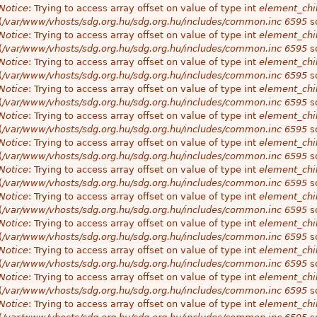
Notice
: Trying to access array offset on value of type int
element_chil
(
/var/www/vhosts/sdg.org.hu/sdg.org.hu/includes/common.inc
6595
so
Notice
: Trying to access array offset on value of type int
element_chil
(
/var/www/vhosts/sdg.org.hu/sdg.org.hu/includes/common.inc
6595
so
Notice
: Trying to access array offset on value of type int
element_chil
(
/var/www/vhosts/sdg.org.hu/sdg.org.hu/includes/common.inc
6595
so
Notice
: Trying to access array offset on value of type int
element_chil
(
/var/www/vhosts/sdg.org.hu/sdg.org.hu/includes/common.inc
6595
so
Notice
: Trying to access array offset on value of type int
element_chil
(
/var/www/vhosts/sdg.org.hu/sdg.org.hu/includes/common.inc
6595
so
Notice
: Trying to access array offset on value of type int
element_chil
(
/var/www/vhosts/sdg.org.hu/sdg.org.hu/includes/common.inc
6595
so
Notice
: Trying to access array offset on value of type int
element_chil
(
/var/www/vhosts/sdg.org.hu/sdg.org.hu/includes/common.inc
6595
so
Notice
: Trying to access array offset on value of type int
element_chil
(
/var/www/vhosts/sdg.org.hu/sdg.org.hu/includes/common.inc
6595
so
Notice
: Trying to access array offset on value of type int
element_chil
(
/var/www/vhosts/sdg.org.hu/sdg.org.hu/includes/common.inc
6595
so
Notice
: Trying to access array offset on value of type int
element_chil
(
/var/www/vhosts/sdg.org.hu/sdg.org.hu/includes/common.inc
6595
so
Notice
: Trying to access array offset on value of type int
element_chil
(
/var/www/vhosts/sdg.org.hu/sdg.org.hu/includes/common.inc
6595
so
Notice
: Trying to access array offset on value of type int
element_chil