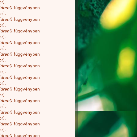
r).
dren()
függvényben
r).
dren()
függvényben
r).
dren()
függvényben
r).
dren()
függvényben
r).
dren()
függvényben
r).
dren()
függvényben
r).
dren()
függvényben
r).
dren()
függvényben
r).
dren()
függvényben
r).
dren()
függvényben
r).
dren()
függvényben
r).
dren()
függvényben