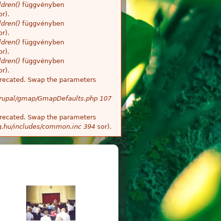
dren()
függvényben
r).
dren()
függvényben
r).
dren()
függvényben
r).
dren()
függvényben
r).
deprecated. Swap the parameters
/Drupal/gmap/GmapDefaults.php
107
deprecated. Swap the parameters
g.hu/includes/common.inc
394
sor).