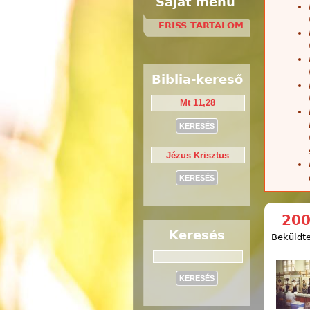
Saját menü
FRISS TARTALOM
Biblia-kereső
200
Keresés
Beküldte
Keresés