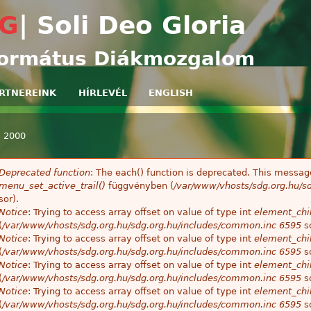
Ugrás a tartalomra
G
| Soli Deo Gloria
ormátus Diákmozgalom
RTNEREINK
HÍRLEVÉL
ENGLISH
»
2000
egi hely
Deprecated function
: The each() function is deprecated. This message
ibaüzenet
menu_set_active_trail()
függvényben (
/var/www/vhosts/sdg.org.hu/sd
sor).
Notice
: Trying to access array offset on value of type int
element_chil
(
/var/www/vhosts/sdg.org.hu/sdg.org.hu/includes/common.inc
6595
so
Notice
: Trying to access array offset on value of type int
element_chil
(
/var/www/vhosts/sdg.org.hu/sdg.org.hu/includes/common.inc
6595
so
Notice
: Trying to access array offset on value of type int
element_chil
(
/var/www/vhosts/sdg.org.hu/sdg.org.hu/includes/common.inc
6595
so
Notice
: Trying to access array offset on value of type int
element_chil
(
/var/www/vhosts/sdg.org.hu/sdg.org.hu/includes/common.inc
6595
so