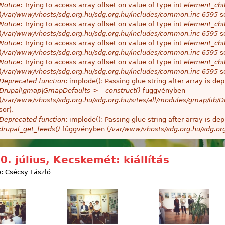
Notice
: Trying to access array offset on value of type int
element_chil
(
/var/www/vhosts/sdg.org.hu/sdg.org.hu/includes/common.inc
6595
so
Notice
: Trying to access array offset on value of type int
element_chil
(
/var/www/vhosts/sdg.org.hu/sdg.org.hu/includes/common.inc
6595
so
Notice
: Trying to access array offset on value of type int
element_chil
(
/var/www/vhosts/sdg.org.hu/sdg.org.hu/includes/common.inc
6595
so
Notice
: Trying to access array offset on value of type int
element_chil
(
/var/www/vhosts/sdg.org.hu/sdg.org.hu/includes/common.inc
6595
so
Deprecated function
: implode(): Passing glue string after array is 
Drupal\gmap\GmapDefaults->__construct()
függvényben
(
/var/www/vhosts/sdg.org.hu/sdg.org.hu/sites/all/modules/gmap/lib
sor).
Deprecated function
: implode(): Passing glue string after array is 
drupal_get_feeds()
függvényben (
/var/www/vhosts/sdg.org.hu/sdg.or
0. július, Kecskemét: kiállítás
: Csécsy László