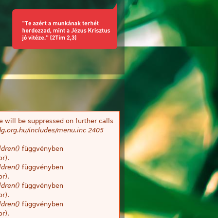
 will be suppressed on further calls
g.org.hu/includes/menu.inc
2405
dren()
függvényben
r).
dren()
függvényben
r).
dren()
függvényben
r).
dren()
függvényben
r).