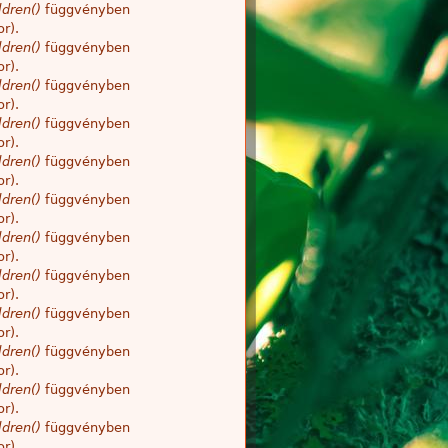
dren()
függvényben
r).
dren()
függvényben
r).
dren()
függvényben
r).
dren()
függvényben
r).
dren()
függvényben
r).
dren()
függvényben
r).
dren()
függvényben
r).
dren()
függvényben
r).
dren()
függvényben
r).
dren()
függvényben
r).
dren()
függvényben
r).
dren()
függvényben
r).