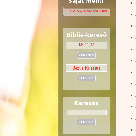
Saját menü
FRISS TARTALOM
Biblia-kereső
Keresés
Keresés