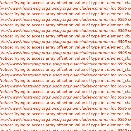
Notice
: Trying to access array offset on value of type int
element_chil
(
/var/www/vhosts/sdg.org.hu/sdg.org.hu/includes/common.inc
6595
so
Notice
: Trying to access array offset on value of type int
element_chil
(
/var/www/vhosts/sdg.org.hu/sdg.org.hu/includes/common.inc
6595
so
Notice
: Trying to access array offset on value of type int
element_chil
(
/var/www/vhosts/sdg.org.hu/sdg.org.hu/includes/common.inc
6595
so
Notice
: Trying to access array offset on value of type int
element_chil
(
/var/www/vhosts/sdg.org.hu/sdg.org.hu/includes/common.inc
6595
so
Notice
: Trying to access array offset on value of type int
element_chil
(
/var/www/vhosts/sdg.org.hu/sdg.org.hu/includes/common.inc
6595
so
Notice
: Trying to access array offset on value of type int
element_chil
(
/var/www/vhosts/sdg.org.hu/sdg.org.hu/includes/common.inc
6595
so
Notice
: Trying to access array offset on value of type int
element_chil
(
/var/www/vhosts/sdg.org.hu/sdg.org.hu/includes/common.inc
6595
so
Notice
: Trying to access array offset on value of type int
element_chil
(
/var/www/vhosts/sdg.org.hu/sdg.org.hu/includes/common.inc
6595
so
Notice
: Trying to access array offset on value of type int
element_chil
(
/var/www/vhosts/sdg.org.hu/sdg.org.hu/includes/common.inc
6595
so
Notice
: Trying to access array offset on value of type int
element_chil
(
/var/www/vhosts/sdg.org.hu/sdg.org.hu/includes/common.inc
6595
so
Notice
: Trying to access array offset on value of type int
element_chil
(
/var/www/vhosts/sdg.org.hu/sdg.org.hu/includes/common.inc
6595
so
Notice
: Trying to access array offset on value of type int
element_chil
(
/var/www/vhosts/sdg.org.hu/sdg.org.hu/includes/common.inc
6595
so