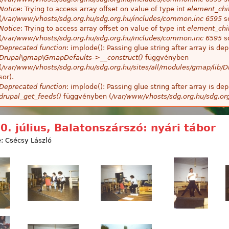
Notice
: Trying to access array offset on value of type int
element_chil
(
/var/www/vhosts/sdg.org.hu/sdg.org.hu/includes/common.inc
6595
so
Notice
: Trying to access array offset on value of type int
element_chil
(
/var/www/vhosts/sdg.org.hu/sdg.org.hu/includes/common.inc
6595
so
Deprecated function
: implode(): Passing glue string after array is 
Drupal\gmap\GmapDefaults->__construct()
függvényben
(
/var/www/vhosts/sdg.org.hu/sdg.org.hu/sites/all/modules/gmap/lib
sor).
Deprecated function
: implode(): Passing glue string after array is 
drupal_get_feeds()
függvényben (
/var/www/vhosts/sdg.org.hu/sdg.or
0. július, Balatonszárszó: nyári tábor
: Csécsy László