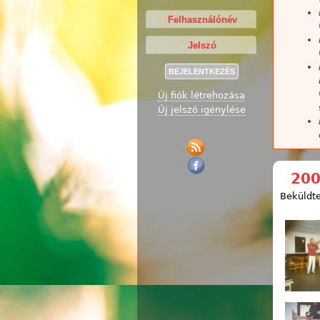
Új fiók létrehozása
Új jelszó igénylése
200
Beküldte