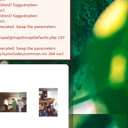
dren()
függvényben
r).
dren()
függvényben
r).
deprecated. Swap the parameters
/Drupal/gmap/GmapDefaults.php
107
deprecated. Swap the parameters
g.hu/includes/common.inc
394
sor).