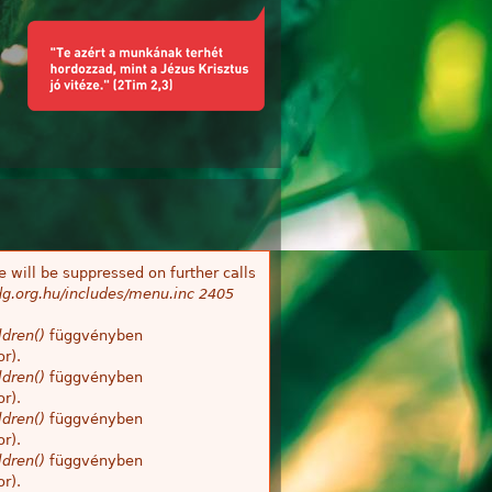
 will be suppressed on further calls
g.org.hu/includes/menu.inc
2405
dren()
függvényben
r).
dren()
függvényben
r).
dren()
függvényben
r).
dren()
függvényben
r).