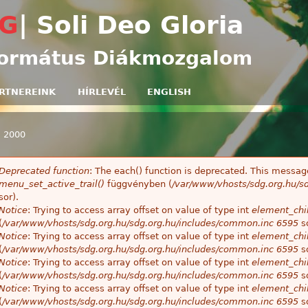
Ugrás a tartalomra
G
| Soli Deo Gloria
ormátus Diákmozgalom
RTNEREINK
HÍRLEVÉL
ENGLISH
»
2000
egi hely
Deprecated function
: The each() function is deprecated. This message
ibaüzenet
menu_set_active_trail()
függvényben (
/var/www/vhosts/sdg.org.hu/sd
sor).
Notice
: Trying to access array offset on value of type int
element_chil
(
/var/www/vhosts/sdg.org.hu/sdg.org.hu/includes/common.inc
6595
so
Notice
: Trying to access array offset on value of type int
element_chil
(
/var/www/vhosts/sdg.org.hu/sdg.org.hu/includes/common.inc
6595
so
Notice
: Trying to access array offset on value of type int
element_chil
(
/var/www/vhosts/sdg.org.hu/sdg.org.hu/includes/common.inc
6595
so
Notice
: Trying to access array offset on value of type int
element_chil
(
/var/www/vhosts/sdg.org.hu/sdg.org.hu/includes/common.inc
6595
so