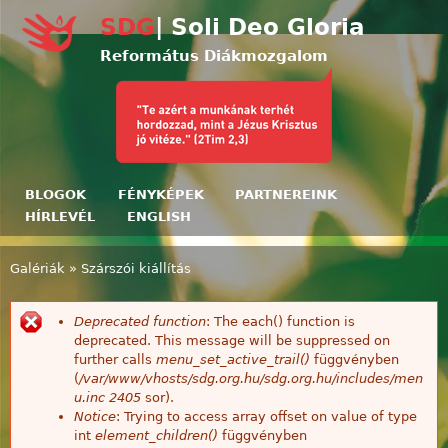
Ugrás a tartalomra
SDG
| Soli Deo Gloria
Református Diákmozgalom
BLOGOK
FÉNYKÉPEK
PARTNEREINK
HÍRLEVÉL
ENGLISH
Galériák
»
Szárszói kiállítás
Jelenlegi hely
Deprecated function
: The each() function is
Hibaüzenet
deprecated. This message will be suppressed on
further calls
menu_set_active_trail()
függvényben
(
/var/www/vhosts/sdg.org.hu/sdg.org.hu/includes/men
u.inc
2405
sor).
Notice
: Trying to access array offset on value of type
int
element_children()
függvényben