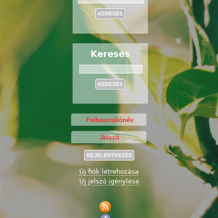
Keresés
Keresés
Új fiók létrehozása
Új jelszó igénylése