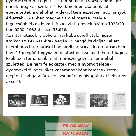
gyermekeimmel együtt, és lemondunk a vacsoránkról, de
ennek meg kell születni". Ezt követően családoknál
ebédeltették a diákokat, vidékről természetbeni adományok
érkeztek, 1933-ban megnyílt a diákmenza, mely a
legolcsóbb étkezde volt. A kiosztott ebédek száma 1928/29-
ben 6550, 1933-34-ben 58.616.
Az internátusok is ebbe a munkába sorolhatók, hiszen
amikor az 1930-as évek végén 50 pengő havidíjat kellett
fizetni más internátusokban, addig a SDG-s internátusokban
havi 15 pengőért egyszerű ellátást és szállást lehetett kapni.
Ezek az internátusok a hit merészségével a semmiből
születtek. De nem feledkeztek meg a nyomortelepek
gyermekeiről sem. őket vasárnaponként nemcsak Isten
igéjének hallgatására, de uzsonnára is hívogatták ("lekváros
akció").
MI AZ SDG?
KAPCSOLAT