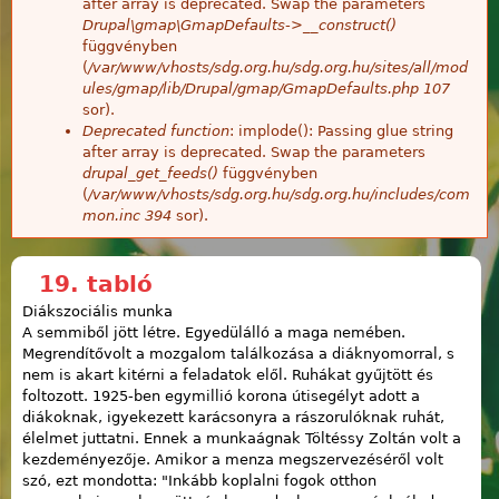
after array is deprecated. Swap the parameters
Drupal\gmap\GmapDefaults->__construct()
függvényben
(
/var/www/vhosts/sdg.org.hu/sdg.org.hu/sites/all/mod
ules/gmap/lib/Drupal/gmap/GmapDefaults.php
107
sor).
Deprecated function
: implode(): Passing glue string
after array is deprecated. Swap the parameters
drupal_get_feeds()
függvényben
(
/var/www/vhosts/sdg.org.hu/sdg.org.hu/includes/com
mon.inc
394
sor).
19. tabló
Diákszociális munka
A semmiből jött létre. Egyedülálló a maga nemében.
Megrendítővolt a mozgalom találkozása a diáknyomorral, s
nem is akart kitérni a feladatok elől. Ruhákat gyűjtött és
foltozott. 1925-ben egymillió korona útisegélyt adott a
diákoknak, igyekezett karácsonyra a rászorulóknak ruhát,
élelmet juttatni. Ennek a munkaágnak Töltéssy Zoltán volt a
kezdeményezője. Amikor a menza megszervezéséről volt
szó, ezt mondotta: "Inkább koplalni fogok otthon