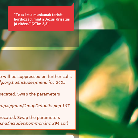
 will be suppressed on further calls
g.org.hu/includes/menu.inc
2405
deprecated. Swap the parameters
/Drupal/gmap/GmapDefaults.php
107
deprecated. Swap the parameters
g.hu/includes/common.inc
394
sor).