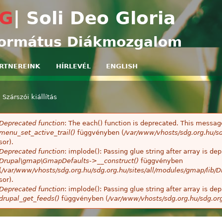
Ugrás a tartalomra
G
| Soli Deo Gloria
ormátus Diákmozgalom
RTNEREINK
HÍRLEVÉL
ENGLISH
»
Szárszói kiállítás
egi hely
Deprecated function
: The each() function is deprecated. This message
ibaüzenet
menu_set_active_trail()
függvényben (
/var/www/vhosts/sdg.org.hu/sd
sor).
Deprecated function
: implode(): Passing glue string after array is 
Drupal\gmap\GmapDefaults->__construct()
függvényben
(
/var/www/vhosts/sdg.org.hu/sdg.org.hu/sites/all/modules/gmap/lib
sor).
Deprecated function
: implode(): Passing glue string after array is 
drupal_get_feeds()
függvényben (
/var/www/vhosts/sdg.org.hu/sdg.or