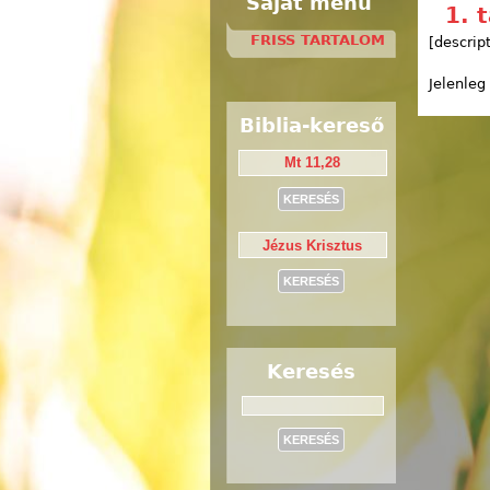
Saját menü
1. 
FRISS TARTALOM
[descrip
Jelenleg
Biblia-kereső
Keresés
Keresés