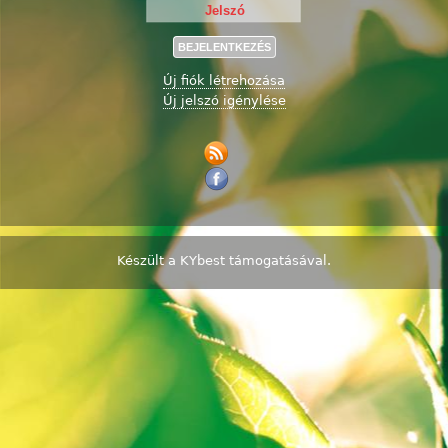
Új fiók létrehozása
Új jelszó igénylése
Készült a
KYbest
támogatásával.