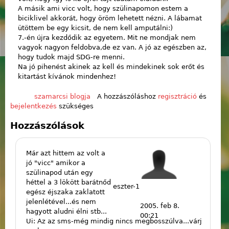
A másik ami vicc volt, hogy szülinapomon estem a
biciklivel akkorát, hogy öröm lehetett nézni. A lábamat
ütöttem be egy kicsit, de nem kell amputálni:)
7.-én újra kezdődik az egyetem. Mit ne mondjak nem
vagyok nagyon feldobva,de ez van. A jó az egészben az,
hogy tudok majd SDG-re menni.
Na jó pihenést akinek az kell és mindekinek sok erőt és
kitartást kívánok mindenhez!
szamarcsi blogja
A hozzászóláshoz
regisztráció
és
bejelentkezés
szükséges
Hozzászólások
Már azt hittem az volt a
jó "vicc" amikor a
szülinapod után egy
héttel a 3 lökött barátnőd
eszter-1
egész éjszaka zaklatott
jelenlétével...és nem
2005. feb 8.
hagyott aludni élni stb...
00:21
Ui: Az az sms-még mindig nincs megbosszúlva...várj