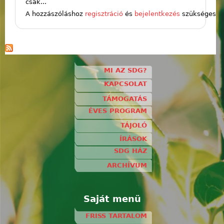
csak...
A hozzászóláshoz
regisztráció
és
bejelentkezés
szükséges
MI AZ SDG?
KAPCSOLAT
TÁMOGATÁS
ÉVES PROGRAM
TÁJOLÓ
ÍRÁSOK
SDG HÁZ
ARCHÍVUM
Saját menü
FRISS TARTALOM