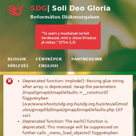
Ugrás a tartalomra
SDG
| Soli Deo Gloria
Református Diákmozgalom
BLOGOK
FÉNYKÉPEK
PARTNEREINK
HÍRLEVÉL
ENGLISH
Deprecated function
: implode(): Passing glue string
Hibaüzenet
after array is deprecated. Swap the parameters
Drupal\gmap\GmapDefaults->__construct()
függvényben
(
/var/www/vhosts/sdg.org.hu/sdg.org.hu/sites/all/mod
ules/gmap/lib/Drupal/gmap/GmapDefaults.php
107
sor).
Deprecated function
: The each() function is
deprecated. This message will be suppressed on
further calls
_menu_load_objects()
függvényben