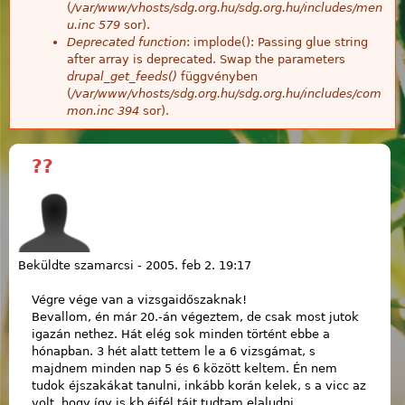
(
/var/www/vhosts/sdg.org.hu/sdg.org.hu/includes/men
u.inc
579
sor).
Deprecated function
: implode(): Passing glue string
after array is deprecated. Swap the parameters
drupal_get_feeds()
függvényben
(
/var/www/vhosts/sdg.org.hu/sdg.org.hu/includes/com
mon.inc
394
sor).
??
Beküldte
szamarcsi
-
2005. feb 2. 19:17
Végre vége van a vizsgaidőszaknak!
Bevallom, én már 20.-án végeztem, de csak most jutok
igazán nethez. Hát elég sok minden történt ebbe a
hónapban. 3 hét alatt tettem le a 6 vizsgámat, s
majdnem minden nap 5 és 6 között keltem. Én nem
tudok éjszakákat tanulni, inkább korán kelek, s a vicc az
volt, hogy így is kb éjfél tájt tudtam elaludni.